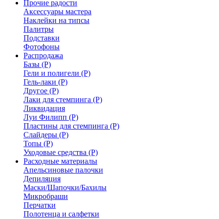
Прочие радости
Аксессуары мастера
Наклейки на типсы
Палитры
Подставки
Фотофоны
Распродажа
Базы (Р)
Гели и полигели (Р)
Гель-лаки (Р)
Другое (Р)
Лаки для стемпинга (Р)
Ликвидация
Луи Филипп (Р)
Пластины для стемпинга (Р)
Слайдеры (Р)
Топы (Р)
Уходовые средства (Р)
Расходные материалы
Апельсиновые палочки
Депиляция
Маски/Шапочки/Бахилы
Микробраши
Перчатки
Полотенца и салфетки