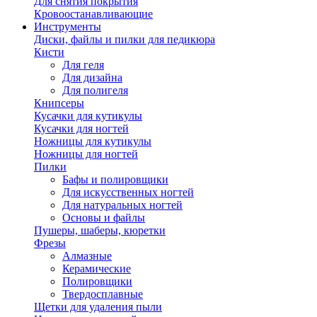
Для снятия покрытия
Кровоостанавливающие
Инструменты
Диски, файлы и пилки для педикюра
Кисти
Для геля
Для дизайна
Для полигеля
Книпсеры
Кусачки для кутикулы
Кусачки для ногтей
Ножницы для кутикулы
Ножницы для ногтей
Пилки
Бафы и полировщики
Для искусственных ногтей
Для натуральных ногтей
Основы и файлы
Пушеры, шаберы, кюретки
Фрезы
Алмазные
Керамические
Полировщики
Твердосплавные
Щетки для удаления пыли