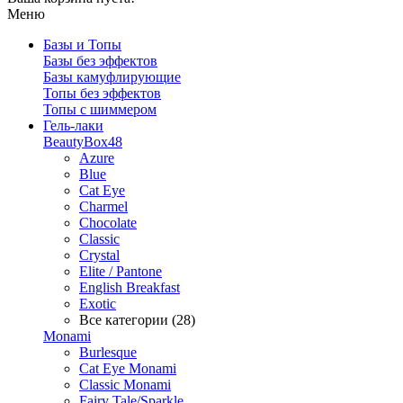
Меню
Базы и Топы
Базы без эффектов
Базы камуфлирующие
Топы без эффектов
Топы с шиммером
Гель-лаки
BeautyBox48
Azure
Blue
Cat Eye
Charmel
Chocolate
Classic
Crystal
Elite / Pantone
English Breakfast
Exotic
Все категории (28)
Monami
Burlesque
Cat Eye Monami
Classic Monami
Fairy Tale/Sparkle