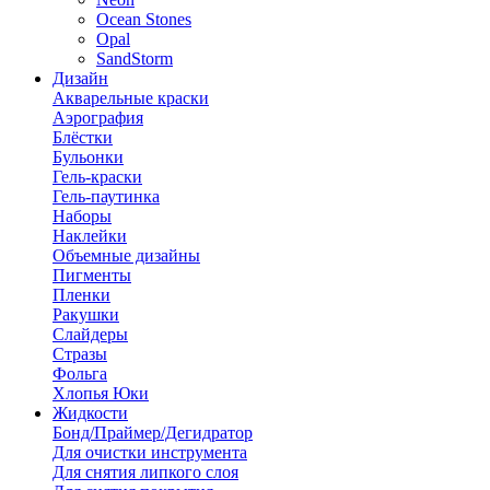
Ocean Stones
Opal
SandStorm
Дизайн
Акварельные краски
Аэрография
Блёстки
Бульонки
Гель-краски
Гель-паутинка
Наборы
Наклейки
Объемные дизайны
Пигменты
Пленки
Ракушки
Слайдеры
Стразы
Фольга
Хлопья Юки
Жидкости
Бонд/Праймер/Дегидратор
Для очистки инструмента
Для снятия липкого слоя