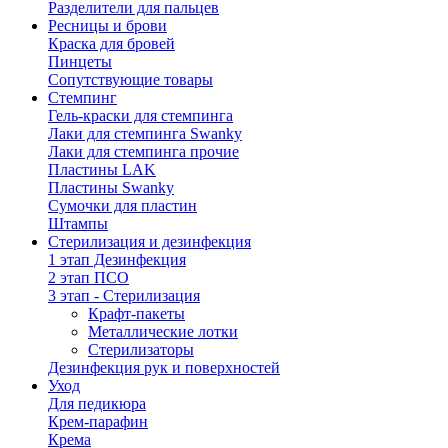
Разделители для пальцев
Ресницы и брови
Краска для бровей
Пинцеты
Сопутствующие товары
Стемпинг
Гель-краски для стемпинга
Лаки для стемпинга Swanky
Лаки для стемпинга прочие
Пластины LAK
Пластины Swanky
Сумочки для пластин
Штампы
Стерилизация и дезинфекция
1 этап Дезинфекция
2 этап ПСО
3 этап - Стерилизация
Крафт-пакеты
Металлические лотки
Стерилизаторы
Дезинфекция рук и поверхностей
Уход
Для педикюра
Крем-парафин
Крема