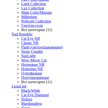
Lumi Collection
Lux Collection
Main Color/Marsala
Millenium
Pedicure Collection
Глиттер-гели
Все категории (11)
Nail Republic
Cat Eye NR
Classic NR
Flash (светоотражающие)
Stone Crumbs
SunLight
Wow Meow Cat
Неоновые NR
Новинки NR
Однофазные
Полупрозрачные
Все категории (11)
LunaLine
Black/White
Cat Eye Diamond
Deluxe
Marshmallow
Neon