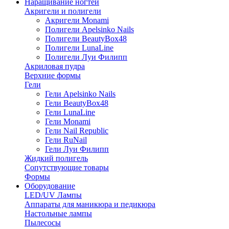
Наращивание ногтей
Акригели и полигели
Акригели Monami
Полигели Apelsinko Nails
Полигели BeautyBox48
Полигели LunaLine
Полигели Луи Филипп
Акриловая пудра
Верхние формы
Гели
Гели Apelsinko Nails
Гели BeautyBox48
Гели LunaLine
Гели Monami
Гели Nail Republic
Гели RuNail
Гели Луи Филипп
Жидкий полигель
Сопутствующие товары
Формы
Оборудование
LED/UV Лампы
Аппараты для маникюра и педикюра
Настольные лампы
Пылесосы