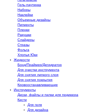
Гель-паутинка
Наборы
Наклейки
Объемные дизайны
Пигменты
Пленки
Ракушки
Слайдеры
Стразы
Фольга
Хлопья Юки
Жидкости
Бонд/Праймер/Дегидратор
Для очистки инструмента
Для снятия липкого слоя
Для снятия покрытия
Кровоостанавливающие
Инструменты
Диски, файлы и пилки для педикюра
Кисти
Для геля
Для дизайна