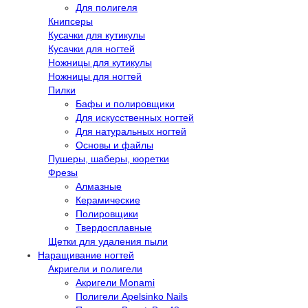
Для полигеля
Книпсеры
Кусачки для кутикулы
Кусачки для ногтей
Ножницы для кутикулы
Ножницы для ногтей
Пилки
Бафы и полировщики
Для искусственных ногтей
Для натуральных ногтей
Основы и файлы
Пушеры, шаберы, кюретки
Фрезы
Алмазные
Керамические
Полировщики
Твердосплавные
Щетки для удаления пыли
Наращивание ногтей
Акригели и полигели
Акригели Monami
Полигели Apelsinko Nails