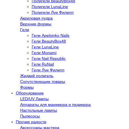
Полигели BeautyBox48
Полигели LunaLine
Полигели Луи Филипп
Акриловая пудра
Верхние формы
Гели
Гели Apelsinko Nails
Гели BeautyBox48
Гели LunaLine
Гели Monami
Гели Nail Republic
Гели RuNail
Гели Луи Филипп
Жидкий полигель
Сопутствующие товары
Формы
Оборудование
LED/UV Лампы
Аппараты для маникюра и педикюра
Настольные лампы
Пылесосы
Прочие радости
Аксессуары мастера