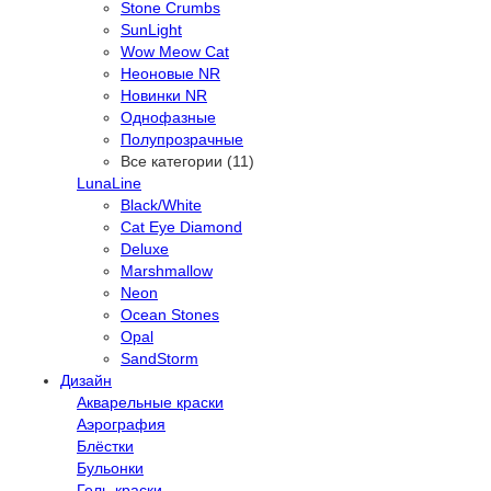
Stone Crumbs
SunLight
Wow Meow Cat
Неоновые NR
Новинки NR
Однофазные
Полупрозрачные
Все категории (11)
LunaLine
Black/White
Cat Eye Diamond
Deluxe
Marshmallow
Neon
Ocean Stones
Opal
SandStorm
Дизайн
Акварельные краски
Аэрография
Блёстки
Бульонки
Гель-краски