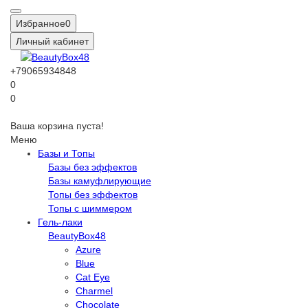
Избранное
0
Личный кабинет
+79065934848
0
0
Ваша корзина пуста!
Меню
Базы и Топы
Базы без эффектов
Базы камуфлирующие
Топы без эффектов
Топы с шиммером
Гель-лаки
BeautyBox48
Azure
Blue
Cat Eye
Charmel
Chocolate