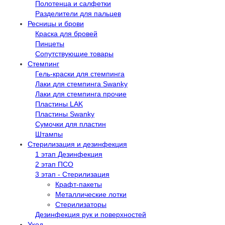
Полотенца и салфетки
Разделители для пальцев
Ресницы и брови
Краска для бровей
Пинцеты
Сопутствующие товары
Стемпинг
Гель-краски для стемпинга
Лаки для стемпинга Swanky
Лаки для стемпинга прочие
Пластины LAK
Пластины Swanky
Сумочки для пластин
Штампы
Стерилизация и дезинфекция
1 этап Дезинфекция
2 этап ПСО
3 этап - Стерилизация
Крафт-пакеты
Металлические лотки
Стерилизаторы
Дезинфекция рук и поверхностей
Уход