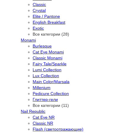
Classic
Crystal
Elite / Pantone
English Breakfast
Exotic
Все категории (28)
Monami
Burlesque
Cat Eye Monami
Classic Monami
Fairy Tale/Sparkle
Lumi Collection
Lux Collection
Main Color/Marsala
Millenium
Pedicure Collection
Глиттер-гели
Все категории (11)
Nail Republic
Cat Eye NR
Classic NR
Flash (светоотражающие)