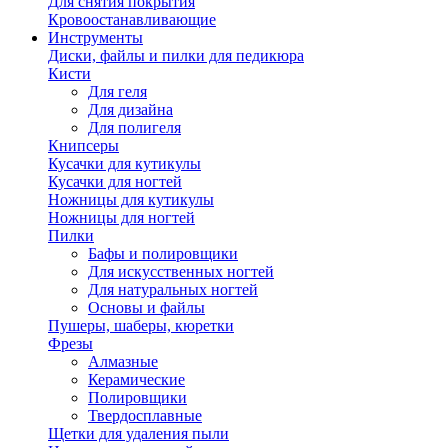
Для снятия покрытия
Кровоостанавливающие
Инструменты
Диски, файлы и пилки для педикюра
Кисти
Для геля
Для дизайна
Для полигеля
Книпсеры
Кусачки для кутикулы
Кусачки для ногтей
Ножницы для кутикулы
Ножницы для ногтей
Пилки
Бафы и полировщики
Для искусственных ногтей
Для натуральных ногтей
Основы и файлы
Пушеры, шаберы, кюретки
Фрезы
Алмазные
Керамические
Полировщики
Твердосплавные
Щетки для удаления пыли