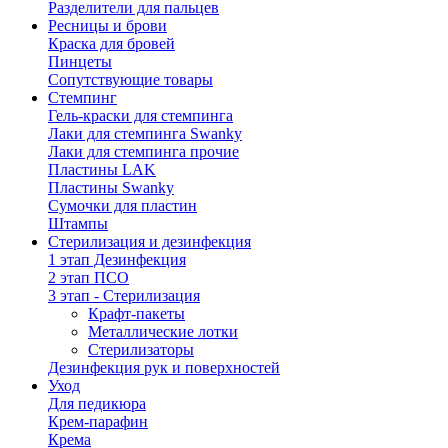
Разделители для пальцев
Ресницы и брови
Краска для бровей
Пинцеты
Сопутствующие товары
Стемпинг
Гель-краски для стемпинга
Лаки для стемпинга Swanky
Лаки для стемпинга прочие
Пластины LAK
Пластины Swanky
Сумочки для пластин
Штампы
Стерилизация и дезинфекция
1 этап Дезинфекция
2 этап ПСО
3 этап - Стерилизация
Крафт-пакеты
Металлические лотки
Стерилизаторы
Дезинфекция рук и поверхностей
Уход
Для педикюра
Крем-парафин
Крема