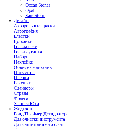
Ocean Stones
Opal
SandStorm
Дизайн
Акварельные краски
Аэрография
Блёстки
Бульонки
Гель-краски
Гель-паутинка
Наборы
Наклейки
Объемные дизайны
Пигменты
Пленки
Ракушки
Слайдеры
Стразы
Фольга
Хлопья Юки
Жидкости
Бонд/Праймер/Дегидратор
Для очистки инструмента
Для снятия липкого слоя