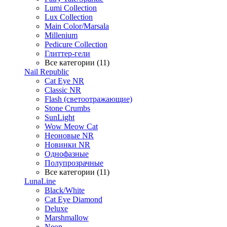
Lumi Collection
Lux Collection
Main Color/Marsala
Millenium
Pedicure Collection
Глиттер-гели
Все категории (11)
Nail Republic
Cat Eye NR
Classic NR
Flash (светоотражающие)
Stone Crumbs
SunLight
Wow Meow Cat
Неоновые NR
Новинки NR
Однофазные
Полупрозрачные
Все категории (11)
LunaLine
Black/White
Cat Eye Diamond
Deluxe
Marshmallow
Neon