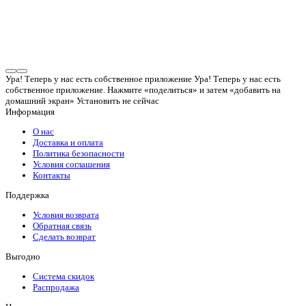
Ура! Теперь у нас есть собственное приложение
Ура! Теперь у нас есть
собственное приложение. Нажмите «поделиться» и затем «добавить на
домашний экран»
Установить
не сейчас
Информация
О нас
Доставка и оплата
Политика безопасности
Условия соглашения
Контакты
Поддержка
Условия возврата
Обратная связь
Сделать возврат
Выгодно
Система скидок
Распродажа