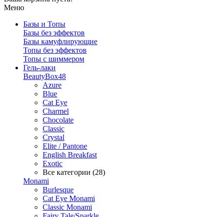
Меню
Базы и Топы
Базы без эффектов
Базы камуфлирующие
Топы без эффектов
Топы с шиммером
Гель-лаки
BeautyBox48
Azure
Blue
Cat Eye
Charmel
Chocolate
Classic
Crystal
Elite / Pantone
English Breakfast
Exotic
Все категории (28)
Monami
Burlesque
Cat Eye Monami
Classic Monami
Fairy Tale/Sparkle