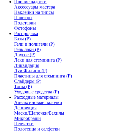
Прочие радости
Аксессуары мастера
Наклейки на типсы
Палитры
Подставки
Фотофоны
Распродажа
Базы (Р)
Гели и полигели (Р)
Гель-лаки (Р)
Другое (Р)
Лаки для стемпинга (Р)
Ликвидация
Луи Филипп (Р)
Пластины для стемпинга (Р)
Слайдеры (Р)
Топы (Р)
Уходовые средства (Р)
Расходные материалы
Апельсиновые палочки
Депиляция
Маски/Шапочки/Бахилы
Микробраши
Перчатки
Полотенца и салфетки