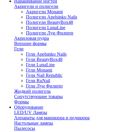
Наращивание ногтей
Акригели и полигели
Акригели Monami
Полигели Apelsinko Nails
Полигели BeautyBox48
Полигели LunaLine
Полигели Луи Филипп
Акриловая пудра
Верхние формы
Гели
Гели Apelsinko Nails
Гели BeautyBox48
Гели LunaLine
Гели Monami
Гели Nail Republic
Гели RuNail
Гели Луи Филипп
Жидкий полигель
Сопутствующие товары
Формы
Оборудование
LED/UV Лампы
Аппараты для маникюра и педикюра
Настольные лампы
Пылесосы