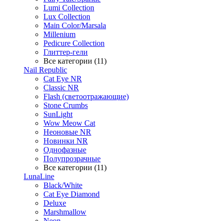
Lumi Collection
Lux Collection
Main Color/Marsala
Millenium
Pedicure Collection
Глиттер-гели
Все категории (11)
Nail Republic
Cat Eye NR
Classic NR
Flash (светоотражающие)
Stone Crumbs
SunLight
Wow Meow Cat
Неоновые NR
Новинки NR
Однофазные
Полупрозрачные
Все категории (11)
LunaLine
Black/White
Cat Eye Diamond
Deluxe
Marshmallow
Neon