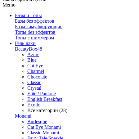
Меню
Базы и Топы
Базы без эффектов
Базы камуфлирующие
Топы без эффектов
Топы с шиммером
Гель-лаки
BeautyBox48
Azure
Blue
Cat Eye
Charmel
Chocolate
Classic
Crystal
Elite / Pantone
English Breakfast
Exotic
Все категории (28)
Monami
Burlesque
Cat Eye Monami
Classic Monami
Fairy Tale/Sparkle