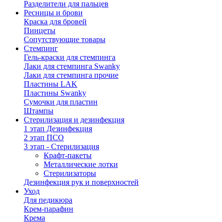
Разделители для пальцев
Ресницы и брови
Краска для бровей
Пинцеты
Сопутствующие товары
Стемпинг
Гель-краски для стемпинга
Лаки для стемпинга Swanky
Лаки для стемпинга прочие
Пластины LAK
Пластины Swanky
Сумочки для пластин
Штампы
Стерилизация и дезинфекция
1 этап Дезинфекция
2 этап ПСО
3 этап - Стерилизация
Крафт-пакеты
Металлические лотки
Стерилизаторы
Дезинфекция рук и поверхностей
Уход
Для педикюра
Крем-парафин
Крема