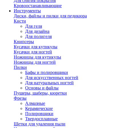
Для снятия покрытия
Кровоостанавливающие
Инструменты
Диски, файлы и пилки для педикюра
Кисти
Для геля
Для дизайна
Для полигеля
Книпсеры
Кусачки для кутикулы
Кусачки для ногтей
Ножницы для кутикулы
Ножницы для ногтей
Пилки
Бафы и полировщики
Для искусственных ногтей
Для натуральных ногтей
Основы и файлы
Пушеры, шаберы, кюретки
Фрезы
Алмазные
Керамические
Полировщики
Твердосплавные
Щетки для удаления пыли