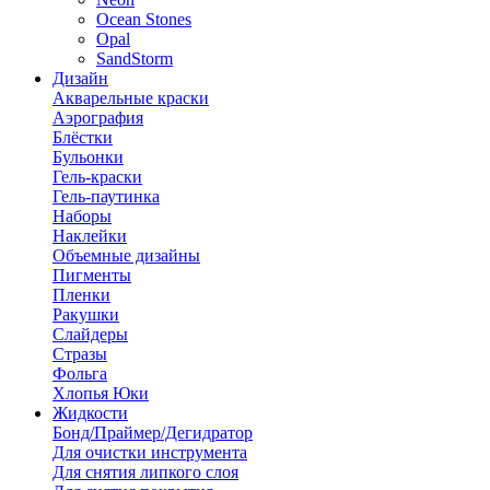
Ocean Stones
Opal
SandStorm
Дизайн
Акварельные краски
Аэрография
Блёстки
Бульонки
Гель-краски
Гель-паутинка
Наборы
Наклейки
Объемные дизайны
Пигменты
Пленки
Ракушки
Слайдеры
Стразы
Фольга
Хлопья Юки
Жидкости
Бонд/Праймер/Дегидратор
Для очистки инструмента
Для снятия липкого слоя