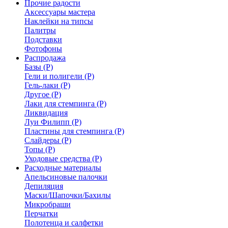
Прочие радости
Аксессуары мастера
Наклейки на типсы
Палитры
Подставки
Фотофоны
Распродажа
Базы (Р)
Гели и полигели (Р)
Гель-лаки (Р)
Другое (Р)
Лаки для стемпинга (Р)
Ликвидация
Луи Филипп (Р)
Пластины для стемпинга (Р)
Слайдеры (Р)
Топы (Р)
Уходовые средства (Р)
Расходные материалы
Апельсиновые палочки
Депиляция
Маски/Шапочки/Бахилы
Микробраши
Перчатки
Полотенца и салфетки