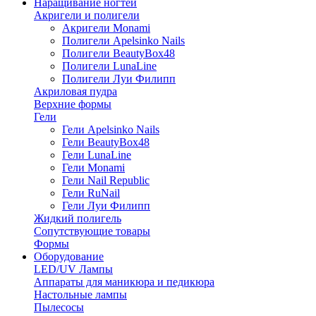
Наращивание ногтей
Акригели и полигели
Акригели Monami
Полигели Apelsinko Nails
Полигели BeautyBox48
Полигели LunaLine
Полигели Луи Филипп
Акриловая пудра
Верхние формы
Гели
Гели Apelsinko Nails
Гели BeautyBox48
Гели LunaLine
Гели Monami
Гели Nail Republic
Гели RuNail
Гели Луи Филипп
Жидкий полигель
Сопутствующие товары
Формы
Оборудование
LED/UV Лампы
Аппараты для маникюра и педикюра
Настольные лампы
Пылесосы