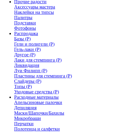
Прочие радости
Аксессуары мастера
Наклейки на типсы
Палитры
Подставки
Фотофоны
Распродажа
Базы (Р)
Гели и полигели (Р)
Гель-лаки (Р)
Другое (Р)
Лаки для стемпинга (Р)
Ликвидация
Луи Филипп (Р)
Пластины для стемпинга (Р)
Слайдеры (Р)
Топы (Р)
Уходовые средства (Р)
Расходные материалы
Апельсиновые палочки
Депиляция
Маски/Шапочки/Бахилы
Микробраши
Перчатки
Полотенца и салфетки