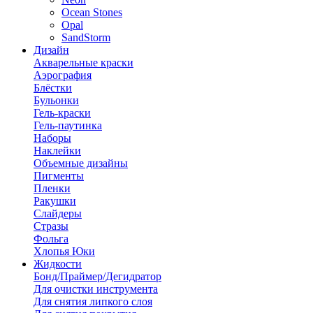
Ocean Stones
Opal
SandStorm
Дизайн
Акварельные краски
Аэрография
Блёстки
Бульонки
Гель-краски
Гель-паутинка
Наборы
Наклейки
Объемные дизайны
Пигменты
Пленки
Ракушки
Слайдеры
Стразы
Фольга
Хлопья Юки
Жидкости
Бонд/Праймер/Дегидратор
Для очистки инструмента
Для снятия липкого слоя