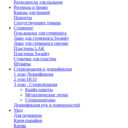
Разделители для пальцев
Ресницы и брови
Краска для бровей
Пинцеты
Сопутствующие товары
Стемпинг
Гель-краски для стемпинга
Лаки для стемпинга Swanky
Лаки для стемпинга прочие
Пластины LAK
Пластины Swanky
Сумочки для пластин
Штампы
Стерилизация и дезинфекция
1 этап Дезинфекция
2 этап ПСО
3 этап - Стерилизация
Крафт-пакеты
Металлические лотки
Стерилизаторы
Дезинфекция рук и поверхностей
Уход
Для педикюра
Крем-парафин
Крема