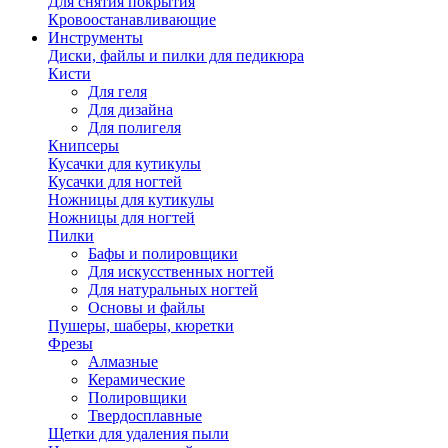
Для снятия покрытия
Кровоостанавливающие
Инструменты
Диски, файлы и пилки для педикюра
Кисти
Для геля
Для дизайна
Для полигеля
Книпсеры
Кусачки для кутикулы
Кусачки для ногтей
Ножницы для кутикулы
Ножницы для ногтей
Пилки
Бафы и полировщики
Для искусственных ногтей
Для натуральных ногтей
Основы и файлы
Пушеры, шаберы, кюретки
Фрезы
Алмазные
Керамические
Полировщики
Твердосплавные
Щетки для удаления пыли