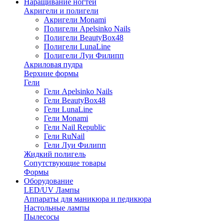
Наращивание ногтей
Акригели и полигели
Акригели Monami
Полигели Apelsinko Nails
Полигели BeautyBox48
Полигели LunaLine
Полигели Луи Филипп
Акриловая пудра
Верхние формы
Гели
Гели Apelsinko Nails
Гели BeautyBox48
Гели LunaLine
Гели Monami
Гели Nail Republic
Гели RuNail
Гели Луи Филипп
Жидкий полигель
Сопутствующие товары
Формы
Оборудование
LED/UV Лампы
Аппараты для маникюра и педикюра
Настольные лампы
Пылесосы