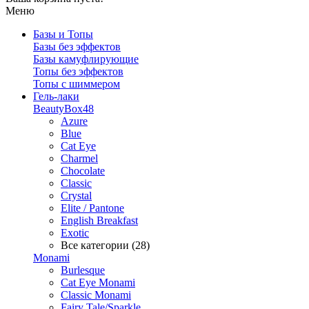
Меню
Базы и Топы
Базы без эффектов
Базы камуфлирующие
Топы без эффектов
Топы с шиммером
Гель-лаки
BeautyBox48
Azure
Blue
Cat Eye
Charmel
Chocolate
Classic
Crystal
Elite / Pantone
English Breakfast
Exotic
Все категории (28)
Monami
Burlesque
Cat Eye Monami
Classic Monami
Fairy Tale/Sparkle