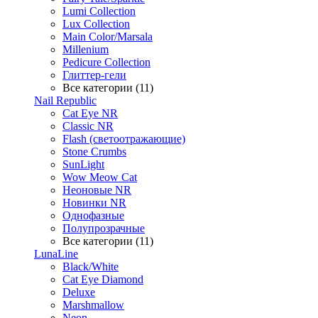
Lumi Collection
Lux Collection
Main Color/Marsala
Millenium
Pedicure Collection
Глиттер-гели
Все категории (11)
Nail Republic
Cat Eye NR
Classic NR
Flash (светоотражающие)
Stone Crumbs
SunLight
Wow Meow Cat
Неоновые NR
Новинки NR
Однофазные
Полупрозрачные
Все категории (11)
LunaLine
Black/White
Cat Eye Diamond
Deluxe
Marshmallow
Neon