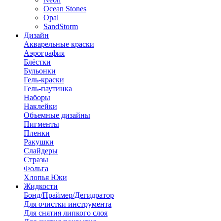
Ocean Stones
Opal
SandStorm
Дизайн
Акварельные краски
Аэрография
Блёстки
Бульонки
Гель-краски
Гель-паутинка
Наборы
Наклейки
Объемные дизайны
Пигменты
Пленки
Ракушки
Слайдеры
Стразы
Фольга
Хлопья Юки
Жидкости
Бонд/Праймер/Дегидратор
Для очистки инструмента
Для снятия липкого слоя