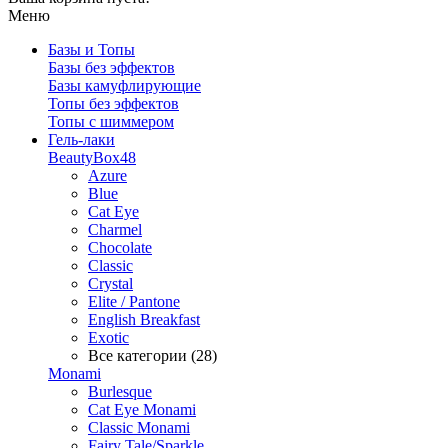
Меню
Базы и Топы
Базы без эффектов
Базы камуфлирующие
Топы без эффектов
Топы с шиммером
Гель-лаки
BeautyBox48
Azure
Blue
Cat Eye
Charmel
Chocolate
Classic
Crystal
Elite / Pantone
English Breakfast
Exotic
Все категории (28)
Monami
Burlesque
Cat Eye Monami
Classic Monami
Fairy Tale/Sparkle