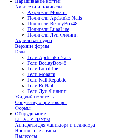
Наращивание ногтей
Акригели и полигели
Акригели Monami
Полигели Apelsinko Nails
Полигели BeautyBox48
Полигели LunaLine
Полигели Луи Филипп
Акриловая пудра
Верхние формы
Гели
Гели Apelsinko Nails
Гели BeautyBox48
Гели LunaLine
Гели Monami
Гели Nail Republic
Гели RuNail
Гели Луи Филипп
Жидкий полигель
Сопутствующие товары
Формы
Оборудование
LED/UV Лампы
Аппараты для маникюра и педикюра
Настольные лампы
Пылесосы