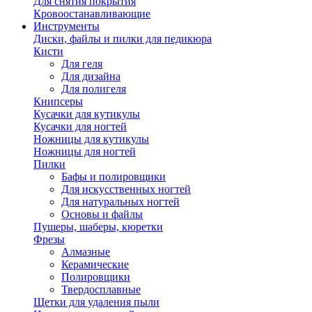
Для снятия покрытия
Кровоостанавливающие
Инструменты
Диски, файлы и пилки для педикюра
Кисти
Для геля
Для дизайна
Для полигеля
Книпсеры
Кусачки для кутикулы
Кусачки для ногтей
Ножницы для кутикулы
Ножницы для ногтей
Пилки
Бафы и полировщики
Для искусственных ногтей
Для натуральных ногтей
Основы и файлы
Пушеры, шаберы, кюретки
Фрезы
Алмазные
Керамические
Полировщики
Твердосплавные
Щетки для удаления пыли