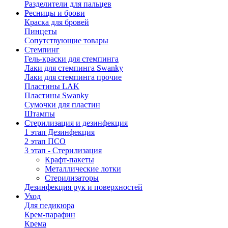
Разделители для пальцев
Ресницы и брови
Краска для бровей
Пинцеты
Сопутствующие товары
Стемпинг
Гель-краски для стемпинга
Лаки для стемпинга Swanky
Лаки для стемпинга прочие
Пластины LAK
Пластины Swanky
Сумочки для пластин
Штампы
Стерилизация и дезинфекция
1 этап Дезинфекция
2 этап ПСО
3 этап - Стерилизация
Крафт-пакеты
Металлические лотки
Стерилизаторы
Дезинфекция рук и поверхностей
Уход
Для педикюра
Крем-парафин
Крема