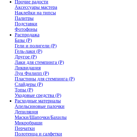
Прочие радости
Аксессуары мастера
Наклейки на типсы
Палитры
Подставки
Фотофоны
Распродажа
Базы (Р)
Гели и полигели (Р)
Гель-лаки (Р)
Другое (Р)
Лаки для стемпинга (Р)
Ликвидация
Луи Филипп (Р)
Пластины для стемпинга (Р)
Слайдеры (Р)
Топы (Р)
Уходовые средства (Р)
Расходные материалы
Апельсиновые палочки
Депиляция
Маски/Шапочки/Бахилы
Микробраши
Перчатки
Полотенца и салфетки