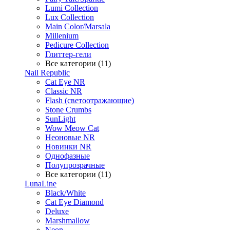
Lumi Collection
Lux Collection
Main Color/Marsala
Millenium
Pedicure Collection
Глиттер-гели
Все категории (11)
Nail Republic
Cat Eye NR
Classic NR
Flash (светоотражающие)
Stone Crumbs
SunLight
Wow Meow Cat
Неоновые NR
Новинки NR
Однофазные
Полупрозрачные
Все категории (11)
LunaLine
Black/White
Cat Eye Diamond
Deluxe
Marshmallow
Neon