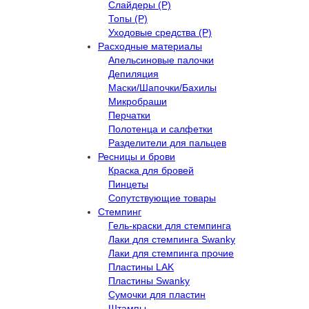
Слайдеры (Р)
Топы (Р)
Уходовые средства (Р)
Расходные материалы
Апельсиновые палочки
Депиляция
Маски/Шапочки/Бахилы
Микробраши
Перчатки
Полотенца и салфетки
Разделители для пальцев
Ресницы и брови
Краска для бровей
Пинцеты
Сопутствующие товары
Стемпинг
Гель-краски для стемпинга
Лаки для стемпинга Swanky
Лаки для стемпинга прочие
Пластины LAK
Пластины Swanky
Сумочки для пластин
Штампы