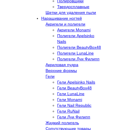
Полировщики
Твердосплавные
Щетки для удаления пыли
Наращивание ногтей
Акригели и полигели
Акригели Monami
Полигели Apelsinko
Nails
Полигели BeautyBox48
Полигели LunaLine
Полигели Луи Филипп
Акриловая пудра
Верхние формы
Гели
Гели Apelsinko Nails
Гели BeautyBox48
Гели LunaLine
Гели Monami
Гели Nail Republic
Гели RuNail
Гели Луи Филипп
Жидкий полигель
Сопутствующие товары