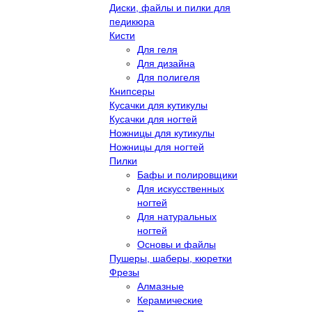
Диски, файлы и пилки для
педикюра
Кисти
Для геля
Для дизайна
Для полигеля
Книпсеры
Кусачки для кутикулы
Кусачки для ногтей
Ножницы для кутикулы
Ножницы для ногтей
Пилки
Бафы и полировщики
Для искусственных
ногтей
Для натуральных
ногтей
Основы и файлы
Пушеры, шаберы, кюретки
Фрезы
Алмазные
Керамические