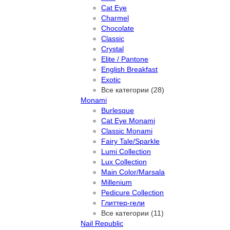
Cat Eye
Charmel
Chocolate
Classic
Crystal
Elite / Pantone
English Breakfast
Exotic
Все категории (28)
Monami
Burlesque
Cat Eye Monami
Classic Monami
Fairy Tale/Sparkle
Lumi Collection
Lux Collection
Main Color/Marsala
Millenium
Pedicure Collection
Глиттер-гели
Все категории (11)
Nail Republic