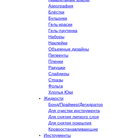
Аэрография
Блёстки
Бульонки
Гель-краски
Гель-паутинка
Наборы
Наклейки
Объемные дизайны
Пигменты
Пленки
Ракушки
Слайдеры
Стразы
Фольга
Хлопья Юки
Жидкости
Бонд/Праймер/Дегидратор
Для очистки инструмента
Для снятия липкого слоя
Для снятия покрытия
Кровоостанавливающие
Инструменты