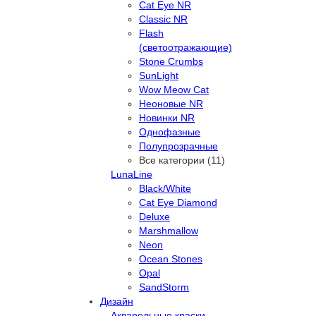
Cat Eye NR
Classic NR
Flash
(светоотражающие)
Stone Crumbs
SunLight
Wow Meow Cat
Неоновые NR
Новинки NR
Однофазные
Полупрозрачные
Все категории (11)
LunaLine
Black/White
Cat Eye Diamond
Deluxe
Marshmallow
Neon
Ocean Stones
Opal
SandStorm
Дизайн
Акварельные краски