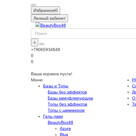
Избранное
0
Личный кабинет
×
+79065934848
0
0
Ваша корзина пуста!
Меню
Р
Базы и Топы
С
Базы без эффектов
Д
Базы камуфлирующие
О
Топы без эффектов
Т
Топы с шиммером
Гель-лаки
BeautyBox48
Azure
Blue