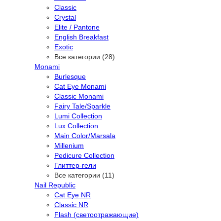
Classic
Crystal
Elite / Pantone
English Breakfast
Exotic
Все категории (28)
Monami
Burlesque
Cat Eye Monami
Classic Monami
Fairy Tale/Sparkle
Lumi Collection
Lux Collection
Main Color/Marsala
Millenium
Pedicure Collection
Глиттер-гели
Все категории (11)
Nail Republic
Cat Eye NR
Classic NR
Flash (светоотражающие)