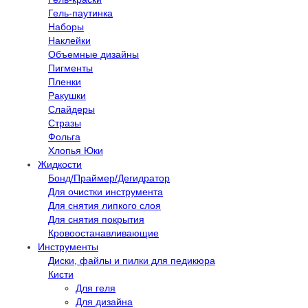
Гель-паутинка
Наборы
Наклейки
Объемные дизайны
Пигменты
Пленки
Ракушки
Слайдеры
Стразы
Фольга
Хлопья Юки
Жидкости
Бонд/Праймер/Дегидратор
Для очистки инструмента
Для снятия липкого слоя
Для снятия покрытия
Кровоостанавливающие
Инструменты
Диски, файлы и пилки для педикюра
Кисти
Для геля
Для дизайна