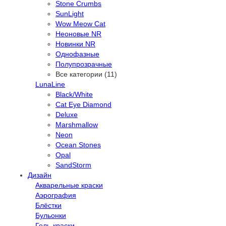
Stone Crumbs
SunLight
Wow Meow Cat
Неоновые NR
Новинки NR
Однофазные
Полупрозрачные
Все категории (11)
LunaLine
Black/White
Cat Eye Diamond
Deluxe
Marshmallow
Neon
Ocean Stones
Opal
SandStorm
Дизайн
Акварельные краски
Аэрография
Блёстки
Бульонки
Гель-краски