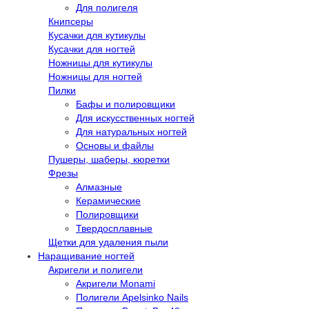
Для полигеля
Книпсеры
Кусачки для кутикулы
Кусачки для ногтей
Ножницы для кутикулы
Ножницы для ногтей
Пилки
Бафы и полировщики
Для искусственных ногтей
Для натуральных ногтей
Основы и файлы
Пушеры, шаберы, кюретки
Фрезы
Алмазные
Керамические
Полировщики
Твердосплавные
Щетки для удаления пыли
Наращивание ногтей
Акригели и полигели
Акригели Monami
Полигели Apelsinko Nails