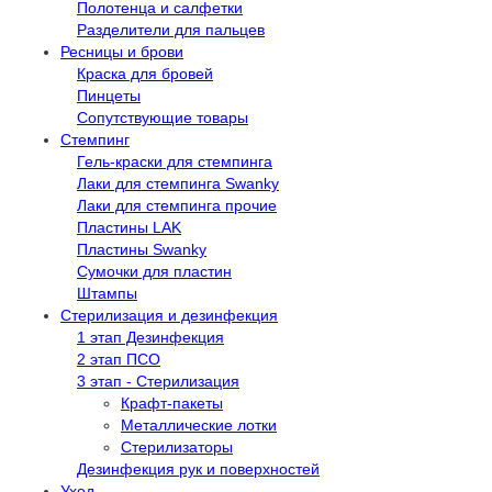
Полотенца и салфетки
Разделители для пальцев
Ресницы и брови
Краска для бровей
Пинцеты
Сопутствующие товары
Стемпинг
Гель-краски для стемпинга
Лаки для стемпинга Swanky
Лаки для стемпинга прочие
Пластины LAK
Пластины Swanky
Сумочки для пластин
Штампы
Стерилизация и дезинфекция
1 этап Дезинфекция
2 этап ПСО
3 этап - Стерилизация
Крафт-пакеты
Металлические лотки
Стерилизаторы
Дезинфекция рук и поверхностей
Уход