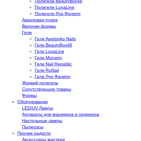
Полигели BeautyBox48
Полигели LunaLine
Полигели Луи Филипп
Акриловая пудра
Верхние формы
Гели
Гели Apelsinko Nails
Гели BeautyBox48
Гели LunaLine
Гели Monami
Гели Nail Republic
Гели RuNail
Гели Луи Филипп
Жидкий полигель
Сопутствующие товары
Формы
Оборудование
LED/UV Лампы
Аппараты для маникюра и педикюра
Настольные лампы
Пылесосы
Прочие радости
Аксессуары мастера