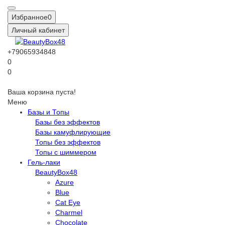
Избранное
0
Личный кабинет
+79065934848
0
0
Ваша корзина пуста!
Меню
Базы и Топы
Базы без эффектов
Базы камуфлирующие
Топы без эффектов
Топы с шиммером
Гель-лаки
BeautyBox48
Azure
Blue
Cat Eye
Charmel
Chocolate