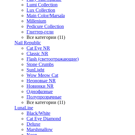
Lumi Collection
Lux Collection
Main Color/Marsala
Millenium
Pedicure Collection
Глиттер-гели
Все категории (11)
Nail Republic
Cat Eye NR
Classic NR
Flash (светоотражающие)
Stone Crumbs
SunLight
Wow Meow Cat
Неоновые NR
Новинки NR
Однофазные
Полупрозрачные
Все категории (11)
LunaLine
Black/White
Cat Eye Diamond
Deluxe
Marshmallow
Neon