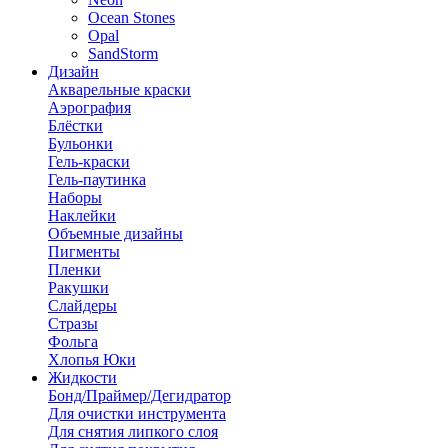
Ocean Stones
Opal
SandStorm
Дизайн
Акварельные краски
Аэрография
Блёстки
Бульонки
Гель-краски
Гель-паутинка
Наборы
Наклейки
Объемные дизайны
Пигменты
Пленки
Ракушки
Слайдеры
Стразы
Фольга
Хлопья Юки
Жидкости
Бонд/Праймер/Дегидратор
Для очистки инструмента
Для снятия липкого слоя