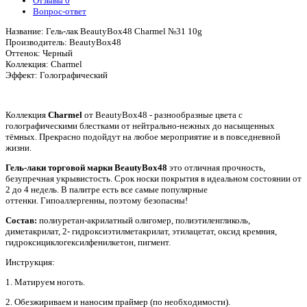
Отзывы
0
Вопрос-ответ
Название: Гель-лак BeautyBox48 Charmel №31 10g
Производитель: BeautyBox48
Оттенок: Черный
Коллекция: Charmel
Эффект: Голографический
Коллекция
Charmel
от BeautyBox48 - разнообразные цвета с
голографическими блестками от нейтрально-нежных до насыщенных
тёмных. Прекрасно подойдут на любое мероприятие и в повседневной
жизни.
Гель-лаки торговой марки BeautyBox48
это отличная прочность,
безупречная укрывистость. Срок носки покрытия в идеальном состоянии от
2 до 4 недель. В палитре есть все самые популярные
оттенки. Гипоаллергенны, поэтому безопасны!
Состав:
полиуретан-акрилатный олигомер, полиэтиленгликоль,
диметакрилат, 2- гидроксиэтилметакрилат, этилацетат, оксид кремния,
гидроксициклогексилфенилкетон, пигмент.
Инструкция:
1. Матируем ноготь.
2. Обезжириваем и наносим праймер (по необходимости).