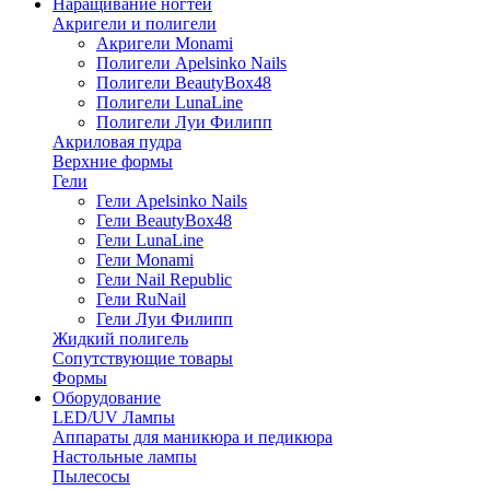
Наращивание ногтей
Акригели и полигели
Акригели Monami
Полигели Apelsinko Nails
Полигели BeautyBox48
Полигели LunaLine
Полигели Луи Филипп
Акриловая пудра
Верхние формы
Гели
Гели Apelsinko Nails
Гели BeautyBox48
Гели LunaLine
Гели Monami
Гели Nail Republic
Гели RuNail
Гели Луи Филипп
Жидкий полигель
Сопутствующие товары
Формы
Оборудование
LED/UV Лампы
Аппараты для маникюра и педикюра
Настольные лампы
Пылесосы