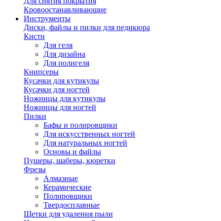
Для снятия покрытия
Кровоостанавливающие
Инструменты
Диски, файлы и пилки для педикюра
Кисти
Для геля
Для дизайна
Для полигеля
Книпсеры
Кусачки для кутикулы
Кусачки для ногтей
Ножницы для кутикулы
Ножницы для ногтей
Пилки
Бафы и полировщики
Для искусственных ногтей
Для натуральных ногтей
Основы и файлы
Пушеры, шаберы, кюретки
Фрезы
Алмазные
Керамические
Полировщики
Твердосплавные
Щетки для удаления пыли