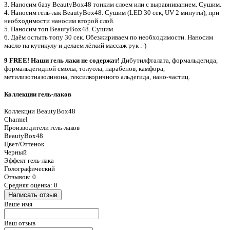
3. Наносим базу BeautyBox48 тонким слоем или с выравниванием. Сушим.
4. Наносим гель-лак BeautyBox48. Сушим (LED 30 сек, UV 2 минуты), при
необходимости наносим второй слой.
5. Наносим топ BeautyBox48. Сушим.
6. Даём остыть топу 30 сек. Обезжириваем по необходимости. Наносим
масло на кутикулу и делаем лёгкий массаж рук :-)
9 FREE! Наши гель лаки не содержат!
Дибутилфталата, формальдегида,
формальдегидной смолы, толуола, парабенов, камфора,
метилизотиазолинона, гексилкоричного альдегида, нано-частиц.
Коллекции гель-лаков
Коллекции BeautyBox48
Charmel
Производители гель-лаков
BeautyBox48
Цвет/Оттенок
Черный
Эффект гель-лака
Голографический
Отзывов: 0
Средняя оценка: 0
Написать отзыв
Ваше имя
Ваш отзыв