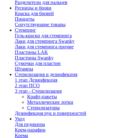
Разделители для пальцев
Ресницы и брови
Краска для бровей
Пинцеты
Сопутствующие товары
Стемпинг
Гель-краски для стемпинга
Лаки для стемпинга Swanky
Лаки для стемпинга прочие
Пластины LAK
Пластины Swanky
Сумочки для пластин
Штампы
Стерилизация и дезинфекция
1 этап Дезинфекция
2 этап ПСО
3 этап - Стерилизация
Крафт-пакеты
Металлические лотки
Стерилизаторы
Дезинфекция рук и поверхностей
Уход
Для педикюра
Крем-парафин
Крема