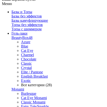
Меню
Базы и Топы
Базы без эффектов
Базы камуфлирующие
Топы без эффектов
Топы с шиммером
Гель-лаки
BeautyBox48
Azure
Blue
Cat Eye
Charmel
Chocolate
Classic
Crystal
Elite / Pantone
English Breakfast
Exotic
Все категории (28)
Monami
Burlesque
Cat Eye Monami
Classic Monami
Fairy Tale/Sparkle