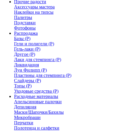
Прочие радости
Аксессуары мастера
Наклейки на типсы
Палитры
Подставки
Фотофоны
Распродажа
Базы (Р)
Гели и полигели (Р)
Гель-лаки (Р)
Другое (Р)
Лаки для стемпинга (Р)
Ликвидация
Луи Филипп (Р)
Пластины для стемпинга (Р)
Слайдеры (Р)
Топы (Р)
Уходовые средства (Р)
Расходные материалы
Апельсиновые палочки
Депиляция
Маски/Шапочки/Бахилы
Микробраши
Перчатки
Полотенца и салфетки