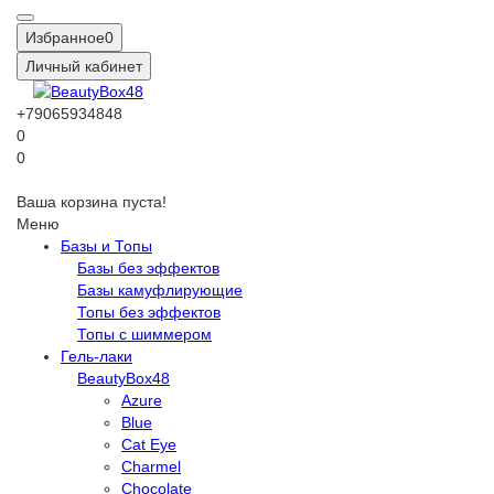
Избранное
0
Личный кабинет
+79065934848
0
0
Ваша корзина пуста!
Меню
Базы и Топы
Базы без эффектов
Базы камуфлирующие
Топы без эффектов
Топы с шиммером
Гель-лаки
BeautyBox48
Azure
Blue
Cat Eye
Charmel
Chocolate