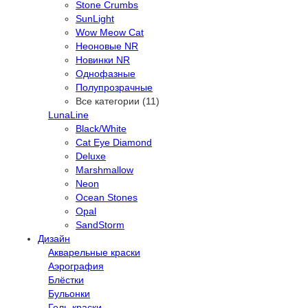
Stone Crumbs
SunLight
Wow Meow Cat
Неоновые NR
Новинки NR
Однофазные
Полупрозрачные
Все категории (11)
LunaLine
Black/White
Cat Eye Diamond
Deluxe
Marshmallow
Neon
Ocean Stones
Opal
SandStorm
Дизайн
Акварельные краски
Аэрография
Блёстки
Бульонки
Гель-краски