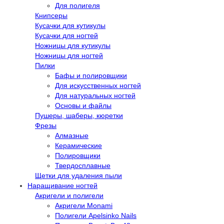
Для полигеля
Книпсеры
Кусачки для кутикулы
Кусачки для ногтей
Ножницы для кутикулы
Ножницы для ногтей
Пилки
Бафы и полировщики
Для искусственных ногтей
Для натуральных ногтей
Основы и файлы
Пушеры, шаберы, кюретки
Фрезы
Алмазные
Керамические
Полировщики
Твердосплавные
Щетки для удаления пыли
Наращивание ногтей
Акригели и полигели
Акригели Monami
Полигели Apelsinko Nails