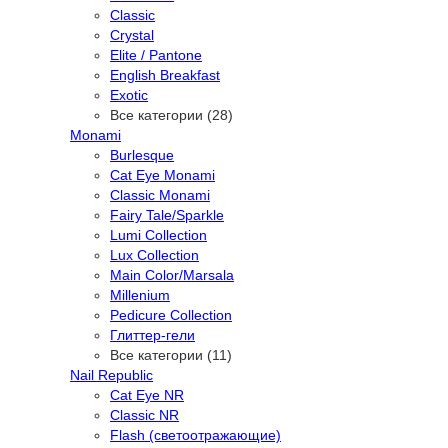
Classic
Crystal
Elite / Pantone
English Breakfast
Exotic
Все категории (28)
Monami
Burlesque
Cat Eye Monami
Classic Monami
Fairy Tale/Sparkle
Lumi Collection
Lux Collection
Main Color/Marsala
Millenium
Pedicure Collection
Глиттер-гели
Все категории (11)
Nail Republic
Cat Eye NR
Classic NR
Flash (светоотражающие)