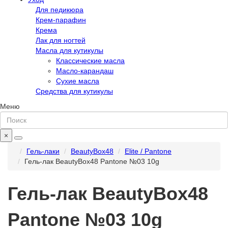
Для педикюра
Крем-парафин
Крема
Лак для ногтей
Масла для кутикулы
Классические масла
Масло-карандаш
Сухие масла
Средства для кутикулы
Меню
×
Гель-лаки
BeautyBox48
Elite / Pantone
Гель-лак BeautyBox48 Pantone №03 10g
Гель-лак BeautyBox48
Pantone №03 10g