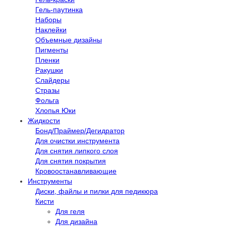
Гель-паутинка
Наборы
Наклейки
Объемные дизайны
Пигменты
Пленки
Ракушки
Слайдеры
Стразы
Фольга
Хлопья Юки
Жидкости
Бонд/Праймер/Дегидратор
Для очистки инструмента
Для снятия липкого слоя
Для снятия покрытия
Кровоостанавливающие
Инструменты
Диски, файлы и пилки для педикюра
Кисти
Для геля
Для дизайна