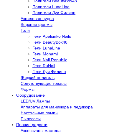
Полигели BeautyBox48
Полигели LunaLine
Полигели Луи Филипп
Акриловая пудра
Верхние формы
Гели
Гели Apelsinko Nails
Гели BeautyBox48
Гели LunaLine
Гели Monami
Гели Nail Republic
Гели RuNail
Гели Луи Филипп
Жидкий полигель
Сопутствующие товары
Формы
Оборудование
LED/UV Лампы
Аппараты для маникюра и педикюра
Настольные лампы
Пылесосы
Прочие радости
Аксессуары мастера