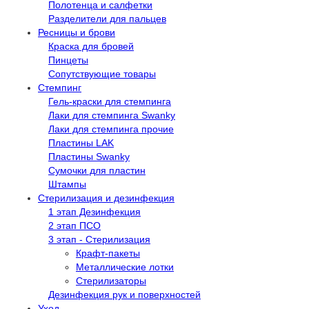
Полотенца и салфетки
Разделители для пальцев
Ресницы и брови
Краска для бровей
Пинцеты
Сопутствующие товары
Стемпинг
Гель-краски для стемпинга
Лаки для стемпинга Swanky
Лаки для стемпинга прочие
Пластины LAK
Пластины Swanky
Сумочки для пластин
Штампы
Стерилизация и дезинфекция
1 этап Дезинфекция
2 этап ПСО
3 этап - Стерилизация
Крафт-пакеты
Металлические лотки
Стерилизаторы
Дезинфекция рук и поверхностей
Уход