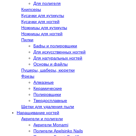
Для полигеля
Книпсеры
Кусачки для кутикулы
Кусачки для ногтей
Ножницы для кутикулы
Ножницы для ногтей
Пилки
Бафы и полировщики
Для искусственных ногтей
Для натуральных ногтей
Основы и файлы
Пушеры, шаберы, кюретки
Фрезы
Алмазные
Керамические
Полировщики
Твердосплавные
Щетки для удаления пыли
Наращивание ногтей
Акригели и полигели
Акригели Monami
Полигели Apelsinko Nails