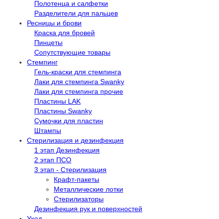
Полотенца и салфетки
Разделители для пальцев
Ресницы и брови
Краска для бровей
Пинцеты
Сопутствующие товары
Стемпинг
Гель-краски для стемпинга
Лаки для стемпинга Swanky
Лаки для стемпинга прочие
Пластины LAK
Пластины Swanky
Сумочки для пластин
Штампы
Стерилизация и дезинфекция
1 этап Дезинфекция
2 этап ПСО
3 этап - Стерилизация
Крафт-пакеты
Металлические лотки
Стерилизаторы
Дезинфекция рук и поверхностей
Уход