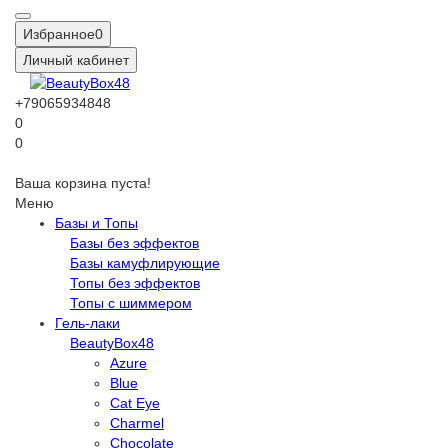
Избранное
0
Личный кабинет
+79065934848
0
0
Ваша корзина пуста!
Меню
Базы и Топы
Базы без эффектов
Базы камуфлирующие
Топы без эффектов
Топы с шиммером
Гель-лаки
BeautyBox48
Azure
Blue
Cat Eye
Charmel
Chocolate