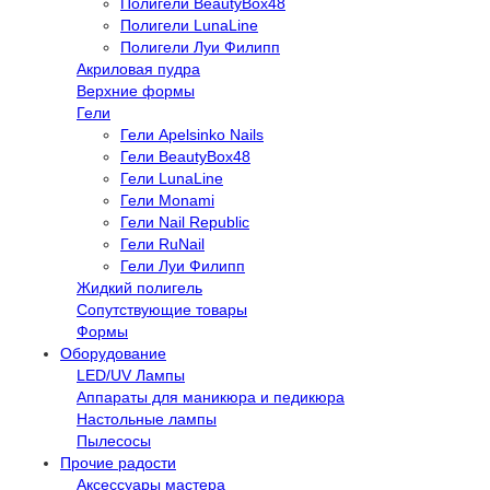
Полигели BeautyBox48
Полигели LunaLine
Полигели Луи Филипп
Акриловая пудра
Верхние формы
Гели
Гели Apelsinko Nails
Гели BeautyBox48
Гели LunaLine
Гели Monami
Гели Nail Republic
Гели RuNail
Гели Луи Филипп
Жидкий полигель
Сопутствующие товары
Формы
Оборудование
LED/UV Лампы
Аппараты для маникюра и педикюра
Настольные лампы
Пылесосы
Прочие радости
Аксессуары мастера