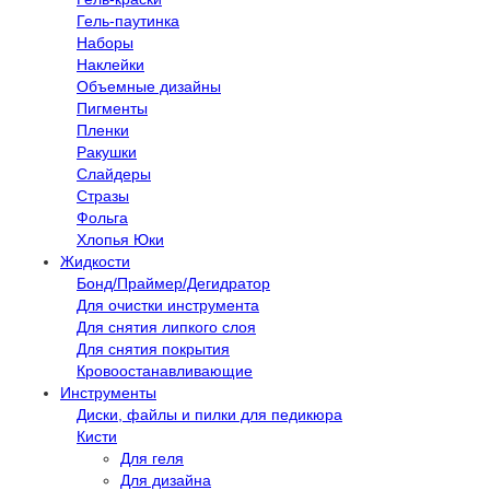
Гель-паутинка
Наборы
Наклейки
Объемные дизайны
Пигменты
Пленки
Ракушки
Слайдеры
Стразы
Фольга
Хлопья Юки
Жидкости
Бонд/Праймер/Дегидратор
Для очистки инструмента
Для снятия липкого слоя
Для снятия покрытия
Кровоостанавливающие
Инструменты
Диски, файлы и пилки для педикюра
Кисти
Для геля
Для дизайна