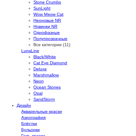
Stone Crumbs
SunLight
Wow Meow Cat
Неоновые NR
Новинки NR
Однофазные
Полупрозрачные
Все категории (11)
LunaLine
Black/White
Cat Eye Diamond
Deluxe
Marshmallow
Neon
Ocean Stones
Opal
SandStorm
Дизайн
Акварельные краски
Аэрография
Блёстки
Бульонки
Гель-краски