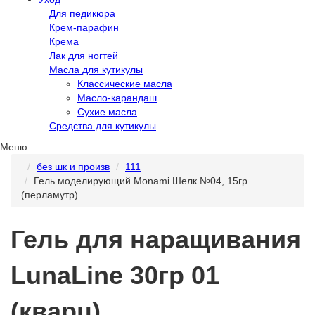
Для педикюра
Крем-парафин
Крема
Лак для ногтей
Масла для кутикулы
Классические масла
Масло-карандаш
Сухие масла
Средства для кутикулы
Меню
без шк и произв
111
Гель моделирующий Monami Шелк №04, 15гр
(перламутр)
Гель для наращивания
LunaLine 30гр 01
(кварц)