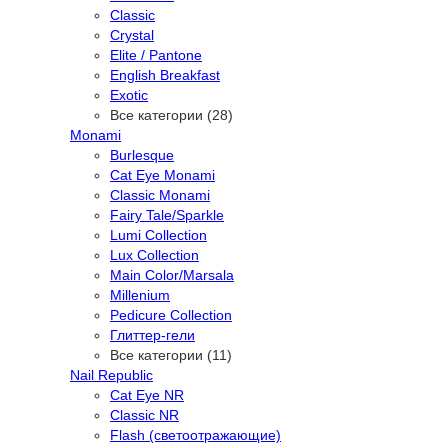
Classic
Crystal
Elite / Pantone
English Breakfast
Exotic
Все категории (28)
Monami
Burlesque
Cat Eye Monami
Classic Monami
Fairy Tale/Sparkle
Lumi Collection
Lux Collection
Main Color/Marsala
Millenium
Pedicure Collection
Глиттер-гели
Все категории (11)
Nail Republic
Cat Eye NR
Classic NR
Flash (светоотражающие)