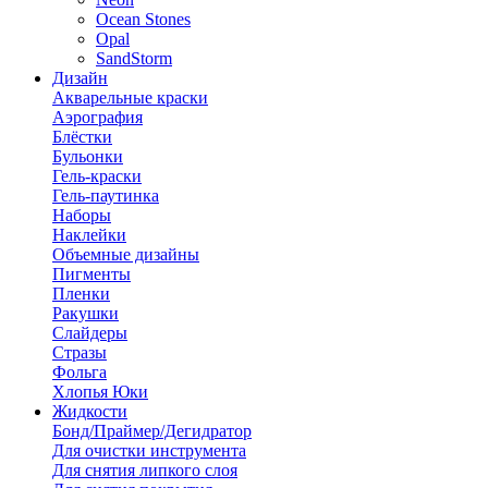
Ocean Stones
Opal
SandStorm
Дизайн
Акварельные краски
Аэрография
Блёстки
Бульонки
Гель-краски
Гель-паутинка
Наборы
Наклейки
Объемные дизайны
Пигменты
Пленки
Ракушки
Слайдеры
Стразы
Фольга
Хлопья Юки
Жидкости
Бонд/Праймер/Дегидратор
Для очистки инструмента
Для снятия липкого слоя