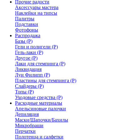
Прочие радости
Аксессуары мастера
Наклейки на типсы
Палитры
Подставки
Фотофоны
Распродажа
Базы (Р)
Гели и полигели (Р)
Гель-лаки (Р)
Другое (Р)
Лаки для стемпинга (Р)
Ликвидация
Луи Филипп (Р)
Пластины для стемпинга (Р)
Слайдеры (Р)
Топы (Р)
Уходовые средства (Р)
Расходные материалы
Апельсиновые палочки
Депиляция
Маски/Шапочки/Бахилы
Микробраши
Перчатки
Полотенца и салфетки