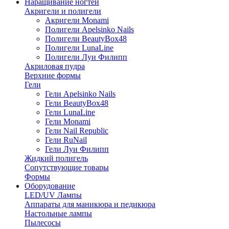
Наращивание ногтей
Акригели и полигели
Акригели Monami
Полигели Apelsinko Nails
Полигели BeautyBox48
Полигели LunaLine
Полигели Луи Филипп
Акриловая пудра
Верхние формы
Гели
Гели Apelsinko Nails
Гели BeautyBox48
Гели LunaLine
Гели Monami
Гели Nail Republic
Гели RuNail
Гели Луи Филипп
Жидкий полигель
Сопутствующие товары
Формы
Оборудование
LED/UV Лампы
Аппараты для маникюра и педикюра
Настольные лампы
Пылесосы