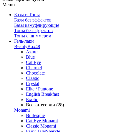
Меню
Базы и Топы
Базы без эффектов
Базы камуфлирующие
Топы без эффектов
Топы с шиммером
Гель-лаки
BeautyBox48
Azure
Blue
Cat Eye
Charmel
Chocolate
Classic
Crystal
Elite / Pantone
English Breakfast
Exotic
Все категории (28)
Monami
Burlesque
Cat Eye Monami
Classic Monami
Fairy Tale/Sparkle