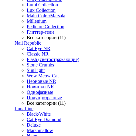
Lumi Collection
Lux Collection
Main Color/Marsala
Millenium
Pedicure Collection
Глиттер-гели
Все категории (11)
Nail Republic
Cat Eye NR
Classic NR
Flash (светоотражающие)
Stone Crumbs
SunLight
Wow Meow Cat
Неоновые NR
Новинки NR
Однофазные
Полупрозрачные
Все категории (11)
LunaLine
Black/White
Cat Eye Diamond
Deluxe
Marshmallow
Neon