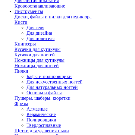
Для снятия покрытия
Кровоостанавливающие
Инструменты
Диски, файлы и пилки для педикюра
Кисти
Для геля
Для дизайна
Для полигеля
Книпсеры
Кусачки для кутикулы
Кусачки для ногтей
Ножницы для кутикулы
Ножницы для ногтей
Пилки
Бафы и полировщики
Для искусственных ногтей
Для натуральных ногтей
Основы и файлы
Пушеры, шаберы, кюретки
Фрезы
Алмазные
Керамические
Полировщики
Твердосплавные
Щетки для удаления пыли