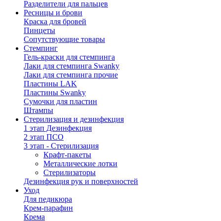
Разделители для пальцев
Ресницы и брови
Краска для бровей
Пинцеты
Сопутствующие товары
Стемпинг
Гель-краски для стемпинга
Лаки для стемпинга Swanky
Лаки для стемпинга прочие
Пластины LAK
Пластины Swanky
Сумочки для пластин
Штампы
Стерилизация и дезинфекция
1 этап Дезинфекция
2 этап ПСО
3 этап - Стерилизация
Крафт-пакеты
Металлические лотки
Стерилизаторы
Дезинфекция рук и поверхностей
Уход
Для педикюра
Крем-парафин
Крема