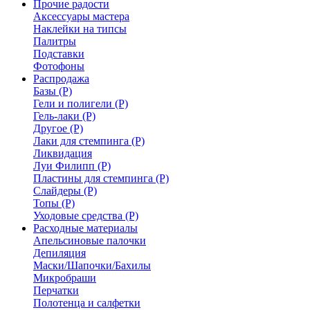
Прочие радости
Аксессуары мастера
Наклейки на типсы
Палитры
Подставки
Фотофоны
Распродажа
Базы (Р)
Гели и полигели (Р)
Гель-лаки (Р)
Другое (Р)
Лаки для стемпинга (Р)
Ликвидация
Луи Филипп (Р)
Пластины для стемпинга (Р)
Слайдеры (Р)
Топы (Р)
Уходовые средства (Р)
Расходные материалы
Апельсиновые палочки
Депиляция
Маски/Шапочки/Бахилы
Микробраши
Перчатки
Полотенца и салфетки