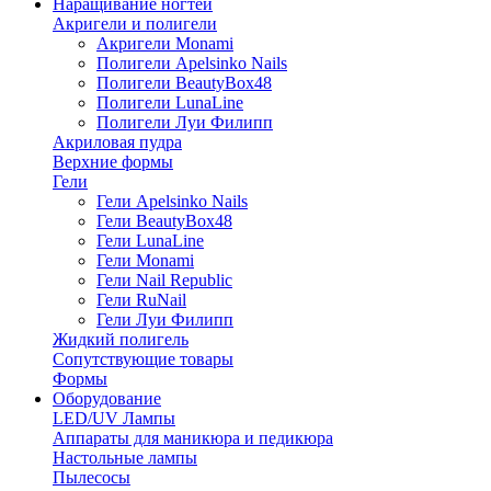
Наращивание ногтей
Акригели и полигели
Акригели Monami
Полигели Apelsinko Nails
Полигели BeautyBox48
Полигели LunaLine
Полигели Луи Филипп
Акриловая пудра
Верхние формы
Гели
Гели Apelsinko Nails
Гели BeautyBox48
Гели LunaLine
Гели Monami
Гели Nail Republic
Гели RuNail
Гели Луи Филипп
Жидкий полигель
Сопутствующие товары
Формы
Оборудование
LED/UV Лампы
Аппараты для маникюра и педикюра
Настольные лампы
Пылесосы