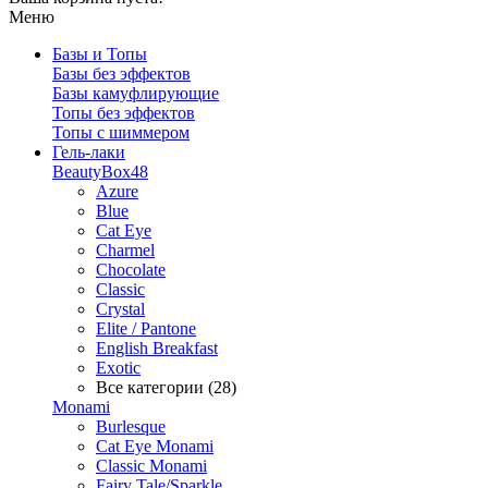
Меню
Базы и Топы
Базы без эффектов
Базы камуфлирующие
Топы без эффектов
Топы с шиммером
Гель-лаки
BeautyBox48
Azure
Blue
Cat Eye
Charmel
Chocolate
Classic
Crystal
Elite / Pantone
English Breakfast
Exotic
Все категории (28)
Monami
Burlesque
Cat Eye Monami
Classic Monami
Fairy Tale/Sparkle