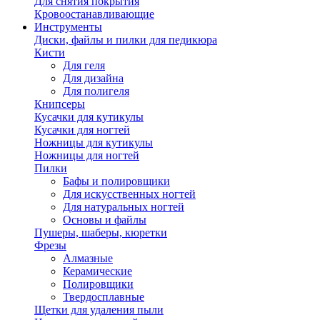
Для снятия покрытия
Кровоостанавливающие
Инструменты
Диски, файлы и пилки для педикюра
Кисти
Для геля
Для дизайна
Для полигеля
Книпсеры
Кусачки для кутикулы
Кусачки для ногтей
Ножницы для кутикулы
Ножницы для ногтей
Пилки
Бафы и полировщики
Для искусственных ногтей
Для натуральных ногтей
Основы и файлы
Пушеры, шаберы, кюретки
Фрезы
Алмазные
Керамические
Полировщики
Твердосплавные
Щетки для удаления пыли