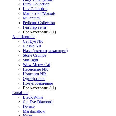
Lumi Collection
Lux Collection
Main Color/Marsala
Millenium
Pedicure Collection
Глиттер-гели
Все категории (11)
Nail Republic
Cat Eye NR
Classic NR
Flash (светоотражающие)
Stone Crumbs
SunLight
Wow Meow Cat
Неоновые NR
Новинки NR
Однофазные
Полупрозрачные
Все категории (11)
LunaLine
Black/White
Cat Eye Diamond
Deluxe
Marshmallow
Neon