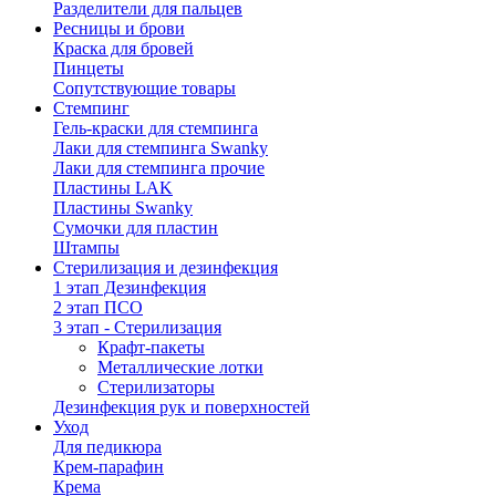
Разделители для пальцев
Ресницы и брови
Краска для бровей
Пинцеты
Сопутствующие товары
Стемпинг
Гель-краски для стемпинга
Лаки для стемпинга Swanky
Лаки для стемпинга прочие
Пластины LAK
Пластины Swanky
Сумочки для пластин
Штампы
Стерилизация и дезинфекция
1 этап Дезинфекция
2 этап ПСО
3 этап - Стерилизация
Крафт-пакеты
Металлические лотки
Стерилизаторы
Дезинфекция рук и поверхностей
Уход
Для педикюра
Крем-парафин
Крема