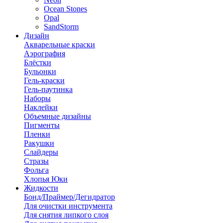
Ocean Stones
Opal
SandStorm
Дизайн
Акварельные краски
Аэрография
Блёстки
Бульонки
Гель-краски
Гель-паутинка
Наборы
Наклейки
Объемные дизайны
Пигменты
Пленки
Ракушки
Слайдеры
Стразы
Фольга
Хлопья Юки
Жидкости
Бонд/Праймер/Дегидратор
Для очистки инструмента
Для снятия липкого слоя