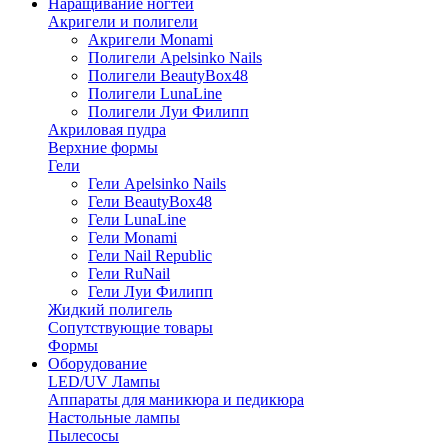
Наращивание ногтей
Акригели и полигели
Акригели Monami
Полигели Apelsinko Nails
Полигели BeautyBox48
Полигели LunaLine
Полигели Луи Филипп
Акриловая пудра
Верхние формы
Гели
Гели Apelsinko Nails
Гели BeautyBox48
Гели LunaLine
Гели Monami
Гели Nail Republic
Гели RuNail
Гели Луи Филипп
Жидкий полигель
Сопутствующие товары
Формы
Оборудование
LED/UV Лампы
Аппараты для маникюра и педикюра
Настольные лампы
Пылесосы