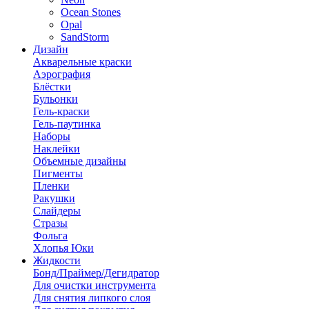
Ocean Stones
Opal
SandStorm
Дизайн
Акварельные краски
Аэрография
Блёстки
Бульонки
Гель-краски
Гель-паутинка
Наборы
Наклейки
Объемные дизайны
Пигменты
Пленки
Ракушки
Слайдеры
Стразы
Фольга
Хлопья Юки
Жидкости
Бонд/Праймер/Дегидратор
Для очистки инструмента
Для снятия липкого слоя