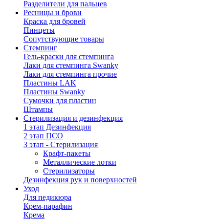
Разделители для пальцев
Ресницы и брови
Краска для бровей
Пинцеты
Сопутствующие товары
Стемпинг
Гель-краски для стемпинга
Лаки для стемпинга Swanky
Лаки для стемпинга прочие
Пластины LAK
Пластины Swanky
Сумочки для пластин
Штампы
Стерилизация и дезинфекция
1 этап Дезинфекция
2 этап ПСО
3 этап - Стерилизация
Крафт-пакеты
Металлические лотки
Стерилизаторы
Дезинфекция рук и поверхностей
Уход
Для педикюра
Крем-парафин
Крема