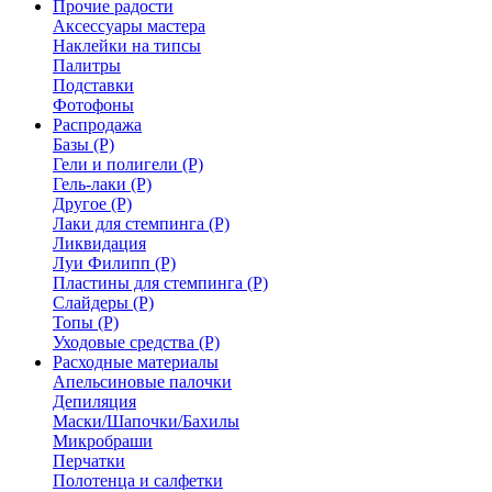
Прочие радости
Аксессуары мастера
Наклейки на типсы
Палитры
Подставки
Фотофоны
Распродажа
Базы (Р)
Гели и полигели (Р)
Гель-лаки (Р)
Другое (Р)
Лаки для стемпинга (Р)
Ликвидация
Луи Филипп (Р)
Пластины для стемпинга (Р)
Слайдеры (Р)
Топы (Р)
Уходовые средства (Р)
Расходные материалы
Апельсиновые палочки
Депиляция
Маски/Шапочки/Бахилы
Микробраши
Перчатки
Полотенца и салфетки