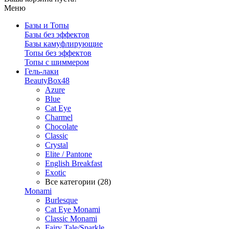
Меню
Базы и Топы
Базы без эффектов
Базы камуфлирующие
Топы без эффектов
Топы с шиммером
Гель-лаки
BeautyBox48
Azure
Blue
Cat Eye
Charmel
Chocolate
Classic
Crystal
Elite / Pantone
English Breakfast
Exotic
Все категории (28)
Monami
Burlesque
Cat Eye Monami
Classic Monami
Fairy Tale/Sparkle