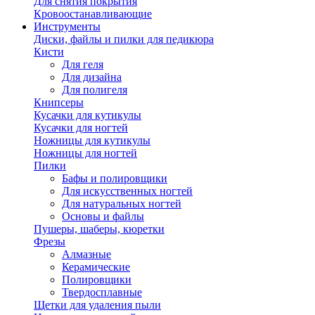
Для снятия покрытия
Кровоостанавливающие
Инструменты
Диски, файлы и пилки для педикюра
Кисти
Для геля
Для дизайна
Для полигеля
Книпсеры
Кусачки для кутикулы
Кусачки для ногтей
Ножницы для кутикулы
Ножницы для ногтей
Пилки
Бафы и полировщики
Для искусственных ногтей
Для натуральных ногтей
Основы и файлы
Пушеры, шаберы, кюретки
Фрезы
Алмазные
Керамические
Полировщики
Твердосплавные
Щетки для удаления пыли