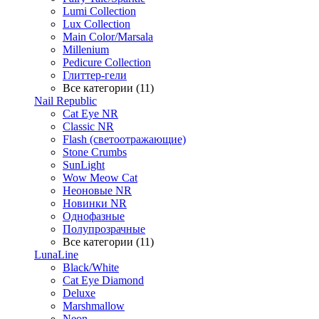
Lumi Collection
Lux Collection
Main Color/Marsala
Millenium
Pedicure Collection
Глиттер-гели
Все категории (11)
Nail Republic
Cat Eye NR
Classic NR
Flash (светоотражающие)
Stone Crumbs
SunLight
Wow Meow Cat
Неоновые NR
Новинки NR
Однофазные
Полупрозрачные
Все категории (11)
LunaLine
Black/White
Cat Eye Diamond
Deluxe
Marshmallow
Neon