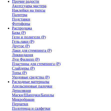
Прочие радости
Аксессуары мастера
Наклейки на типсы
Палитры
Подставки
Фотофоны
Распродажа
Базы (Р)
Гели и полигели (Р)
Гель-лаки (Р)
Другое (Р)
Лаки для стемпинга (Р)
Ликвидация
Луи Филипп (Р)
Пластины для стемпинга (Р)
Слайдеры (Р)
Топы (Р)
Уходовые средства (Р)
Расходные материалы
Апельсиновые палочки
Депиляция
Маски/Шапочки/Бахилы
Микробраши
Перчатки
Полотенца и салфетки