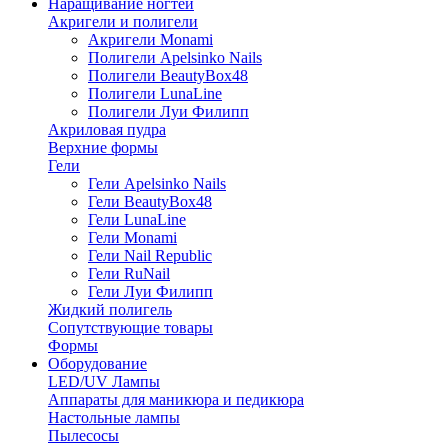
Наращивание ногтей
Акригели и полигели
Акригели Monami
Полигели Apelsinko Nails
Полигели BeautyBox48
Полигели LunaLine
Полигели Луи Филипп
Акриловая пудра
Верхние формы
Гели
Гели Apelsinko Nails
Гели BeautyBox48
Гели LunaLine
Гели Monami
Гели Nail Republic
Гели RuNail
Гели Луи Филипп
Жидкий полигель
Сопутствующие товары
Формы
Оборудование
LED/UV Лампы
Аппараты для маникюра и педикюра
Настольные лампы
Пылесосы