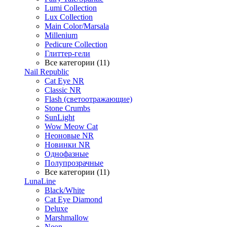
Lumi Collection
Lux Collection
Main Color/Marsala
Millenium
Pedicure Collection
Глиттер-гели
Все категории (11)
Nail Republic
Cat Eye NR
Classic NR
Flash (светоотражающие)
Stone Crumbs
SunLight
Wow Meow Cat
Неоновые NR
Новинки NR
Однофазные
Полупрозрачные
Все категории (11)
LunaLine
Black/White
Cat Eye Diamond
Deluxe
Marshmallow
Neon