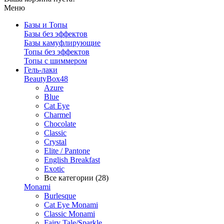
Меню
Базы и Топы
Базы без эффектов
Базы камуфлирующие
Топы без эффектов
Топы с шиммером
Гель-лаки
BeautyBox48
Azure
Blue
Cat Eye
Charmel
Chocolate
Classic
Crystal
Elite / Pantone
English Breakfast
Exotic
Все категории (28)
Monami
Burlesque
Cat Eye Monami
Classic Monami
Fairy Tale/Sparkle