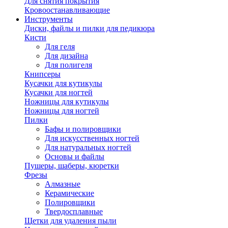
Для снятия покрытия
Кровоостанавливающие
Инструменты
Диски, файлы и пилки для педикюра
Кисти
Для геля
Для дизайна
Для полигеля
Книпсеры
Кусачки для кутикулы
Кусачки для ногтей
Ножницы для кутикулы
Ножницы для ногтей
Пилки
Бафы и полировщики
Для искусственных ногтей
Для натуральных ногтей
Основы и файлы
Пушеры, шаберы, кюретки
Фрезы
Алмазные
Керамические
Полировщики
Твердосплавные
Щетки для удаления пыли