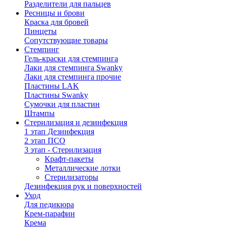
Разделители для пальцев
Ресницы и брови
Краска для бровей
Пинцеты
Сопутствующие товары
Стемпинг
Гель-краски для стемпинга
Лаки для стемпинга Swanky
Лаки для стемпинга прочие
Пластины LAK
Пластины Swanky
Сумочки для пластин
Штампы
Стерилизация и дезинфекция
1 этап Дезинфекция
2 этап ПСО
3 этап - Стерилизация
Крафт-пакеты
Металлические лотки
Стерилизаторы
Дезинфекция рук и поверхностей
Уход
Для педикюра
Крем-парафин
Крема