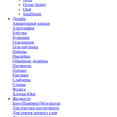
Ocean Stones
Opal
SandStorm
Дизайн
Акварельные краски
Аэрография
Блёстки
Бульонки
Гель-краски
Гель-паутинка
Наборы
Наклейки
Объемные дизайны
Пигменты
Пленки
Ракушки
Слайдеры
Стразы
Фольга
Хлопья Юки
Жидкости
Бонд/Праймер/Дегидратор
Для очистки инструмента
Для снятия липкого слоя