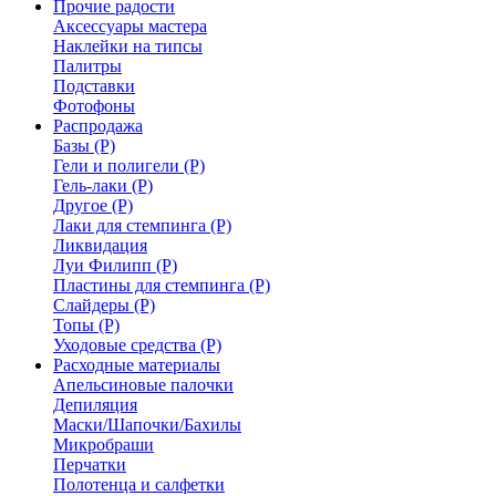
Прочие радости
Аксессуары мастера
Наклейки на типсы
Палитры
Подставки
Фотофоны
Распродажа
Базы (Р)
Гели и полигели (Р)
Гель-лаки (Р)
Другое (Р)
Лаки для стемпинга (Р)
Ликвидация
Луи Филипп (Р)
Пластины для стемпинга (Р)
Слайдеры (Р)
Топы (Р)
Уходовые средства (Р)
Расходные материалы
Апельсиновые палочки
Депиляция
Маски/Шапочки/Бахилы
Микробраши
Перчатки
Полотенца и салфетки