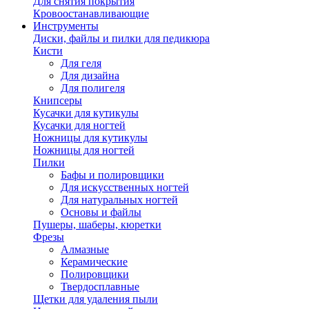
Для снятия покрытия
Кровоостанавливающие
Инструменты
Диски, файлы и пилки для педикюра
Кисти
Для геля
Для дизайна
Для полигеля
Книпсеры
Кусачки для кутикулы
Кусачки для ногтей
Ножницы для кутикулы
Ножницы для ногтей
Пилки
Бафы и полировщики
Для искусственных ногтей
Для натуральных ногтей
Основы и файлы
Пушеры, шаберы, кюретки
Фрезы
Алмазные
Керамические
Полировщики
Твердосплавные
Щетки для удаления пыли