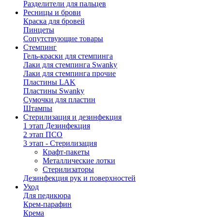
Разделители для пальцев
Ресницы и брови
Краска для бровей
Пинцеты
Сопутствующие товары
Стемпинг
Гель-краски для стемпинга
Лаки для стемпинга Swanky
Лаки для стемпинга прочие
Пластины LAK
Пластины Swanky
Сумочки для пластин
Штампы
Стерилизация и дезинфекция
1 этап Дезинфекция
2 этап ПСО
3 этап - Стерилизация
Крафт-пакеты
Металлические лотки
Стерилизаторы
Дезинфекция рук и поверхностей
Уход
Для педикюра
Крем-парафин
Крема