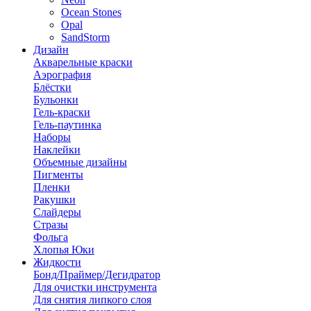
Ocean Stones
Opal
SandStorm
Дизайн
Акварельные краски
Аэрография
Блёстки
Бульонки
Гель-краски
Гель-паутинка
Наборы
Наклейки
Объемные дизайны
Пигменты
Пленки
Ракушки
Слайдеры
Стразы
Фольга
Хлопья Юки
Жидкости
Бонд/Праймер/Дегидратор
Для очистки инструмента
Для снятия липкого слоя