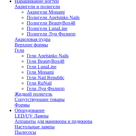
Наращивание ногтей
Акригели и полигели
Акригели Monami
Полигели Apelsinko Nails
Полигели BeautyBox48
Полигели LunaLine
Полигели Луи Филипп
Акриловая пудра
Верхние формы
Гели
Гели Apelsinko Nails
Гели BeautyBox48
Гели LunaLine
Гели Monami
Гели Nail Republic
Гели RuNail
Гели Луи Филипп
Жидкий полигель
Сопутствующие товары
Формы
Оборудование
LED/UV Лампы
Аппараты для маникюра и педикюра
Настольные лампы
Пылесосы