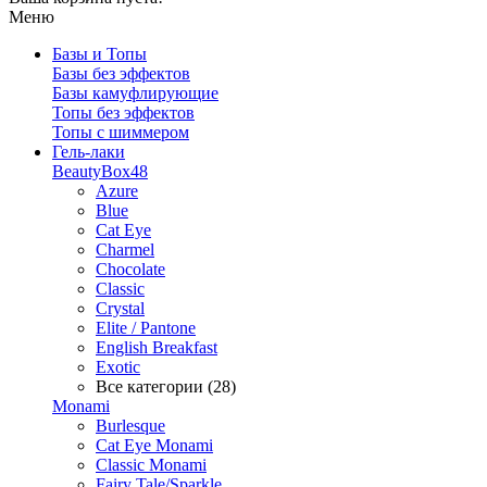
Меню
Базы и Топы
Базы без эффектов
Базы камуфлирующие
Топы без эффектов
Топы с шиммером
Гель-лаки
BeautyBox48
Azure
Blue
Cat Eye
Charmel
Chocolate
Classic
Crystal
Elite / Pantone
English Breakfast
Exotic
Все категории (28)
Monami
Burlesque
Cat Eye Monami
Classic Monami
Fairy Tale/Sparkle