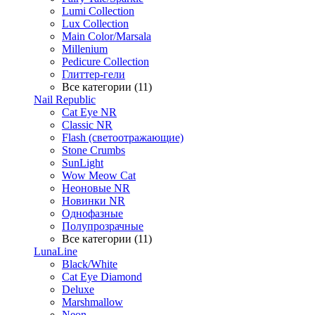
Lumi Collection
Lux Collection
Main Color/Marsala
Millenium
Pedicure Collection
Глиттер-гели
Все категории (11)
Nail Republic
Cat Eye NR
Classic NR
Flash (светоотражающие)
Stone Crumbs
SunLight
Wow Meow Cat
Неоновые NR
Новинки NR
Однофазные
Полупрозрачные
Все категории (11)
LunaLine
Black/White
Cat Eye Diamond
Deluxe
Marshmallow
Neon