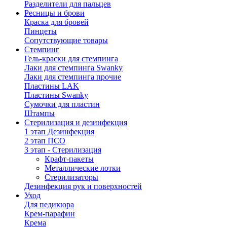
Разделители для пальцев
Ресницы и брови
Краска для бровей
Пинцеты
Сопутствующие товары
Стемпинг
Гель-краски для стемпинга
Лаки для стемпинга Swanky
Лаки для стемпинга прочие
Пластины LAK
Пластины Swanky
Сумочки для пластин
Штампы
Стерилизация и дезинфекция
1 этап Дезинфекция
2 этап ПСО
3 этап - Стерилизация
Крафт-пакеты
Металлические лотки
Стерилизаторы
Дезинфекция рук и поверхностей
Уход
Для педикюра
Крем-парафин
Крема