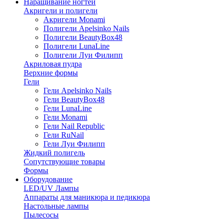
Наращивание ногтей
Акригели и полигели
Акригели Monami
Полигели Apelsinko Nails
Полигели BeautyBox48
Полигели LunaLine
Полигели Луи Филипп
Акриловая пудра
Верхние формы
Гели
Гели Apelsinko Nails
Гели BeautyBox48
Гели LunaLine
Гели Monami
Гели Nail Republic
Гели RuNail
Гели Луи Филипп
Жидкий полигель
Сопутствующие товары
Формы
Оборудование
LED/UV Лампы
Аппараты для маникюра и педикюра
Настольные лампы
Пылесосы