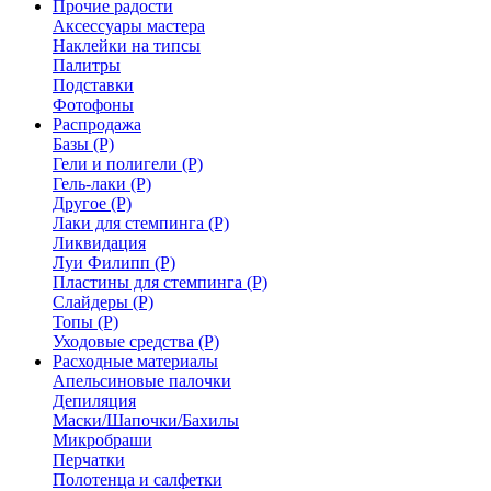
Прочие радости
Аксессуары мастера
Наклейки на типсы
Палитры
Подставки
Фотофоны
Распродажа
Базы (Р)
Гели и полигели (Р)
Гель-лаки (Р)
Другое (Р)
Лаки для стемпинга (Р)
Ликвидация
Луи Филипп (Р)
Пластины для стемпинга (Р)
Слайдеры (Р)
Топы (Р)
Уходовые средства (Р)
Расходные материалы
Апельсиновые палочки
Депиляция
Маски/Шапочки/Бахилы
Микробраши
Перчатки
Полотенца и салфетки