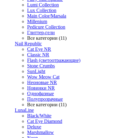
Lumi Collection
Lux Collection
Main Color/Marsala
Millenium
Pedicure Collection
Глиттер-гели
Все категории (11)
Nail Republic
Cat Eye NR
Classic NR
Flash (светоотражающие)
Stone Crumbs
SunLight
Wow Meow Cat
Неоновые NR
Новинки NR
Однофазные
Полупрозрачные
Все категории (11)
LunaLine
Black/White
Cat Eye Diamond
Deluxe
Marshmallow
Neon