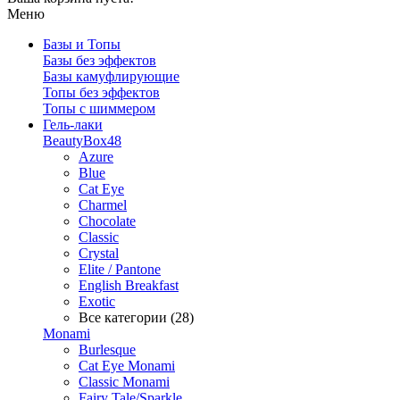
Меню
Базы и Топы
Базы без эффектов
Базы камуфлирующие
Топы без эффектов
Топы с шиммером
Гель-лаки
BeautyBox48
Azure
Blue
Cat Eye
Charmel
Chocolate
Classic
Crystal
Elite / Pantone
English Breakfast
Exotic
Все категории (28)
Monami
Burlesque
Cat Eye Monami
Classic Monami
Fairy Tale/Sparkle