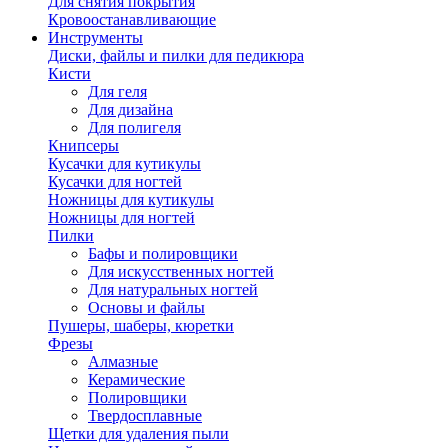
Для снятия покрытия
Кровоостанавливающие
Инструменты
Диски, файлы и пилки для педикюра
Кисти
Для геля
Для дизайна
Для полигеля
Книпсеры
Кусачки для кутикулы
Кусачки для ногтей
Ножницы для кутикулы
Ножницы для ногтей
Пилки
Бафы и полировщики
Для искусственных ногтей
Для натуральных ногтей
Основы и файлы
Пушеры, шаберы, кюретки
Фрезы
Алмазные
Керамические
Полировщики
Твердосплавные
Щетки для удаления пыли