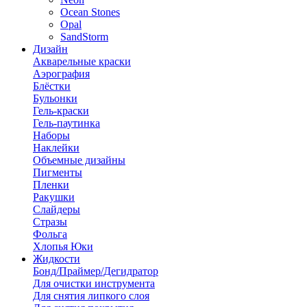
Ocean Stones
Opal
SandStorm
Дизайн
Акварельные краски
Аэрография
Блёстки
Бульонки
Гель-краски
Гель-паутинка
Наборы
Наклейки
Объемные дизайны
Пигменты
Пленки
Ракушки
Слайдеры
Стразы
Фольга
Хлопья Юки
Жидкости
Бонд/Праймер/Дегидратор
Для очистки инструмента
Для снятия липкого слоя