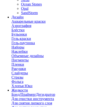
Ocean Stones
Opal
SandStorm
Дизайн
Акварельные краски
Аэрография
Блёстки
Бульонки
Гель-краски
Гель-паутинка
Наборы
Наклейки
Объемные дизайны
Пигменты
Пленки
Ракушки
Слайдеры
Стразы
Фольга
Хлопья Юки
Жидкости
Бонд/Праймер/Дегидратор
Для очистки инструмента
Для снятия липкого слоя