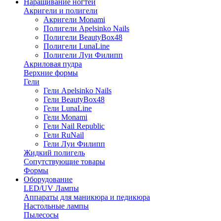
Наращивание ногтей
Акригели и полигели
Акригели Monami
Полигели Apelsinko Nails
Полигели BeautyBox48
Полигели LunaLine
Полигели Луи Филипп
Акриловая пудра
Верхние формы
Гели
Гели Apelsinko Nails
Гели BeautyBox48
Гели LunaLine
Гели Monami
Гели Nail Republic
Гели RuNail
Гели Луи Филипп
Жидкий полигель
Сопутствующие товары
Формы
Оборудование
LED/UV Лампы
Аппараты для маникюра и педикюра
Настольные лампы
Пылесосы