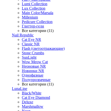
Lumi Collection
Lux Collection
Main Color/Marsala
Millenium
Pedicure Collection
Глиттер-гели
Все категории (11)
Nail Republic
Cat Eye NR
Classic NR
Flash (светоотражающие)
Stone Crumbs
SunLight
Wow Meow Cat
Неоновые NR
Новинки NR
Однофазные
Полупрозрачные
Все категории (11)
LunaLine
Black/White
Cat Eye Diamond
Deluxe
Marshmallow
Neon