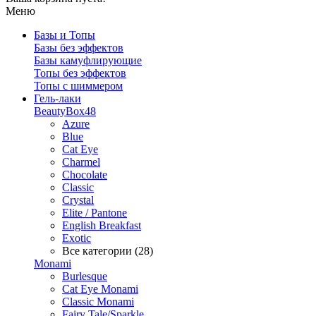
Меню
Базы и Топы
Базы без эффектов
Базы камуфлирующие
Топы без эффектов
Топы с шиммером
Гель-лаки
BeautyBox48
Azure
Blue
Cat Eye
Charmel
Chocolate
Classic
Crystal
Elite / Pantone
English Breakfast
Exotic
Все категории (28)
Monami
Burlesque
Cat Eye Monami
Classic Monami
Fairy Tale/Sparkle