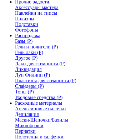
Прочие радости
Аксессуары мастера
Наклейки на типсы
Палитры
Подставки
Фотофоны
Распродажа
Базы (Р)
Гели и полигели (Р)
Гель-лаки (Р)
Другое (Р)
Лаки для стемпинга (Р)
Ликвидация
Луи Филипп (Р)
Пластины для стемпинга (Р)
Слайдеры (Р)
Топы (Р)
Уходовые средства (Р)
Расходные материалы
Апельсиновые палочки
Депиляция
Маски/Шапочки/Бахилы
Микробраши
Перчатки
Полотенца и салфетки