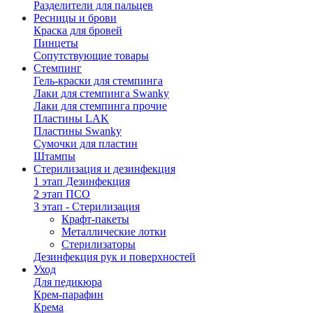
Разделители для пальцев
Ресницы и брови
Краска для бровей
Пинцеты
Сопутствующие товары
Стемпинг
Гель-краски для стемпинга
Лаки для стемпинга Swanky
Лаки для стемпинга прочие
Пластины LAK
Пластины Swanky
Сумочки для пластин
Штампы
Стерилизация и дезинфекция
1 этап Дезинфекция
2 этап ПСО
3 этап - Стерилизация
Крафт-пакеты
Металлические лотки
Стерилизаторы
Дезинфекция рук и поверхностей
Уход
Для педикюра
Крем-парафин
Крема