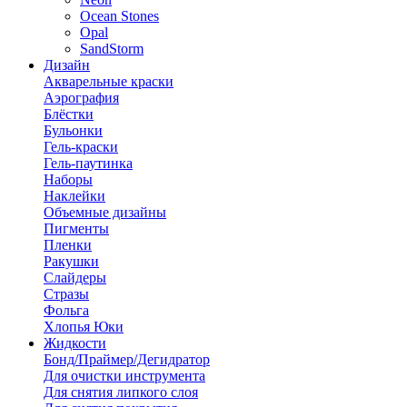
Ocean Stones
Opal
SandStorm
Дизайн
Акварельные краски
Аэрография
Блёстки
Бульонки
Гель-краски
Гель-паутинка
Наборы
Наклейки
Объемные дизайны
Пигменты
Пленки
Ракушки
Слайдеры
Стразы
Фольга
Хлопья Юки
Жидкости
Бонд/Праймер/Дегидратор
Для очистки инструмента
Для снятия липкого слоя