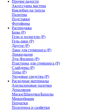
Прочие радости
Аксессуары мастера
Наклейки на типсы
Палитры
Подставки
Фотофоны
Распродажа
Базы (Р)
Гели и полигели (Р)
Гель-лаки (Р)
Другое (Р)
Лаки для стемпинга (Р)
Ликвидация
Луи Филипп (Р)
Пластины для стемпинга (Р)
Слайдеры (Р)
Топы (Р)
Уходовые средства (Р)
Расходные материалы
Апельсиновые палочки
Депиляция
Маски/Шапочки/Бахилы
Микробраши
Перчатки
Полотенца и салфетки