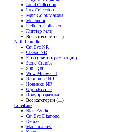
Lumi Collection
Lux Collection
Main Color/Marsala
Millenium
Pedicure Collection
Глиттер-гели
Все категории (11)
Nail Republic
Cat Eye NR
Classic NR
Flash (светоотражающие)
Stone Crumbs
SunLight
Wow Meow Cat
Неоновые NR
Новинки NR
Однофазные
Полупрозрачные
Все категории (11)
LunaLine
Black/White
Cat Eye Diamond
Deluxe
Marshmallow
Neon