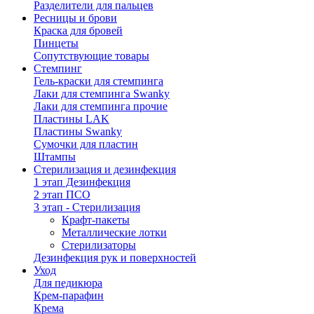
Разделители для пальцев
Ресницы и брови
Краска для бровей
Пинцеты
Сопутствующие товары
Стемпинг
Гель-краски для стемпинга
Лаки для стемпинга Swanky
Лаки для стемпинга прочие
Пластины LAK
Пластины Swanky
Сумочки для пластин
Штампы
Стерилизация и дезинфекция
1 этап Дезинфекция
2 этап ПСО
3 этап - Стерилизация
Крафт-пакеты
Металлические лотки
Стерилизаторы
Дезинфекция рук и поверхностей
Уход
Для педикюра
Крем-парафин
Крема