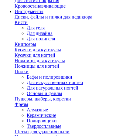
Для снятия покрытия
Кровоостанавливающие
Инструменты
Диски, файлы и пилки для педикюра
Кисти
Для геля
Для дизайна
Для полигеля
Книпсеры
Кусачки для кутикулы
Кусачки для ногтей
Ножницы для кутикулы
Ножницы для ногтей
Пилки
Бафы и полировщики
Для искусственных ногтей
Для натуральных ногтей
Основы и файлы
Пушеры, шаберы, кюретки
Фрезы
Алмазные
Керамические
Полировщики
Твердосплавные
Щетки для удаления пыли