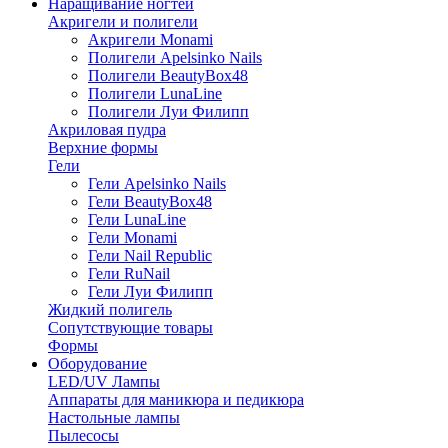
Наращивание ногтей
Акригели и полигели
Акригели Monami
Полигели Apelsinko Nails
Полигели BeautyBox48
Полигели LunaLine
Полигели Луи Филипп
Акриловая пудра
Верхние формы
Гели
Гели Apelsinko Nails
Гели BeautyBox48
Гели LunaLine
Гели Monami
Гели Nail Republic
Гели RuNail
Гели Луи Филипп
Жидкий полигель
Сопутствующие товары
Формы
Оборудование
LED/UV Лампы
Аппараты для маникюра и педикюра
Настольные лампы
Пылесосы