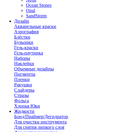
Ocean Stones
Opal
SandStorm
Дизайн
Акварельные краски
Аэрография
Блёстки
Бульонки
Гель-краски
Гель-паутинка
Наборы
Наклейки
Объемные дизайны
Пигменты
Пленки
Ракушки
Слайдеры
Стразы
Фольга
Хлопья Юки
Жидкости
Бонд/Праймер/Дегидратор
Для очистки инструмента
Для снятия липкого слоя