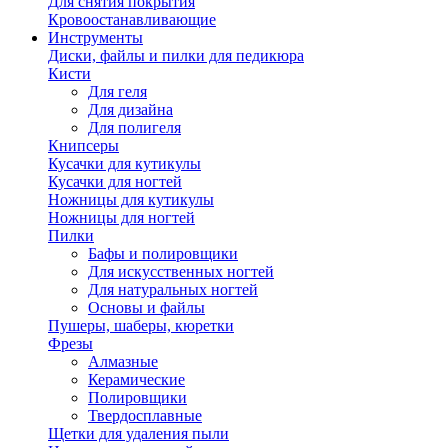
Для снятия покрытия
Кровоостанавливающие
Инструменты
Диски, файлы и пилки для педикюра
Кисти
Для геля
Для дизайна
Для полигеля
Книпсеры
Кусачки для кутикулы
Кусачки для ногтей
Ножницы для кутикулы
Ножницы для ногтей
Пилки
Бафы и полировщики
Для искусственных ногтей
Для натуральных ногтей
Основы и файлы
Пушеры, шаберы, кюретки
Фрезы
Алмазные
Керамические
Полировщики
Твердосплавные
Щетки для удаления пыли