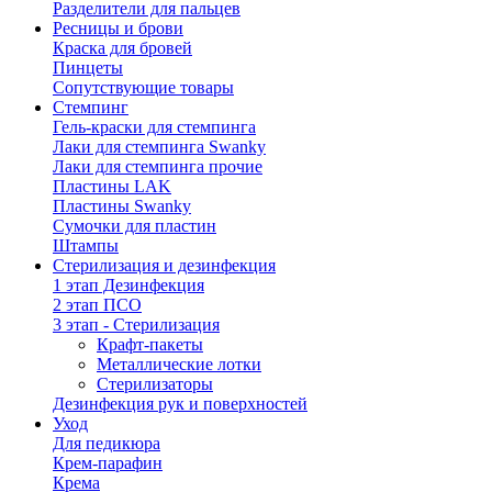
Разделители для пальцев
Ресницы и брови
Краска для бровей
Пинцеты
Сопутствующие товары
Стемпинг
Гель-краски для стемпинга
Лаки для стемпинга Swanky
Лаки для стемпинга прочие
Пластины LAK
Пластины Swanky
Сумочки для пластин
Штампы
Стерилизация и дезинфекция
1 этап Дезинфекция
2 этап ПСО
3 этап - Стерилизация
Крафт-пакеты
Металлические лотки
Стерилизаторы
Дезинфекция рук и поверхностей
Уход
Для педикюра
Крем-парафин
Крема