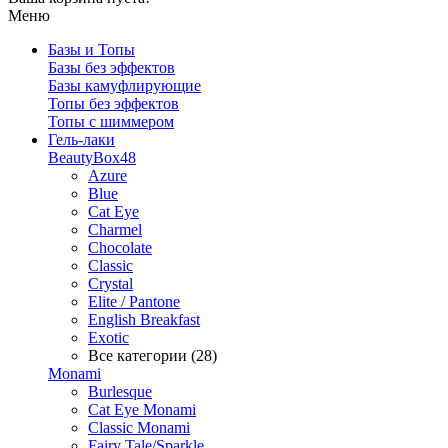
Меню
Базы и Топы
Базы без эффектов
Базы камуфлирующие
Топы без эффектов
Топы с шиммером
Гель-лаки
BeautyBox48
Azure
Blue
Cat Eye
Charmel
Chocolate
Classic
Crystal
Elite / Pantone
English Breakfast
Exotic
Все категории (28)
Monami
Burlesque
Cat Eye Monami
Classic Monami
Fairy Tale/Sparkle