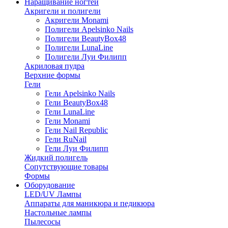
Наращивание ногтей
Акригели и полигели
Акригели Monami
Полигели Apelsinko Nails
Полигели BeautyBox48
Полигели LunaLine
Полигели Луи Филипп
Акриловая пудра
Верхние формы
Гели
Гели Apelsinko Nails
Гели BeautyBox48
Гели LunaLine
Гели Monami
Гели Nail Republic
Гели RuNail
Гели Луи Филипп
Жидкий полигель
Сопутствующие товары
Формы
Оборудование
LED/UV Лампы
Аппараты для маникюра и педикюра
Настольные лампы
Пылесосы