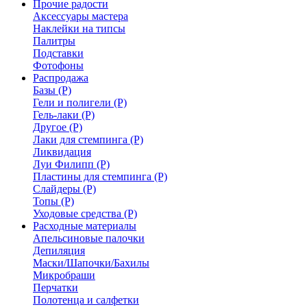
Прочие радости
Аксессуары мастера
Наклейки на типсы
Палитры
Подставки
Фотофоны
Распродажа
Базы (Р)
Гели и полигели (Р)
Гель-лаки (Р)
Другое (Р)
Лаки для стемпинга (Р)
Ликвидация
Луи Филипп (Р)
Пластины для стемпинга (Р)
Слайдеры (Р)
Топы (Р)
Уходовые средства (Р)
Расходные материалы
Апельсиновые палочки
Депиляция
Маски/Шапочки/Бахилы
Микробраши
Перчатки
Полотенца и салфетки