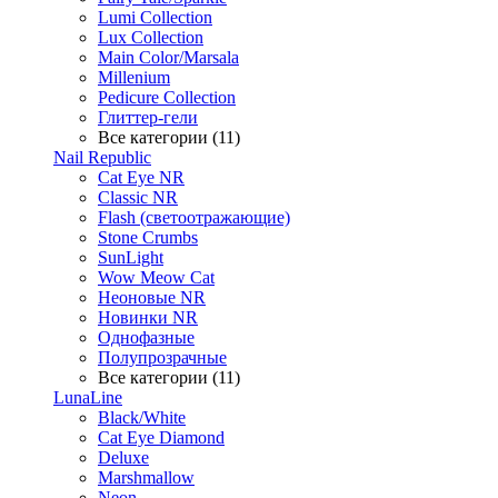
Lumi Collection
Lux Collection
Main Color/Marsala
Millenium
Pedicure Collection
Глиттер-гели
Все категории (11)
Nail Republic
Cat Eye NR
Classic NR
Flash (светоотражающие)
Stone Crumbs
SunLight
Wow Meow Cat
Неоновые NR
Новинки NR
Однофазные
Полупрозрачные
Все категории (11)
LunaLine
Black/White
Cat Eye Diamond
Deluxe
Marshmallow
Neon