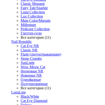
Classic Monami
Fairy Tale/Sparkle
Lumi Collection
Lux Collection
Main Color/Marsala
Millenium
Pedicure Collection
Глиттер-гели
Все категории (11)
Nail Republic
Cat Eye NR
Classic NR
Flash (светоотражающие)
Stone Crumbs
SunLight
Wow Meow Cat
Неоновые NR
Новинки NR
Однофазные
Полупрозрачные
Все категории (11)
LunaLine
Black/White
Cat Eye Diamond
Deluxe