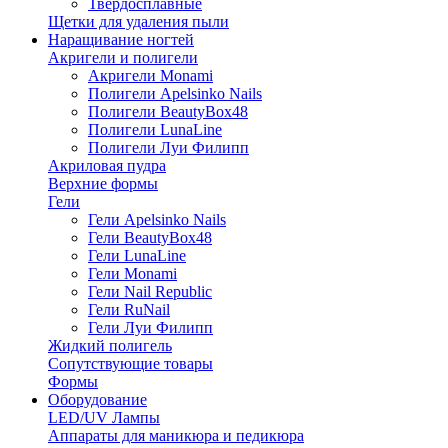
Твердосплавные
Щетки для удаления пыли
Наращивание ногтей
Акригели и полигели
Акригели Monami
Полигели Apelsinko Nails
Полигели BeautyBox48
Полигели LunaLine
Полигели Луи Филипп
Акриловая пудра
Верхние формы
Гели
Гели Apelsinko Nails
Гели BeautyBox48
Гели LunaLine
Гели Monami
Гели Nail Republic
Гели RuNail
Гели Луи Филипп
Жидкий полигель
Сопутствующие товары
Формы
Оборудование
LED/UV Лампы
Аппараты для маникюра и педикюра