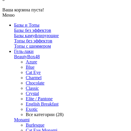
Ваша корзина пуста!
Меню
Базы и Топы
Базы без эффектов
Базы камуфлирующие
Топы без эффектов
Топы с шиммером
Гель-лаки
BeautyBox48
Azure
Blue
Cat Eye
Charmel
Chocolate
Classic
Crystal
Elite / Pantone
English Breakfast
Exotic
Все категории (28)
Monami
Burlesque
Cat Eye Monami