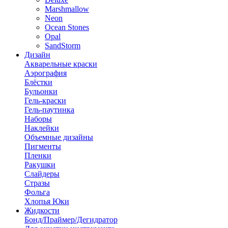
Marshmallow
Neon
Ocean Stones
Opal
SandStorm
Дизайн
Акварельные краски
Аэрография
Блёстки
Бульонки
Гель-краски
Гель-паутинка
Наборы
Наклейки
Объемные дизайны
Пигменты
Пленки
Ракушки
Слайдеры
Стразы
Фольга
Хлопья Юки
Жидкости
Бонд/Праймер/Дегидратор