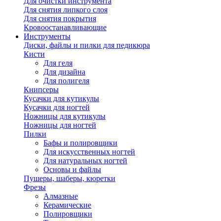
Для очистки инструмента
Для снятия липкого слоя
Для снятия покрытия
Кровоостанавливающие
Инструменты
Диски, файлы и пилки для педикюра
Кисти
Для геля
Для дизайна
Для полигеля
Книпсеры
Кусачки для кутикулы
Кусачки для ногтей
Ножницы для кутикулы
Ножницы для ногтей
Пилки
Бафы и полировщики
Для искусственных ногтей
Для натуральных ногтей
Основы и файлы
Пушеры, шаберы, кюретки
Фрезы
Алмазные
Керамические
Полировщики