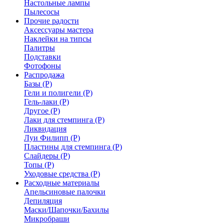
Настольные лампы
Пылесосы
Прочие радости
Аксессуары мастера
Наклейки на типсы
Палитры
Подставки
Фотофоны
Распродажа
Базы (Р)
Гели и полигели (Р)
Гель-лаки (Р)
Другое (Р)
Лаки для стемпинга (Р)
Ликвидация
Луи Филипп (Р)
Пластины для стемпинга (Р)
Слайдеры (Р)
Топы (Р)
Уходовые средства (Р)
Расходные материалы
Апельсиновые палочки
Депиляция
Маски/Шапочки/Бахилы
Микробраши