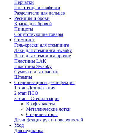
Перчатки
Полотенца и салфетки
Разделители для пальцев
Ресницы и брови
Краска для бровей
Пинцеты
Сопутствующие товары
Стемпинг
Гель-краски для стемпинга
Лаки для стемпинга Swanky
Лаки для стемпинга прочие
Пластины LAK
Пластины Swanky
Сумочки для пластин
Штампы
Стерилизация и дезинфекция
1 этап Дезинфекция
2 этап ПСО
3 этап - Стерилизация
Крафт-пакеты
Металлические лотки
Стерилизаторы
Дезинфекция рук и поверхностей
Уход
Для педикюра