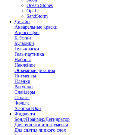
Ocean Stones
Opal
SandStorm
Дизайн
Акварельные краски
Аэрография
Блёстки
Бульонки
Гель-краски
Гель-паутинка
Наборы
Наклейки
Объемные дизайны
Пигменты
Пленки
Ракушки
Слайдеры
Стразы
Фольга
Хлопья Юки
Жидкости
Бонд/Праймер/Дегидратор
Для очистки инструмента
Для снятия липкого слоя