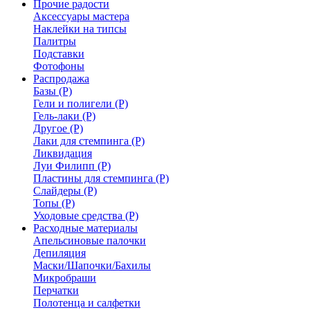
Прочие радости
Аксессуары мастера
Наклейки на типсы
Палитры
Подставки
Фотофоны
Распродажа
Базы (Р)
Гели и полигели (Р)
Гель-лаки (Р)
Другое (Р)
Лаки для стемпинга (Р)
Ликвидация
Луи Филипп (Р)
Пластины для стемпинга (Р)
Слайдеры (Р)
Топы (Р)
Уходовые средства (Р)
Расходные материалы
Апельсиновые палочки
Депиляция
Маски/Шапочки/Бахилы
Микробраши
Перчатки
Полотенца и салфетки