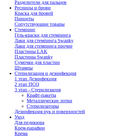
Разделители для пальцев
Ресницы и брови
Краска для бровей
Пинцеты
Сопутствующие товары
Стемпинг
Гель-краски для стемпинга
Лаки для стемпинга Swanky
Лаки для стемпинга прочие
Пластины LAK
Пластины Swanky
Сумочки для пластин
Штампы
Стерилизация и дезинфекция
1 этап Дезинфекция
2 этап ПСО
3 этап - Стерилизация
Крафт-пакеты
Металлические лотки
Стерилизаторы
Дезинфекция рук и поверхностей
Уход
Для педикюра
Крем-парафин
Крема