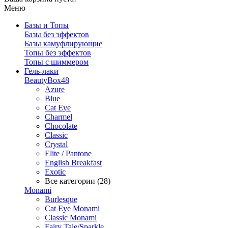
Меню
Базы и Топы
Базы без эффектов
Базы камуфлирующие
Топы без эффектов
Топы с шиммером
Гель-лаки
BeautyBox48
Azure
Blue
Cat Eye
Charmel
Chocolate
Classic
Crystal
Elite / Pantone
English Breakfast
Exotic
Все категории (28)
Monami
Burlesque
Cat Eye Monami
Classic Monami
Fairy Tale/Sparkle