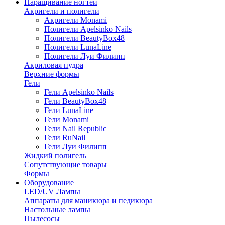
Наращивание ногтей
Акригели и полигели
Акригели Monami
Полигели Apelsinko Nails
Полигели BeautyBox48
Полигели LunaLine
Полигели Луи Филипп
Акриловая пудра
Верхние формы
Гели
Гели Apelsinko Nails
Гели BeautyBox48
Гели LunaLine
Гели Monami
Гели Nail Republic
Гели RuNail
Гели Луи Филипп
Жидкий полигель
Сопутствующие товары
Формы
Оборудование
LED/UV Лампы
Аппараты для маникюра и педикюра
Настольные лампы
Пылесосы