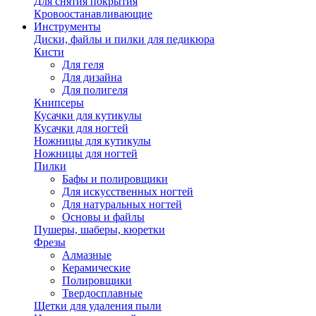
Для снятия покрытия
Кровоостанавливающие
Инструменты
Диски, файлы и пилки для педикюра
Кисти
Для геля
Для дизайна
Для полигеля
Книпсеры
Кусачки для кутикулы
Кусачки для ногтей
Ножницы для кутикулы
Ножницы для ногтей
Пилки
Бафы и полировщики
Для искусственных ногтей
Для натуральных ногтей
Основы и файлы
Пушеры, шаберы, кюретки
Фрезы
Алмазные
Керамические
Полировщики
Твердосплавные
Щетки для удаления пыли