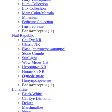
Lumi Collection
Lux Collection
Main Color/Marsala
Millenium
Pedicure Collection
Глиттер-гели
Все категории (11)
Nail Republic
Cat Eye NR
Classic NR
Flash (светоотражающие)
Stone Crumbs
SunLight
Wow Meow Cat
Неоновые NR
Новинки NR
Однофазные
Полупрозрачные
Все категории (11)
LunaLine
Black/White
Cat Eye Diamond
Deluxe
Marshmallow
Neon