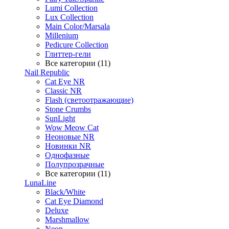
Lumi Collection
Lux Collection
Main Color/Marsala
Millenium
Pedicure Collection
Глиттер-гели
Все категории (11)
Nail Republic
Cat Eye NR
Classic NR
Flash (светоотражающие)
Stone Crumbs
SunLight
Wow Meow Cat
Неоновые NR
Новинки NR
Однофазные
Полупрозрачные
Все категории (11)
LunaLine
Black/White
Cat Eye Diamond
Deluxe
Marshmallow
Neon