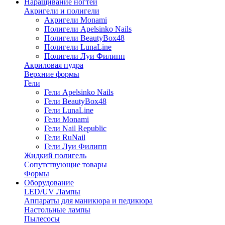
Наращивание ногтей
Акригели и полигели
Акригели Monami
Полигели Apelsinko Nails
Полигели BeautyBox48
Полигели LunaLine
Полигели Луи Филипп
Акриловая пудра
Верхние формы
Гели
Гели Apelsinko Nails
Гели BeautyBox48
Гели LunaLine
Гели Monami
Гели Nail Republic
Гели RuNail
Гели Луи Филипп
Жидкий полигель
Сопутствующие товары
Формы
Оборудование
LED/UV Лампы
Аппараты для маникюра и педикюра
Настольные лампы
Пылесосы