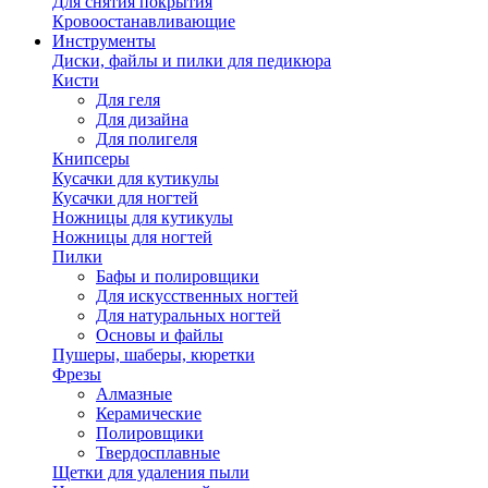
Для снятия покрытия
Кровоостанавливающие
Инструменты
Диски, файлы и пилки для педикюра
Кисти
Для геля
Для дизайна
Для полигеля
Книпсеры
Кусачки для кутикулы
Кусачки для ногтей
Ножницы для кутикулы
Ножницы для ногтей
Пилки
Бафы и полировщики
Для искусственных ногтей
Для натуральных ногтей
Основы и файлы
Пушеры, шаберы, кюретки
Фрезы
Алмазные
Керамические
Полировщики
Твердосплавные
Щетки для удаления пыли