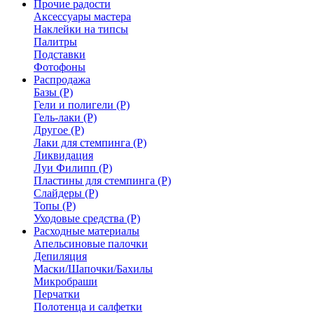
Прочие радости
Аксессуары мастера
Наклейки на типсы
Палитры
Подставки
Фотофоны
Распродажа
Базы (Р)
Гели и полигели (Р)
Гель-лаки (Р)
Другое (Р)
Лаки для стемпинга (Р)
Ликвидация
Луи Филипп (Р)
Пластины для стемпинга (Р)
Слайдеры (Р)
Топы (Р)
Уходовые средства (Р)
Расходные материалы
Апельсиновые палочки
Депиляция
Маски/Шапочки/Бахилы
Микробраши
Перчатки
Полотенца и салфетки