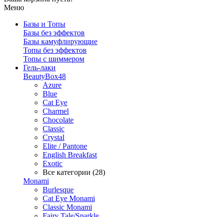
Меню
Базы и Топы
Базы без эффектов
Базы камуфлирующие
Топы без эффектов
Топы с шиммером
Гель-лаки
BeautyBox48
Azure
Blue
Cat Eye
Charmel
Chocolate
Classic
Crystal
Elite / Pantone
English Breakfast
Exotic
Все категории (28)
Monami
Burlesque
Cat Eye Monami
Classic Monami
Fairy Tale/Sparkle