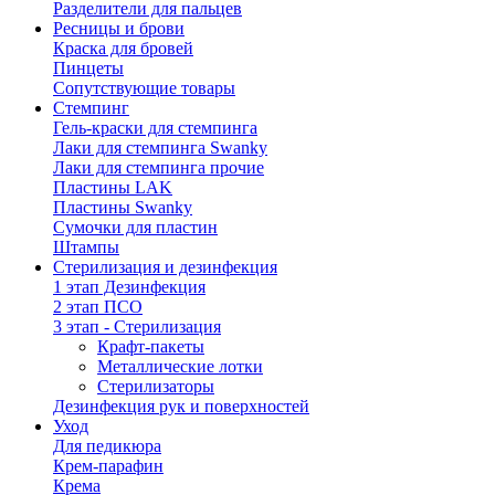
Разделители для пальцев
Ресницы и брови
Краска для бровей
Пинцеты
Сопутствующие товары
Стемпинг
Гель-краски для стемпинга
Лаки для стемпинга Swanky
Лаки для стемпинга прочие
Пластины LAK
Пластины Swanky
Сумочки для пластин
Штампы
Стерилизация и дезинфекция
1 этап Дезинфекция
2 этап ПСО
3 этап - Стерилизация
Крафт-пакеты
Металлические лотки
Стерилизаторы
Дезинфекция рук и поверхностей
Уход
Для педикюра
Крем-парафин
Крема