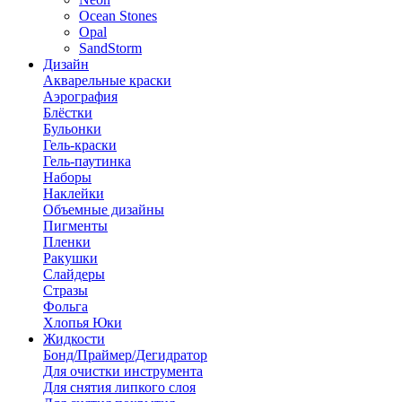
Ocean Stones
Opal
SandStorm
Дизайн
Акварельные краски
Аэрография
Блёстки
Бульонки
Гель-краски
Гель-паутинка
Наборы
Наклейки
Объемные дизайны
Пигменты
Пленки
Ракушки
Слайдеры
Стразы
Фольга
Хлопья Юки
Жидкости
Бонд/Праймер/Дегидратор
Для очистки инструмента
Для снятия липкого слоя