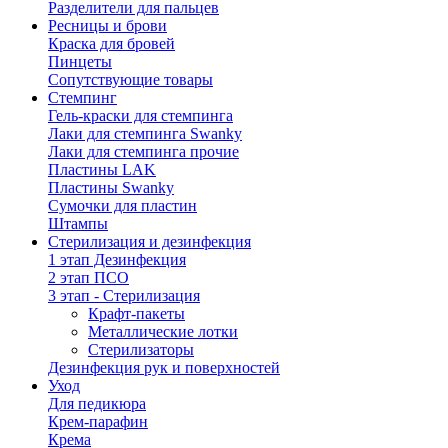
Разделители для пальцев
Ресницы и брови
Краска для бровей
Пинцеты
Сопутствующие товары
Стемпинг
Гель-краски для стемпинга
Лаки для стемпинга Swanky
Лаки для стемпинга прочие
Пластины LAK
Пластины Swanky
Сумочки для пластин
Штампы
Стерилизация и дезинфекция
1 этап Дезинфекция
2 этап ПСО
3 этап - Стерилизация
Крафт-пакеты
Металлические лотки
Стерилизаторы
Дезинфекция рук и поверхностей
Уход
Для педикюра
Крем-парафин
Крема