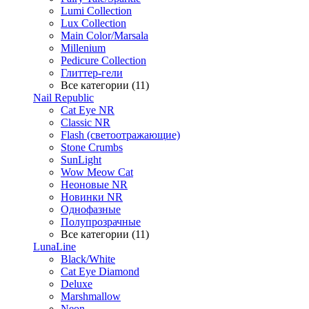
Lumi Collection
Lux Collection
Main Color/Marsala
Millenium
Pedicure Collection
Глиттер-гели
Все категории (11)
Nail Republic
Cat Eye NR
Classic NR
Flash (светоотражающие)
Stone Crumbs
SunLight
Wow Meow Cat
Неоновые NR
Новинки NR
Однофазные
Полупрозрачные
Все категории (11)
LunaLine
Black/White
Cat Eye Diamond
Deluxe
Marshmallow
Neon