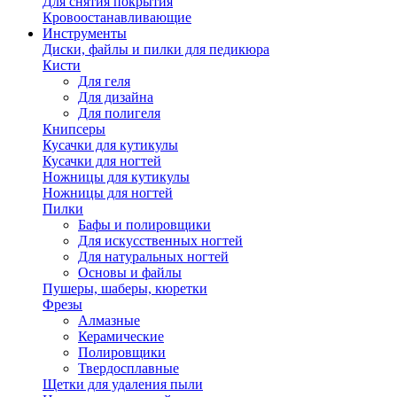
Для снятия покрытия
Кровоостанавливающие
Инструменты
Диски, файлы и пилки для педикюра
Кисти
Для геля
Для дизайна
Для полигеля
Книпсеры
Кусачки для кутикулы
Кусачки для ногтей
Ножницы для кутикулы
Ножницы для ногтей
Пилки
Бафы и полировщики
Для искусственных ногтей
Для натуральных ногтей
Основы и файлы
Пушеры, шаберы, кюретки
Фрезы
Алмазные
Керамические
Полировщики
Твердосплавные
Щетки для удаления пыли