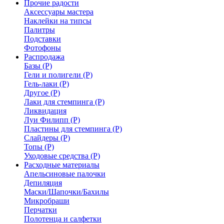
Прочие радости
Аксессуары мастера
Наклейки на типсы
Палитры
Подставки
Фотофоны
Распродажа
Базы (Р)
Гели и полигели (Р)
Гель-лаки (Р)
Другое (Р)
Лаки для стемпинга (Р)
Ликвидация
Луи Филипп (Р)
Пластины для стемпинга (Р)
Слайдеры (Р)
Топы (Р)
Уходовые средства (Р)
Расходные материалы
Апельсиновые палочки
Депиляция
Маски/Шапочки/Бахилы
Микробраши
Перчатки
Полотенца и салфетки