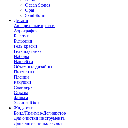
Ocean Stones
Opal
SandStorm
Дизайн
Акварельные краски
Аэрография
Блёстки
Бульонки
Гель-краски
Гель-паутинка
Наборы
Наклейки
Объемные дизайны
Пигменты
Пленки
Ракушки
Слайдеры
Стразы
Фольга
Хлопья Юки
Жидкости
Бонд/Праймер/Дегидратор
Для очистки инструмента
Для снятия липкого слоя