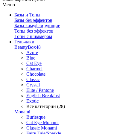
Меню
Базы и Топы
Базы без эффектов
Базы камуфлирующие
Топы без эффектов
Топы с шиммером
Гель-лаки
BeautyBox48
Azure
Blue
Cat Eye
Charmel
Chocolate
Classic
Crystal
Elite / Pantone
English Breakfast
Exotic
Все категории (28)
Monami
Burlesque
Cat Eye Monami
Classic Monami
Fairy Tale/Sparkle