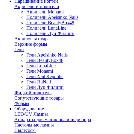
Наращивание ногтей
Акригели и полигели
Акригели Monami
Полигели Apelsinko Nails
Полигели BeautyBox48
Полигели LunaLine
Полигели Луи Филипп
Акриловая пудра
Верхние формы
Гели
Гели Apelsinko Nails
Гели BeautyBox48
Гели LunaLine
Гели Monami
Гели Nail Republic
Гели RuNail
Гели Луи Филипп
Жидкий полигель
Сопутствующие товары
Формы
Оборудование
LED/UV Лампы
Аппараты для маникюра и педикюра
Настольные лампы
Пылесосы