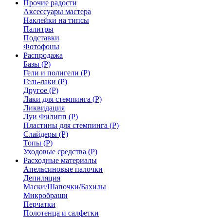
Прочие радости
Аксессуары мастера
Наклейки на типсы
Палитры
Подставки
Фотофоны
Распродажа
Базы (Р)
Гели и полигели (Р)
Гель-лаки (Р)
Другое (Р)
Лаки для стемпинга (Р)
Ликвидация
Луи Филипп (Р)
Пластины для стемпинга (Р)
Слайдеры (Р)
Топы (Р)
Уходовые средства (Р)
Расходные материалы
Апельсиновые палочки
Депиляция
Маски/Шапочки/Бахилы
Микробраши
Перчатки
Полотенца и салфетки