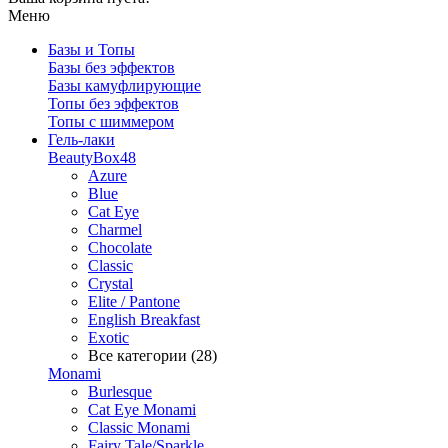
Меню
Базы и Топы
Базы без эффектов
Базы камуфлирующие
Топы без эффектов
Топы с шиммером
Гель-лаки
BeautyBox48
Azure
Blue
Cat Eye
Charmel
Chocolate
Classic
Crystal
Elite / Pantone
English Breakfast
Exotic
Все категории (28)
Monami
Burlesque
Cat Eye Monami
Classic Monami
Fairy Tale/Sparkle