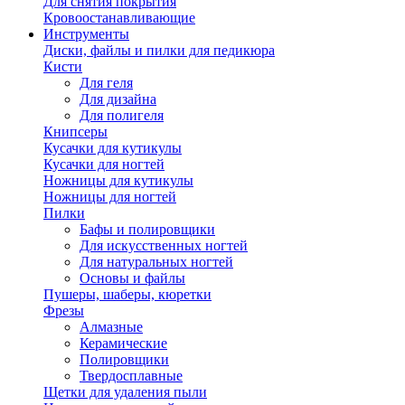
Для снятия покрытия
Кровоостанавливающие
Инструменты
Диски, файлы и пилки для педикюра
Кисти
Для геля
Для дизайна
Для полигеля
Книпсеры
Кусачки для кутикулы
Кусачки для ногтей
Ножницы для кутикулы
Ножницы для ногтей
Пилки
Бафы и полировщики
Для искусственных ногтей
Для натуральных ногтей
Основы и файлы
Пушеры, шаберы, кюретки
Фрезы
Алмазные
Керамические
Полировщики
Твердосплавные
Щетки для удаления пыли