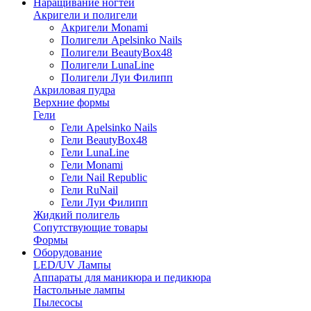
Наращивание ногтей
Акригели и полигели
Акригели Monami
Полигели Apelsinko Nails
Полигели BeautyBox48
Полигели LunaLine
Полигели Луи Филипп
Акриловая пудра
Верхние формы
Гели
Гели Apelsinko Nails
Гели BeautyBox48
Гели LunaLine
Гели Monami
Гели Nail Republic
Гели RuNail
Гели Луи Филипп
Жидкий полигель
Сопутствующие товары
Формы
Оборудование
LED/UV Лампы
Аппараты для маникюра и педикюра
Настольные лампы
Пылесосы