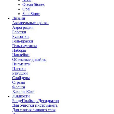
Ocean Stones
Opal
SandStorm
Дизайн
Акварельные краски
Аэрография
Блёстки
Бульонки
Гель-краски
Гель-паутинка
Наборы
Наклейки
Объемные дизайны
Пигменты
Пленки
Ракушки
Слайдеры
Стразы
Фольга
Хлопья Юки
Жидкости
Бонд/Праймер/Дегидратор
Для очистки инструмента
Для снятия липкого слоя