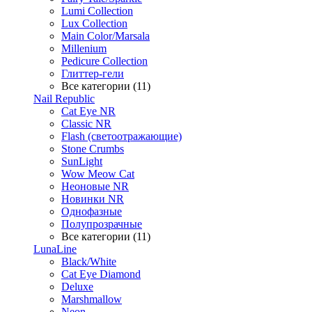
Lumi Collection
Lux Collection
Main Color/Marsala
Millenium
Pedicure Collection
Глиттер-гели
Все категории (11)
Nail Republic
Cat Eye NR
Classic NR
Flash (светоотражающие)
Stone Crumbs
SunLight
Wow Meow Cat
Неоновые NR
Новинки NR
Однофазные
Полупрозрачные
Все категории (11)
LunaLine
Black/White
Cat Eye Diamond
Deluxe
Marshmallow
Neon