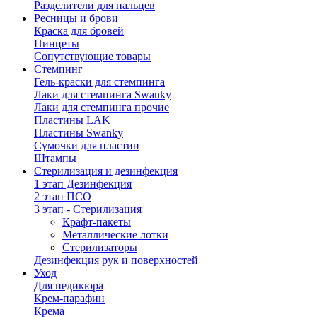
Разделители для пальцев
Ресницы и брови
Краска для бровей
Пинцеты
Сопутствующие товары
Стемпинг
Гель-краски для стемпинга
Лаки для стемпинга Swanky
Лаки для стемпинга прочие
Пластины LAK
Пластины Swanky
Сумочки для пластин
Штампы
Стерилизация и дезинфекция
1 этап Дезинфекция
2 этап ПСО
3 этап - Стерилизация
Крафт-пакеты
Металлические лотки
Стерилизаторы
Дезинфекция рук и поверхностей
Уход
Для педикюра
Крем-парафин
Крема