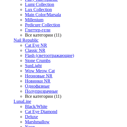
Lumi Collection
Lux Collection
Main Color/Marsala
Millenium
Pedicure Collection
Глиттер-гели
Все категории (11)
Nail Republic
Cat Eye NR
Classic NR
Flash (светоотражающие)
Stone Crumbs
SunLight
Wow Meow Cat
Неоновые NR
Новинки NR
Однофазные
Полупрозрачные
Все категории (11)
LunaLine
Black/White
Cat Eye Diamond
Deluxe
Marshmallow
Neon