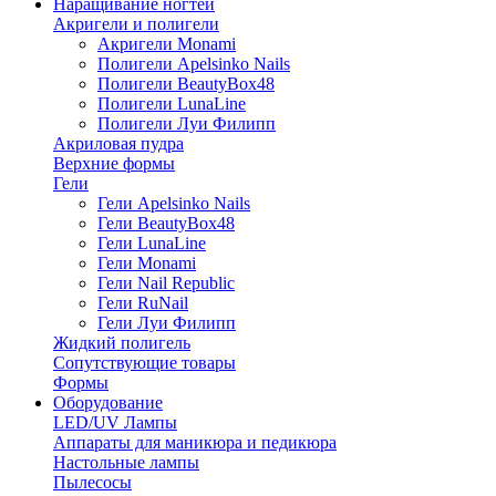
Наращивание ногтей
Акригели и полигели
Акригели Monami
Полигели Apelsinko Nails
Полигели BeautyBox48
Полигели LunaLine
Полигели Луи Филипп
Акриловая пудра
Верхние формы
Гели
Гели Apelsinko Nails
Гели BeautyBox48
Гели LunaLine
Гели Monami
Гели Nail Republic
Гели RuNail
Гели Луи Филипп
Жидкий полигель
Сопутствующие товары
Формы
Оборудование
LED/UV Лампы
Аппараты для маникюра и педикюра
Настольные лампы
Пылесосы