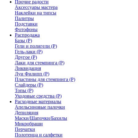
Прочие радости
Аксессуары мастера
Наклейки на типсы
Палитры
Подставки
Фотофоны
Распродажа
Базы (Р)
Гели и полигели (Р)
Гель-лаки (Р)
Другое (Р)
Лаки для стемпинга (Р)
Ликвидация
Луи Филипп (Р)
Пластины для стемпинга (Р)
Слайдеры (Р)
Топы (Р)
Уходовые средства (Р)
Расходные материалы
Апельсиновые палочки
Депиляция
Маски/Шапочки/Бахилы
Микробраши
Перчатки
Полотенца и салфетки