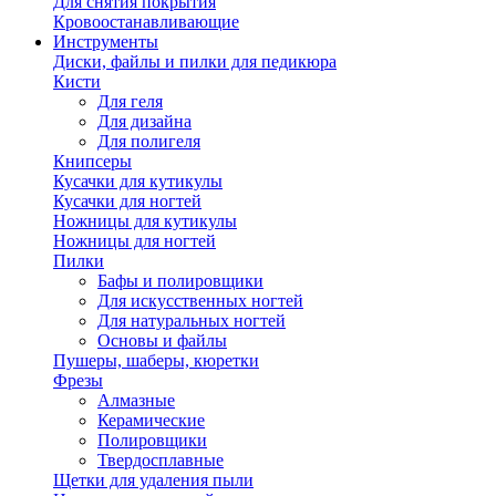
Для снятия покрытия
Кровоостанавливающие
Инструменты
Диски, файлы и пилки для педикюра
Кисти
Для геля
Для дизайна
Для полигеля
Книпсеры
Кусачки для кутикулы
Кусачки для ногтей
Ножницы для кутикулы
Ножницы для ногтей
Пилки
Бафы и полировщики
Для искусственных ногтей
Для натуральных ногтей
Основы и файлы
Пушеры, шаберы, кюретки
Фрезы
Алмазные
Керамические
Полировщики
Твердосплавные
Щетки для удаления пыли