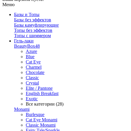
Меню
Базы и Топы
Базы без эффектов
Базы камуфлирующие
Топы без эффектов
Топы с шиммером
Гель-лаки
BeautyBox48
Azure
Blue
Cat Eye
Charmel
Chocolate
Classic
Crystal
Elite / Pantone
English Breakfast
Exotic
Все категории (28)
Monami
Burlesque
Cat Eye Monami
Classic Monami
Fairy Tale/Sparkle