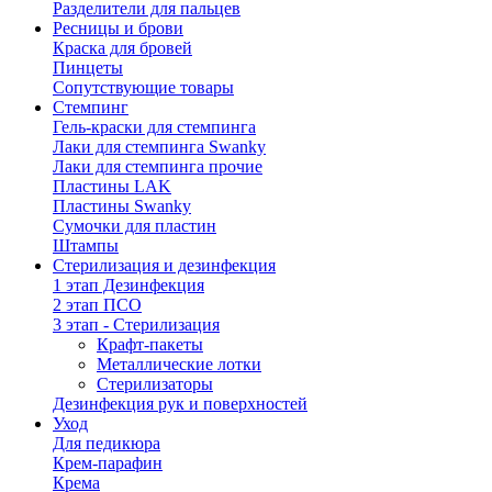
Разделители для пальцев
Ресницы и брови
Краска для бровей
Пинцеты
Сопутствующие товары
Стемпинг
Гель-краски для стемпинга
Лаки для стемпинга Swanky
Лаки для стемпинга прочие
Пластины LAK
Пластины Swanky
Сумочки для пластин
Штампы
Стерилизация и дезинфекция
1 этап Дезинфекция
2 этап ПСО
3 этап - Стерилизация
Крафт-пакеты
Металлические лотки
Стерилизаторы
Дезинфекция рук и поверхностей
Уход
Для педикюра
Крем-парафин
Крема