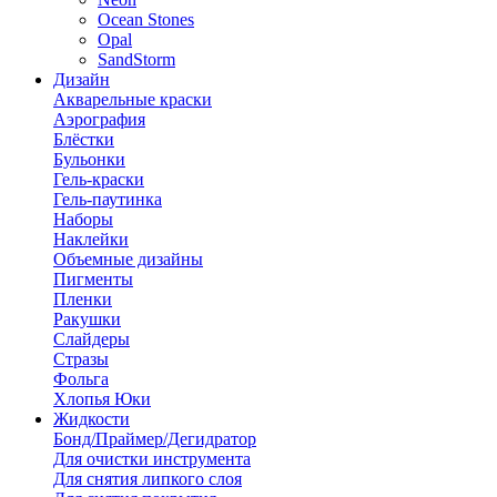
Ocean Stones
Opal
SandStorm
Дизайн
Акварельные краски
Аэрография
Блёстки
Бульонки
Гель-краски
Гель-паутинка
Наборы
Наклейки
Объемные дизайны
Пигменты
Пленки
Ракушки
Слайдеры
Стразы
Фольга
Хлопья Юки
Жидкости
Бонд/Праймер/Дегидратор
Для очистки инструмента
Для снятия липкого слоя