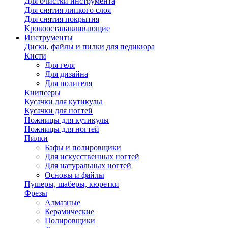
Для очистки инструмента
Для снятия липкого слоя
Для снятия покрытия
Кровоостанавливающие
Инструменты
Диски, файлы и пилки для педикюра
Кисти
Для геля
Для дизайна
Для полигеля
Книпсеры
Кусачки для кутикулы
Кусачки для ногтей
Ножницы для кутикулы
Ножницы для ногтей
Пилки
Бафы и полировщики
Для искусственных ногтей
Для натуральных ногтей
Основы и файлы
Пушеры, шаберы, кюретки
Фрезы
Алмазные
Керамические
Полировщики