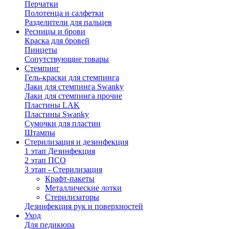
Перчатки
Полотенца и салфетки
Разделители для пальцев
Ресницы и брови
Краска для бровей
Пинцеты
Сопутствующие товары
Стемпинг
Гель-краски для стемпинга
Лаки для стемпинга Swanky
Лаки для стемпинга прочие
Пластины LAK
Пластины Swanky
Сумочки для пластин
Штампы
Стерилизация и дезинфекция
1 этап Дезинфекция
2 этап ПСО
3 этап - Стерилизация
Крафт-пакеты
Металлические лотки
Стерилизаторы
Дезинфекция рук и поверхностей
Уход
Для педикюра