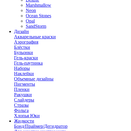
Marshmallow
Neon
Ocean Stones
Opal
SandStorm
Дизайн
Акварельные краски
Аэрография
Блёстки
Бульонки
Гель-краски
Гель-паутинка
Наборы
Наклейки
Объемные дизайны
Пигменты
Пленки
Ракушки
Слайдеры
Стразы
Фольга
Хлопья Юки
Жидкости
Бонд/Праймер/Дегидратор