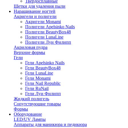
Твердосплавные
Щетки для удаления пыли
Наращивание ногтей
Акригели и полигели
Акригели Monami
Полигели Apelsinko Nails
Полигели BeautyBox48
Полигели LunaLine
Полигели Луи Филипп
Акриловая пудра
Верхние формы
Гели
Гели Apelsinko Nails
Гели BeautyBox48
Гели LunaLine
Гели Monami
Гели Nail Republic
Гели RuNail
Гели Луи Филипп
Жидкий полигель
Сопутствующие товары
Формы
Оборудование
LED/UV Лампы
Аппараты для маникюра и педикюра