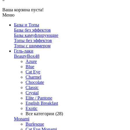
Ваша корзина пуста!
Меню
Базы и Топы
Базы без эффектов
Базы камуфлирующие
Топы без эффектов
Топы с шиммером
Гель-лаки
BeautyBox48
Azure
Blue
Cat Eye
Charmel
Chocolate
Classic
Crystal
Elite / Pantone
English Breakfast
Exotic
Все категории (28)
Monami
Burlesque
Cat Eye Monami