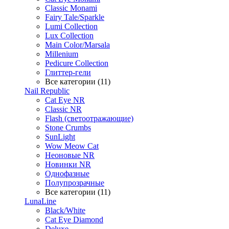
Classic Monami
Fairy Tale/Sparkle
Lumi Collection
Lux Collection
Main Color/Marsala
Millenium
Pedicure Collection
Глиттер-гели
Все категории (11)
Nail Republic
Cat Eye NR
Classic NR
Flash (светоотражающие)
Stone Crumbs
SunLight
Wow Meow Cat
Неоновые NR
Новинки NR
Однофазные
Полупрозрачные
Все категории (11)
LunaLine
Black/White
Cat Eye Diamond
Deluxe