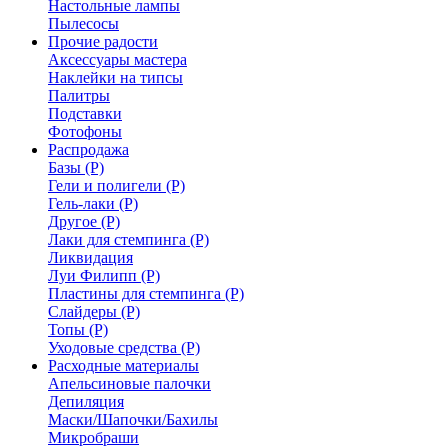
Настольные лампы
Пылесосы
Прочие радости
Аксессуары мастера
Наклейки на типсы
Палитры
Подставки
Фотофоны
Распродажа
Базы (Р)
Гели и полигели (Р)
Гель-лаки (Р)
Другое (Р)
Лаки для стемпинга (Р)
Ликвидация
Луи Филипп (Р)
Пластины для стемпинга (Р)
Слайдеры (Р)
Топы (Р)
Уходовые средства (Р)
Расходные материалы
Апельсиновые палочки
Депиляция
Маски/Шапочки/Бахилы
Микробраши