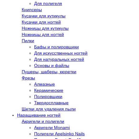
Для полигеля
Книпсеры
Кусачки для кутикулы
Кусачки для ногтей
Ножницы для кутикулы
Ножницы для ногтей
Пилки
Бафы и полировщики
Для искусственных ногтей
Для натуральных ногтей
Основы и файлы
Пушеры, шаберы, кюретки
Фрезы
Алмазные
Керамические
Полировщики
Твердосплавные
Щетки для удаления пыли
Наращивание ногтей
Акригели и полигели
Акригели Monami
Полигели Apelsinko Nails