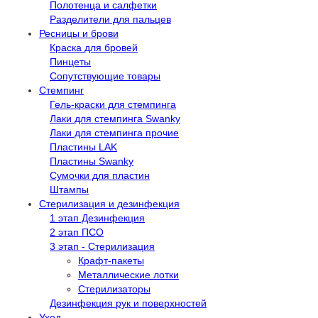
Полотенца и салфетки
Разделители для пальцев
Ресницы и брови
Краска для бровей
Пинцеты
Сопутствующие товары
Стемпинг
Гель-краски для стемпинга
Лаки для стемпинга Swanky
Лаки для стемпинга прочие
Пластины LAK
Пластины Swanky
Сумочки для пластин
Штампы
Стерилизация и дезинфекция
1 этап Дезинфекция
2 этап ПСО
3 этап - Стерилизация
Крафт-пакеты
Металлические лотки
Стерилизаторы
Дезинфекция рук и поверхностей
Уход