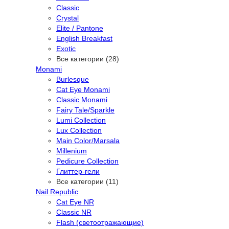
Classic
Crystal
Elite / Pantone
English Breakfast
Exotic
Все категории (28)
Monami
Burlesque
Cat Eye Monami
Classic Monami
Fairy Tale/Sparkle
Lumi Collection
Lux Collection
Main Color/Marsala
Millenium
Pedicure Collection
Глиттер-гели
Все категории (11)
Nail Republic
Cat Eye NR
Classic NR
Flash (светоотражающие)