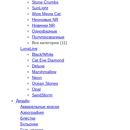
Stone Crumbs
SunLight
Wow Meow Cat
Неоновые NR
Новинки NR
Однофазные
Полупрозрачные
Все категории (11)
LunaLine
Black/White
Cat Eye Diamond
Deluxe
Marshmallow
Neon
Ocean Stones
Opal
SandStorm
Дизайн
Акварельные краски
Аэрография
Блёстки
Бульонки
Гель-краски