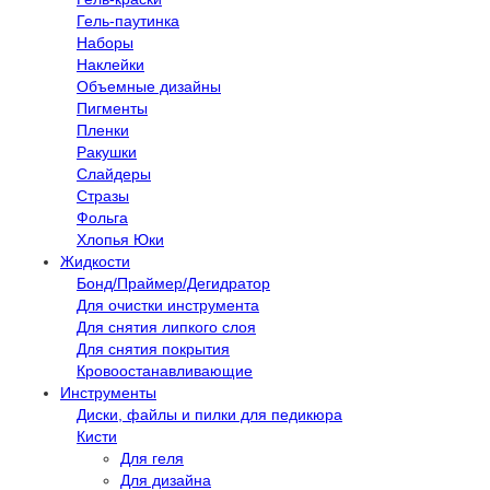
Гель-паутинка
Наборы
Наклейки
Объемные дизайны
Пигменты
Пленки
Ракушки
Слайдеры
Стразы
Фольга
Хлопья Юки
Жидкости
Бонд/Праймер/Дегидратор
Для очистки инструмента
Для снятия липкого слоя
Для снятия покрытия
Кровоостанавливающие
Инструменты
Диски, файлы и пилки для педикюра
Кисти
Для геля
Для дизайна