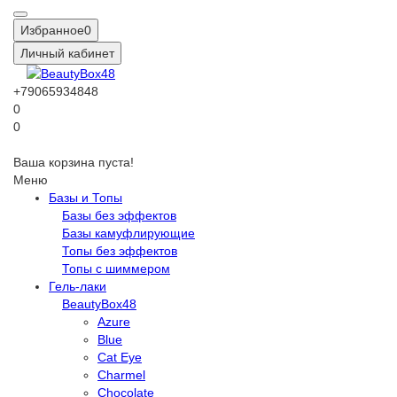
Избранное
0
Личный кабинет
+79065934848
0
0
Ваша корзина пуста!
Меню
Базы и Топы
Базы без эффектов
Базы камуфлирующие
Топы без эффектов
Топы с шиммером
Гель-лаки
BeautyBox48
Azure
Blue
Cat Eye
Charmel
Chocolate