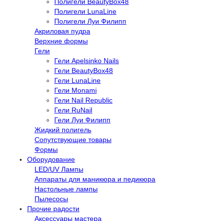
Полигели BeautyBox48
Полигели LunaLine
Полигели Луи Филипп
Акриловая пудра
Верхние формы
Гели
Гели Apelsinko Nails
Гели BeautyBox48
Гели LunaLine
Гели Monami
Гели Nail Republic
Гели RuNail
Гели Луи Филипп
Жидкий полигель
Сопутствующие товары
Формы
Оборудование
LED/UV Лампы
Аппараты для маникюра и педикюра
Настольные лампы
Пылесосы
Прочие радости
Аксессуары мастера