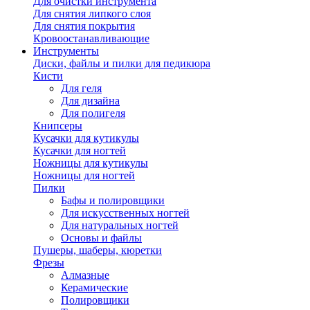
Для очистки инструмента
Для снятия липкого слоя
Для снятия покрытия
Кровоостанавливающие
Инструменты
Диски, файлы и пилки для педикюра
Кисти
Для геля
Для дизайна
Для полигеля
Книпсеры
Кусачки для кутикулы
Кусачки для ногтей
Ножницы для кутикулы
Ножницы для ногтей
Пилки
Бафы и полировщики
Для искусственных ногтей
Для натуральных ногтей
Основы и файлы
Пушеры, шаберы, кюретки
Фрезы
Алмазные
Керамические
Полировщики