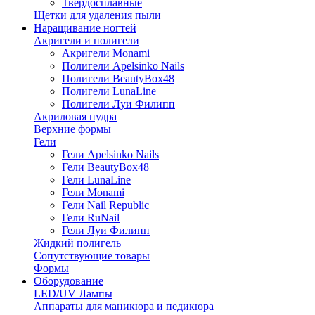
Твердосплавные
Щетки для удаления пыли
Наращивание ногтей
Акригели и полигели
Акригели Monami
Полигели Apelsinko Nails
Полигели BeautyBox48
Полигели LunaLine
Полигели Луи Филипп
Акриловая пудра
Верхние формы
Гели
Гели Apelsinko Nails
Гели BeautyBox48
Гели LunaLine
Гели Monami
Гели Nail Republic
Гели RuNail
Гели Луи Филипп
Жидкий полигель
Сопутствующие товары
Формы
Оборудование
LED/UV Лампы
Аппараты для маникюра и педикюра