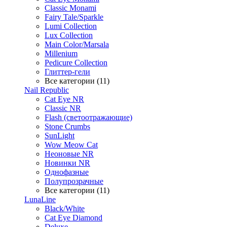
Classic Monami
Fairy Tale/Sparkle
Lumi Collection
Lux Collection
Main Color/Marsala
Millenium
Pedicure Collection
Глиттер-гели
Все категории (11)
Nail Republic
Cat Eye NR
Classic NR
Flash (светоотражающие)
Stone Crumbs
SunLight
Wow Meow Cat
Неоновые NR
Новинки NR
Однофазные
Полупрозрачные
Все категории (11)
LunaLine
Black/White
Cat Eye Diamond
Deluxe