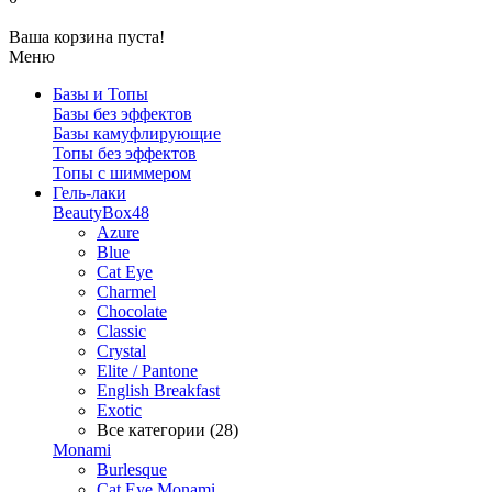
Ваша корзина пуста!
Меню
Базы и Топы
Базы без эффектов
Базы камуфлирующие
Топы без эффектов
Топы с шиммером
Гель-лаки
BeautyBox48
Azure
Blue
Cat Eye
Charmel
Chocolate
Classic
Crystal
Elite / Pantone
English Breakfast
Exotic
Все категории (28)
Monami
Burlesque
Cat Eye Monami