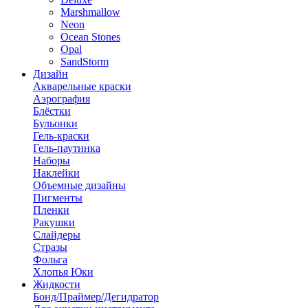
Marshmallow
Neon
Ocean Stones
Opal
SandStorm
Дизайн
Акварельные краски
Аэрография
Блёстки
Бульонки
Гель-краски
Гель-паутинка
Наборы
Наклейки
Объемные дизайны
Пигменты
Пленки
Ракушки
Слайдеры
Стразы
Фольга
Хлопья Юки
Жидкости
Бонд/Праймер/Дегидратор