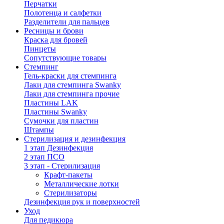
Перчатки
Полотенца и салфетки
Разделители для пальцев
Ресницы и брови
Краска для бровей
Пинцеты
Сопутствующие товары
Стемпинг
Гель-краски для стемпинга
Лаки для стемпинга Swanky
Лаки для стемпинга прочие
Пластины LAK
Пластины Swanky
Сумочки для пластин
Штампы
Стерилизация и дезинфекция
1 этап Дезинфекция
2 этап ПСО
3 этап - Стерилизация
Крафт-пакеты
Металлические лотки
Стерилизаторы
Дезинфекция рук и поверхностей
Уход
Для педикюра