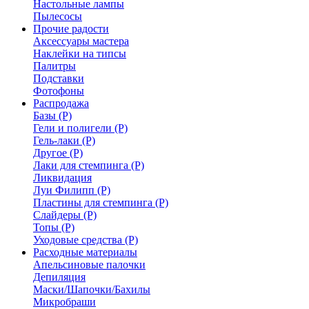
Настольные лампы
Пылесосы
Прочие радости
Аксессуары мастера
Наклейки на типсы
Палитры
Подставки
Фотофоны
Распродажа
Базы (Р)
Гели и полигели (Р)
Гель-лаки (Р)
Другое (Р)
Лаки для стемпинга (Р)
Ликвидация
Луи Филипп (Р)
Пластины для стемпинга (Р)
Слайдеры (Р)
Топы (Р)
Уходовые средства (Р)
Расходные материалы
Апельсиновые палочки
Депиляция
Маски/Шапочки/Бахилы
Микробраши