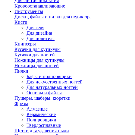
Для снятия покрытия
Кровоостанавливающие
Инструменты
Диски, файлы и пилки для педикюра
Кисти
Для геля
Для дизайна
Для полигеля
Книпсеры
Кусачки для кутикулы
Кусачки для ногтей
Ножницы для кутикулы
Ножницы для ногтей
Пилки
Бафы и полировщики
Для искусственных ногтей
Для натуральных ногтей
Основы и файлы
Пушеры, шаберы, кюретки
Фрезы
Алмазные
Керамические
Полировщики
Твердосплавные
Щетки для удаления пыли