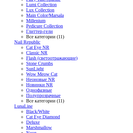
Lumi Collection
Lux Collection
Main Color/Marsala
Millenium
Pedicure Collection
Глиттер-гели
Все категории (11)
Nail Republic
Cat Eye NR
Classic NR
Flash (светоотражающие)
Stone Crumbs
SunLight
Wow Meow Cat
Неоновые NR
Новинки NR
Однофазные
Полупрозрачные
Все категории (11)
LunaLine
Black/White
Cat Eye Diamond
Deluxe
Marshmallow
Neon