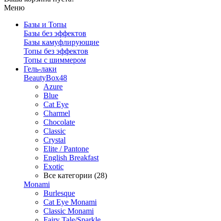
Меню
Базы и Топы
Базы без эффектов
Базы камуфлирующие
Топы без эффектов
Топы с шиммером
Гель-лаки
BeautyBox48
Azure
Blue
Cat Eye
Charmel
Chocolate
Classic
Crystal
Elite / Pantone
English Breakfast
Exotic
Все категории (28)
Monami
Burlesque
Cat Eye Monami
Classic Monami
Fairy Tale/Sparkle