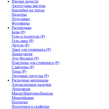
Прочие радости
Аксессуары мастера
Наклейки на типсы
Палитры
Подставки
Фотофоны
Распродажа
Базы (Р)
Гели и полигели (Р)
Гель-лаки (Р)
Другое (Р)
Лаки для стемпинга (Р)
Ликвидация
Луи Филипп (Р)
Пластины для стемпинга (Р)
Слайдеры (Р)
Топы (Р)
Уходовые средства (Р)
Расходные материалы
Апельсиновые палочки
Депиляция
Маски/Шапочки/Бахилы
Микробраши
Перчатки
Полотенца и салфетки