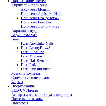
Наращивание ногтей
Акригели и полигели
Акригели Monami
Полигели Apelsinko Nails
Полигели BeautyBox48
Полигели LunaLine
Полигели Луи Филипп
Акриловая пудра
Верхние формы
Гели
Гели Apelsinko Nails
Гели BeautyBox48
Гели LunaLine
Гели Monami
Гели Nail Republic
Гели RuNail
Гели Луи Филипп
Жидкий полигель
Сопутствующие товары
Формы
Оборудование
LED/UV Лампы
Аппараты для маникюра и педикюра
Настольные лампы
Пылесосы