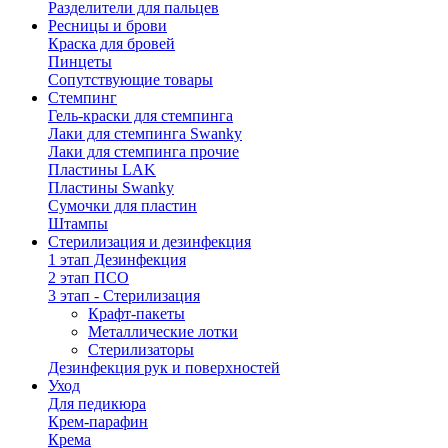
Разделители для пальцев
Ресницы и брови
Краска для бровей
Пинцеты
Сопутствующие товары
Стемпинг
Гель-краски для стемпинга
Лаки для стемпинга Swanky
Лаки для стемпинга прочие
Пластины LAK
Пластины Swanky
Сумочки для пластин
Штампы
Стерилизация и дезинфекция
1 этап Дезинфекция
2 этап ПСО
3 этап - Стерилизация
Крафт-пакеты
Металлические лотки
Стерилизаторы
Дезинфекция рук и поверхностей
Уход
Для педикюра
Крем-парафин
Крема