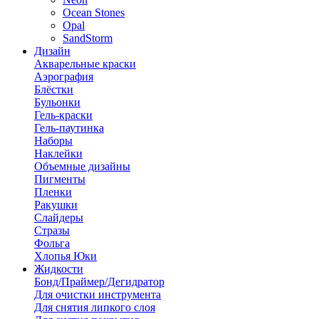
Ocean Stones
Opal
SandStorm
Дизайн
Акварельные краски
Аэрография
Блёстки
Бульонки
Гель-краски
Гель-паутинка
Наборы
Наклейки
Объемные дизайны
Пигменты
Пленки
Ракушки
Слайдеры
Стразы
Фольга
Хлопья Юки
Жидкости
Бонд/Праймер/Дегидратор
Для очистки инструмента
Для снятия липкого слоя