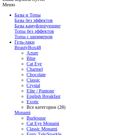
Меню
Базы и Топы
Базы без эффектов
Базы камуфлирующие
Топы без эффектов
Топы с шиммером
Гель-лаки
BeautyBox48
Azure
Blue
Cat Eye
Charmel
Chocolate
Classic
Crystal
Elite / Pantone
English Breakfast
Exotic
Все категории (28)
Monami
Burlesque
Cat Eye Monami
Classic Monami
Fairy Tale/Sparkle