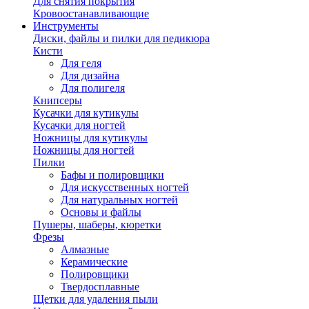
Для снятия покрытия
Кровоостанавливающие
Инструменты
Диски, файлы и пилки для педикюра
Кисти
Для геля
Для дизайна
Для полигеля
Книпсеры
Кусачки для кутикулы
Кусачки для ногтей
Ножницы для кутикулы
Ножницы для ногтей
Пилки
Бафы и полировщики
Для искусственных ногтей
Для натуральных ногтей
Основы и файлы
Пушеры, шаберы, кюретки
Фрезы
Алмазные
Керамические
Полировщики
Твердосплавные
Щетки для удаления пыли