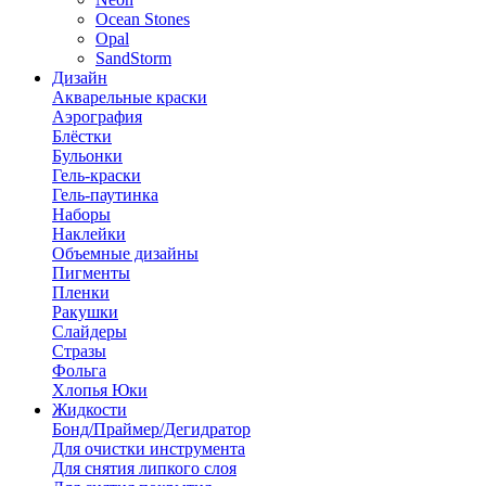
Ocean Stones
Opal
SandStorm
Дизайн
Акварельные краски
Аэрография
Блёстки
Бульонки
Гель-краски
Гель-паутинка
Наборы
Наклейки
Объемные дизайны
Пигменты
Пленки
Ракушки
Слайдеры
Стразы
Фольга
Хлопья Юки
Жидкости
Бонд/Праймер/Дегидратор
Для очистки инструмента
Для снятия липкого слоя