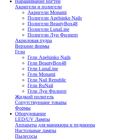
Наращивание ногтей
Акригели и полигели
Акригели Monami
Полигели Apelsinko Nails
Полигели BeautyBox48
Полигели LunaLine
Полигели Луи Филипп
Акриловая пудра
Верхние формы
Гели
Гели Apelsinko Nails
Гели BeautyBox48
Гели LunaLine
Гели Monami
Гели Nail Republic
Гели RuNail
Гели Луи Филипп
Жидкий полигель
Сопутствующие товары
Формы
Оборудование
LED/UV Лампы
Аппараты для маникюра и педикюра
Настольные лампы
Пылесосы