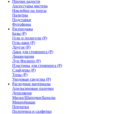
Прочие радости
Аксессуары мастера
Наклейки на типсы
Палитры
Подставки
Фотофоны
Распродажа
Базы (Р)
Гели и полигели (Р)
Гель-лаки (Р)
Другое (Р)
Лаки для стемпинга (Р)
Ликвидация
Луи Филипп (Р)
Пластины для стемпинга (Р)
Слайдеры (Р)
Топы (Р)
Уходовые средства (Р)
Расходные материалы
Апельсиновые палочки
Депиляция
Маски/Шапочки/Бахилы
Микробраши
Перчатки
Полотенца и салфетки