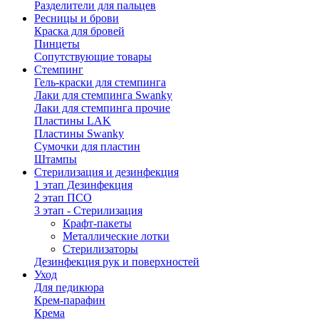
Разделители для пальцев
Ресницы и брови
Краска для бровей
Пинцеты
Сопутствующие товары
Стемпинг
Гель-краски для стемпинга
Лаки для стемпинга Swanky
Лаки для стемпинга прочие
Пластины LAK
Пластины Swanky
Сумочки для пластин
Штампы
Стерилизация и дезинфекция
1 этап Дезинфекция
2 этап ПСО
3 этап - Стерилизация
Крафт-пакеты
Металлические лотки
Стерилизаторы
Дезинфекция рук и поверхностей
Уход
Для педикюра
Крем-парафин
Крема