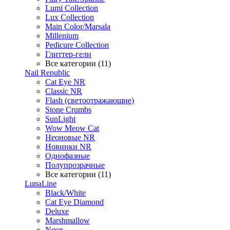
Lumi Collection
Lux Collection
Main Color/Marsala
Millenium
Pedicure Collection
Глиттер-гели
Все категории (11)
Nail Republic
Cat Eye NR
Classic NR
Flash (светоотражающие)
Stone Crumbs
SunLight
Wow Meow Cat
Неоновые NR
Новинки NR
Однофазные
Полупрозрачные
Все категории (11)
LunaLine
Black/White
Cat Eye Diamond
Deluxe
Marshmallow
Neon