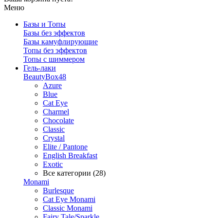
Меню
Базы и Топы
Базы без эффектов
Базы камуфлирующие
Топы без эффектов
Топы с шиммером
Гель-лаки
BeautyBox48
Azure
Blue
Cat Eye
Charmel
Chocolate
Classic
Crystal
Elite / Pantone
English Breakfast
Exotic
Все категории (28)
Monami
Burlesque
Cat Eye Monami
Classic Monami
Fairy Tale/Sparkle