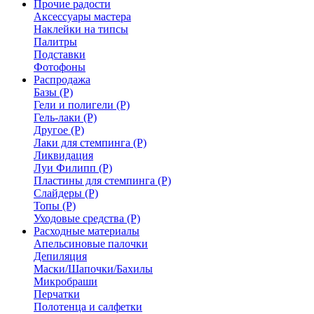
Прочие радости
Аксессуары мастера
Наклейки на типсы
Палитры
Подставки
Фотофоны
Распродажа
Базы (Р)
Гели и полигели (Р)
Гель-лаки (Р)
Другое (Р)
Лаки для стемпинга (Р)
Ликвидация
Луи Филипп (Р)
Пластины для стемпинга (Р)
Слайдеры (Р)
Топы (Р)
Уходовые средства (Р)
Расходные материалы
Апельсиновые палочки
Депиляция
Маски/Шапочки/Бахилы
Микробраши
Перчатки
Полотенца и салфетки