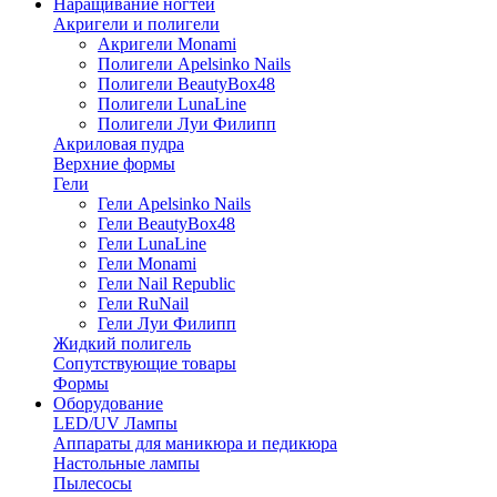
Наращивание ногтей
Акригели и полигели
Акригели Monami
Полигели Apelsinko Nails
Полигели BeautyBox48
Полигели LunaLine
Полигели Луи Филипп
Акриловая пудра
Верхние формы
Гели
Гели Apelsinko Nails
Гели BeautyBox48
Гели LunaLine
Гели Monami
Гели Nail Republic
Гели RuNail
Гели Луи Филипп
Жидкий полигель
Сопутствующие товары
Формы
Оборудование
LED/UV Лампы
Аппараты для маникюра и педикюра
Настольные лампы
Пылесосы