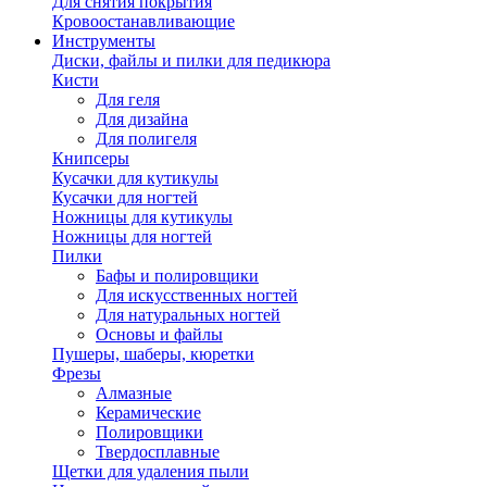
Для снятия покрытия
Кровоостанавливающие
Инструменты
Диски, файлы и пилки для педикюра
Кисти
Для геля
Для дизайна
Для полигеля
Книпсеры
Кусачки для кутикулы
Кусачки для ногтей
Ножницы для кутикулы
Ножницы для ногтей
Пилки
Бафы и полировщики
Для искусственных ногтей
Для натуральных ногтей
Основы и файлы
Пушеры, шаберы, кюретки
Фрезы
Алмазные
Керамические
Полировщики
Твердосплавные
Щетки для удаления пыли