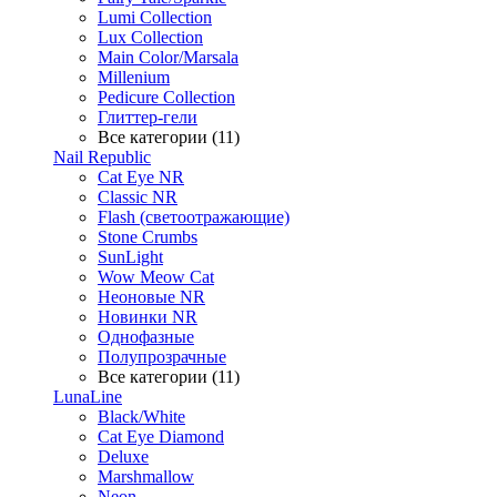
Lumi Collection
Lux Collection
Main Color/Marsala
Millenium
Pedicure Collection
Глиттер-гели
Все категории (11)
Nail Republic
Cat Eye NR
Classic NR
Flash (светоотражающие)
Stone Crumbs
SunLight
Wow Meow Cat
Неоновые NR
Новинки NR
Однофазные
Полупрозрачные
Все категории (11)
LunaLine
Black/White
Cat Eye Diamond
Deluxe
Marshmallow
Neon