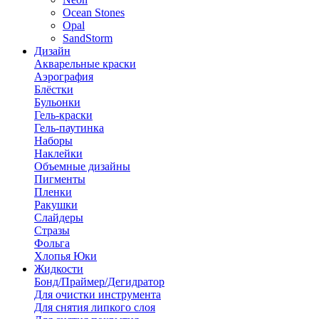
Ocean Stones
Opal
SandStorm
Дизайн
Акварельные краски
Аэрография
Блёстки
Бульонки
Гель-краски
Гель-паутинка
Наборы
Наклейки
Объемные дизайны
Пигменты
Пленки
Ракушки
Слайдеры
Стразы
Фольга
Хлопья Юки
Жидкости
Бонд/Праймер/Дегидратор
Для очистки инструмента
Для снятия липкого слоя