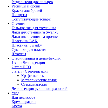
Разделители для пальцев
Ресницы и брови
Краска для бровей
Пинцеты
Сопутствующие товары
Стемпинг
Гель-краски для стемпинга
Лаки для стемпинга Swanky
Лаки для стемпинга прочие
Пластины LAK
Пластины Swanky
Сумочки для пластин
Штампы
Стерилизация и дезинфекция
1 этап Дезинфекция
2 этап ПСО
3 этап - Стерилизация
Крафт-пакеты
Металлические лотки
Стерилизаторы
Дезинфекция рук и поверхностей
Уход
Для педикюра
Крем-парафин
Крема