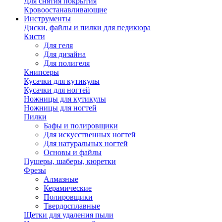
Для снятия покрытия
Кровоостанавливающие
Инструменты
Диски, файлы и пилки для педикюра
Кисти
Для геля
Для дизайна
Для полигеля
Книпсеры
Кусачки для кутикулы
Кусачки для ногтей
Ножницы для кутикулы
Ножницы для ногтей
Пилки
Бафы и полировщики
Для искусственных ногтей
Для натуральных ногтей
Основы и файлы
Пушеры, шаберы, кюретки
Фрезы
Алмазные
Керамические
Полировщики
Твердосплавные
Щетки для удаления пыли