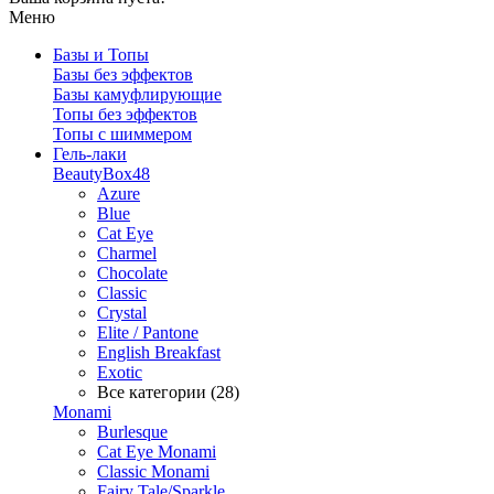
Меню
Базы и Топы
Базы без эффектов
Базы камуфлирующие
Топы без эффектов
Топы с шиммером
Гель-лаки
BeautyBox48
Azure
Blue
Cat Eye
Charmel
Chocolate
Classic
Crystal
Elite / Pantone
English Breakfast
Exotic
Все категории (28)
Monami
Burlesque
Cat Eye Monami
Classic Monami
Fairy Tale/Sparkle