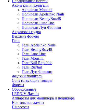
Наращивание ногтей
Акригели и полигели
Акригели Monami
Полигели Apelsinko Nails
Полигели BeautyBox48
Полигели LunaLine
Полигели Луи Филипп
Акриловая пудра
Верхние формы
Гели
Гели Apelsinko Nails
Гели BeautyBox48
Гели LunaLine
Гели Monami
Гели Nail Republic
Гели RuNail
Гели Луи Филипп
Жидкий полигель
Сопутствующие товары
Формы
Оборудование
LED/UV Лампы
Аппараты для маникюра и педикюра
Настольные лампы
Пылесосы