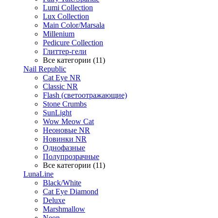
Lumi Collection
Lux Collection
Main Color/Marsala
Millenium
Pedicure Collection
Глиттер-гели
Все категории (11)
Nail Republic
Cat Eye NR
Classic NR
Flash (светоотражающие)
Stone Crumbs
SunLight
Wow Meow Cat
Неоновые NR
Новинки NR
Однофазные
Полупрозрачные
Все категории (11)
LunaLine
Black/White
Cat Eye Diamond
Deluxe
Marshmallow
Neon