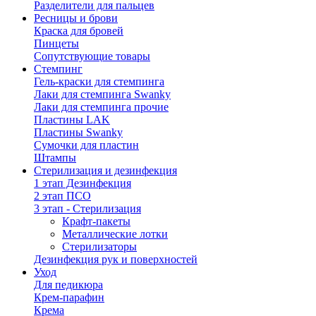
Разделители для пальцев
Ресницы и брови
Краска для бровей
Пинцеты
Сопутствующие товары
Стемпинг
Гель-краски для стемпинга
Лаки для стемпинга Swanky
Лаки для стемпинга прочие
Пластины LAK
Пластины Swanky
Сумочки для пластин
Штампы
Стерилизация и дезинфекция
1 этап Дезинфекция
2 этап ПСО
3 этап - Стерилизация
Крафт-пакеты
Металлические лотки
Стерилизаторы
Дезинфекция рук и поверхностей
Уход
Для педикюра
Крем-парафин
Крема