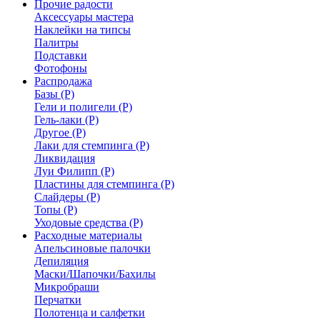
Прочие радости
Аксессуары мастера
Наклейки на типсы
Палитры
Подставки
Фотофоны
Распродажа
Базы (Р)
Гели и полигели (Р)
Гель-лаки (Р)
Другое (Р)
Лаки для стемпинга (Р)
Ликвидация
Луи Филипп (Р)
Пластины для стемпинга (Р)
Слайдеры (Р)
Топы (Р)
Уходовые средства (Р)
Расходные материалы
Апельсиновые палочки
Депиляция
Маски/Шапочки/Бахилы
Микробраши
Перчатки
Полотенца и салфетки