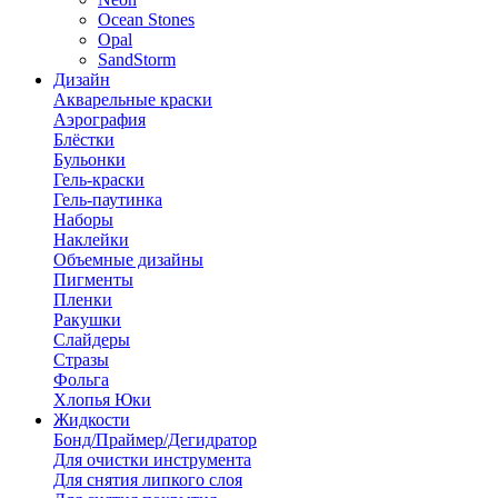
Ocean Stones
Opal
SandStorm
Дизайн
Акварельные краски
Аэрография
Блёстки
Бульонки
Гель-краски
Гель-паутинка
Наборы
Наклейки
Объемные дизайны
Пигменты
Пленки
Ракушки
Слайдеры
Стразы
Фольга
Хлопья Юки
Жидкости
Бонд/Праймер/Дегидратор
Для очистки инструмента
Для снятия липкого слоя