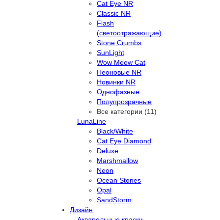
Cat Eye NR
Classic NR
Flash
(светоотражающие)
Stone Crumbs
SunLight
Wow Meow Cat
Неоновые NR
Новинки NR
Однофазные
Полупрозрачные
Все категории (11)
LunaLine
Black/White
Cat Eye Diamond
Deluxe
Marshmallow
Neon
Ocean Stones
Opal
SandStorm
Дизайн
Акварельные краски