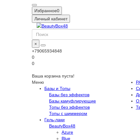
Избранное
0
Личный кабинет
×
+79065934848
0
0
Ваша корзина пуста!
Меню
Р
Базы и Топы
С
Базы без эффектов
Д
Базы камуфлирующие
О
Топы без эффектов
Т
Топы с шиммером
Гель-лаки
BeautyBox48
Azure
Blue