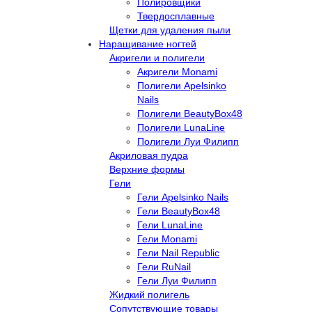
Полировщики
Твердосплавные
Щетки для удаления пыли
Наращивание ногтей
Акригели и полигели
Акригели Monami
Полигели Apelsinko
Nails
Полигели BeautyBox48
Полигели LunaLine
Полигели Луи Филипп
Акриловая пудра
Верхние формы
Гели
Гели Apelsinko Nails
Гели BeautyBox48
Гели LunaLine
Гели Monami
Гели Nail Republic
Гели RuNail
Гели Луи Филипп
Жидкий полигель
Сопутствующие товары