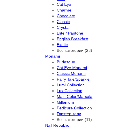
Cat Eye
Charmel
Chocolate
Classic
Crystal
Elite / Pantone
English Breakfast
Exotic
Все категории (28)
Monami
Burlesque
Cat Eye Monami
Classic Monami
Fairy Tale/Sparkle
Lumi Collection
Lux Collection
Main Color/Marsala
Millenium
Pedicure Collection
Глиттер-гели
Все категории (11)
Nail Republic