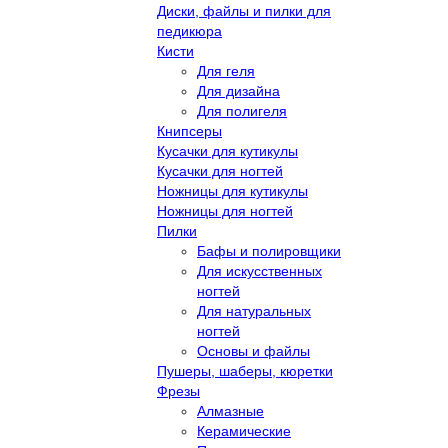
Диски, файлы и пилки для
педикюра
Кисти
Для геля
Для дизайна
Для полигеля
Книпсеры
Кусачки для кутикулы
Кусачки для ногтей
Ножницы для кутикулы
Ножницы для ногтей
Пилки
Бафы и полировщики
Для искусственных
ногтей
Для натуральных
ногтей
Основы и файлы
Пушеры, шаберы, кюретки
Фрезы
Алмазные
Керамические