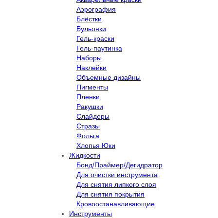
Аэрография
Блёстки
Бульонки
Гель-краски
Гель-паутинка
Наборы
Наклейки
Объемные дизайны
Пигменты
Пленки
Ракушки
Слайдеры
Стразы
Фольга
Хлопья Юки
Жидкости
Бонд/Праймер/Дегидратор
Для очистки инструмента
Для снятия липкого слоя
Для снятия покрытия
Кровоостанавливающие
Инструменты