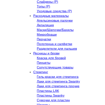
Слайдеры (Р)
Топы (Р)
Уходовые средства (Р)
Расходные материалы
Апельсиновые палочки
Депиляция
Маски/Шапочки/Бахилы
Микробраши
Перчатки
Полотенца и салфетки
Разделители для пальцев
Ресницы и брови
Краска для бровей
Пинцеты
Сопутствующие товары
Стемпинг
Гель-краски для стемпинга
Лаки для стемпинга Swanky
Лаки для стемпинга прочие
Пластины LAK
Пластины Swanky
Сумочки для пластин
Штампы