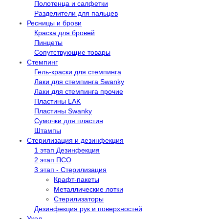
Полотенца и салфетки
Разделители для пальцев
Ресницы и брови
Краска для бровей
Пинцеты
Сопутствующие товары
Стемпинг
Гель-краски для стемпинга
Лаки для стемпинга Swanky
Лаки для стемпинга прочие
Пластины LAK
Пластины Swanky
Сумочки для пластин
Штампы
Стерилизация и дезинфекция
1 этап Дезинфекция
2 этап ПСО
3 этап - Стерилизация
Крафт-пакеты
Металлические лотки
Стерилизаторы
Дезинфекция рук и поверхностей
Уход