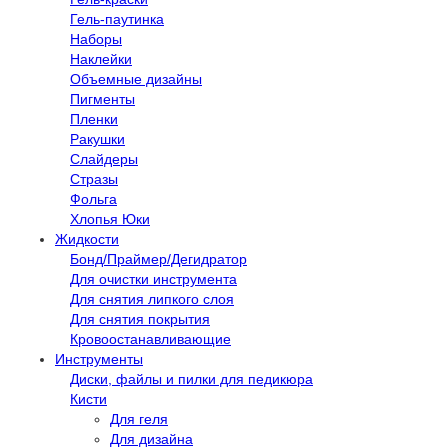
Гель-паутинка
Наборы
Наклейки
Объемные дизайны
Пигменты
Пленки
Ракушки
Слайдеры
Стразы
Фольга
Хлопья Юки
Жидкости
Бонд/Праймер/Дегидратор
Для очистки инструмента
Для снятия липкого слоя
Для снятия покрытия
Кровоостанавливающие
Инструменты
Диски, файлы и пилки для педикюра
Кисти
Для геля
Для дизайна