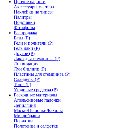
Прочие радости
Аксессуары мастера
Наклейки на типсы
Палитры
Подставки
Фотофоны
Распродажа
Базы (Р)
Гели и полигели (Р)
Гель-лаки (Р)
Другое (Р)
Лаки для стемпинга (Р)
Ликвидация
Луи Филипп (Р)
Пластины для стемпинга (Р)
Слайдеры (Р)
Топы (Р)
Уходовые средства (Р)
Расходные материалы
Апельсиновые палочки
Депиляция
Маски/Шапочки/Бахилы
Микробраши
Перчатки
Полотенца и салфетки