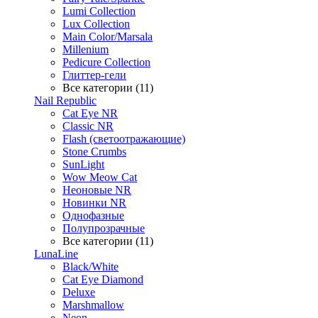
Lumi Collection
Lux Collection
Main Color/Marsala
Millenium
Pedicure Collection
Глиттер-гели
Все категории (11)
Nail Republic
Cat Eye NR
Classic NR
Flash (светоотражающие)
Stone Crumbs
SunLight
Wow Meow Cat
Неоновые NR
Новинки NR
Однофазные
Полупрозрачные
Все категории (11)
LunaLine
Black/White
Cat Eye Diamond
Deluxe
Marshmallow
Neon