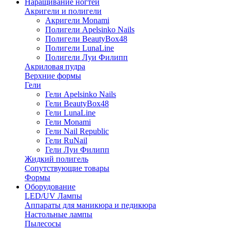
Наращивание ногтей
Акригели и полигели
Акригели Monami
Полигели Apelsinko Nails
Полигели BeautyBox48
Полигели LunaLine
Полигели Луи Филипп
Акриловая пудра
Верхние формы
Гели
Гели Apelsinko Nails
Гели BeautyBox48
Гели LunaLine
Гели Monami
Гели Nail Republic
Гели RuNail
Гели Луи Филипп
Жидкий полигель
Сопутствующие товары
Формы
Оборудование
LED/UV Лампы
Аппараты для маникюра и педикюра
Настольные лампы
Пылесосы