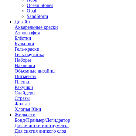
Ocean Stones
Opal
SandStorm
Дизайн
Акварельные краски
Аэрография
Блёстки
Бульонки
Гель-краски
Гель-паутинка
Наборы
Наклейки
Объемные дизайны
Пигменты
Пленки
Ракушки
Слайдеры
Стразы
Фольга
Хлопья Юки
Жидкости
Бонд/Праймер/Дегидратор
Для очистки инструмента
Для снятия липкого слоя