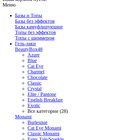
Меню
Базы и Топы
Базы без эффектов
Базы камуфлирующие
Топы без эффектов
Топы с шиммером
Гель-лаки
BeautyBox48
Azure
Blue
Cat Eye
Charmel
Chocolate
Classic
Crystal
Elite / Pantone
English Breakfast
Exotic
Все категории (28)
Monami
Burlesque
Cat Eye Monami
Classic Monami
Fairy Tale/Sparkle