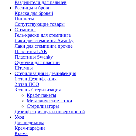
Разделители для пальцев
Ресницы и брови
Краска для бровей
Пинцеты
Сопутствующие товары
Стемпинг
Гель-краски для стемпинга
Лаки для стемпинга Swanky
Лаки для стемпинга прочие
Пластины LAK
Пластины Swanky
Сумочки для пластин
Штампы
Стерилизация и дезинфекция
1 этап Дезинфекция
2 этап ПСО
3 этап - Стерилизация
Крафт-пакеты
Металлические лотки
Стерилизаторы
Дезинфекция рук и поверхностей
Уход
Для педикюра
Крем-парафин
Крема