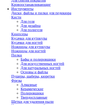
Для снятия покрытия
Кровоостанавливающие
Инструменты
Диски, файлы и пилки для педикюра
Кисти
Для геля
Для дизайна
Для полигеля
Книпсеры
Кусачки для кутикулы
Кусачки для ногтей
Ножницы для кутикулы
Ножницы для ногтей
Пилки
Бафы и полировщики
Для искусственных ногтей
Для натуральных ногтей
Основы и файлы
Пушеры, шаберы, кюретки
Фрезы
Алмазные
Керамические
Полировщики
Твердосплавные
Щетки для удаления пыли