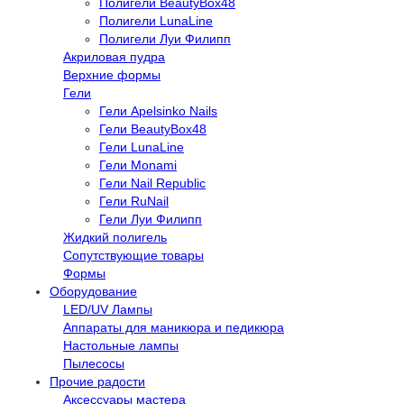
Полигели BeautyBox48
Полигели LunaLine
Полигели Луи Филипп
Акриловая пудра
Верхние формы
Гели
Гели Apelsinko Nails
Гели BeautyBox48
Гели LunaLine
Гели Monami
Гели Nail Republic
Гели RuNail
Гели Луи Филипп
Жидкий полигель
Сопутствующие товары
Формы
Оборудование
LED/UV Лампы
Аппараты для маникюра и педикюра
Настольные лампы
Пылесосы
Прочие радости
Аксессуары мастера