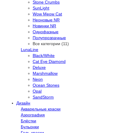
Stone Crumbs
SunLight
Wow Meow Cat
Неоновые NR
Новинки NR
Однофазные
Полупрозрачные
Все категории (11)
LunaLine
Black/White
Cat Eye Diamond
Deluxe
Marshmallow
Neon
Ocean Stones
Opal
SandStorm
Дизайн
Акварельные краски
Аэрография
Блёстки
Бульонки
Гель-краски