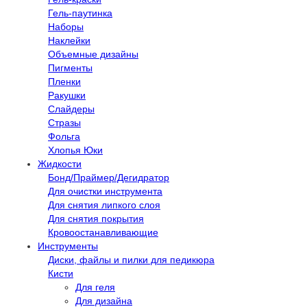
Гель-паутинка
Наборы
Наклейки
Объемные дизайны
Пигменты
Пленки
Ракушки
Слайдеры
Стразы
Фольга
Хлопья Юки
Жидкости
Бонд/Праймер/Дегидратор
Для очистки инструмента
Для снятия липкого слоя
Для снятия покрытия
Кровоостанавливающие
Инструменты
Диски, файлы и пилки для педикюра
Кисти
Для геля
Для дизайна