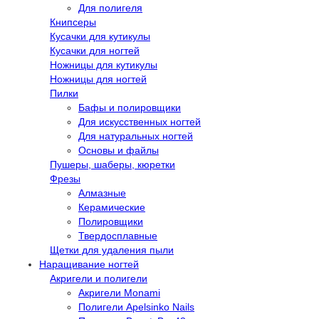
Для полигеля
Книпсеры
Кусачки для кутикулы
Кусачки для ногтей
Ножницы для кутикулы
Ножницы для ногтей
Пилки
Бафы и полировщики
Для искусственных ногтей
Для натуральных ногтей
Основы и файлы
Пушеры, шаберы, кюретки
Фрезы
Алмазные
Керамические
Полировщики
Твердосплавные
Щетки для удаления пыли
Наращивание ногтей
Акригели и полигели
Акригели Monami
Полигели Apelsinko Nails