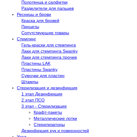
Полотенца и салфетки
Разделители для пальцев
Ресницы и брови
Краска для бровей
Пинцеты
Сопутствующие товары
Стемпинг
Гель-краски для стемпинга
Лаки для стемпинга Swanky
Лаки для стемпинга прочие
Пластины LAK
Пластины Swanky
Сумочки для пластин
Штампы
Стерилизация и дезинфекция
1 этап Дезинфекция
2 этап ПСО
3 этап - Стерилизация
Крафт-пакеты
Металлические лотки
Стерилизаторы
Дезинфекция рук и поверхностей
Уход