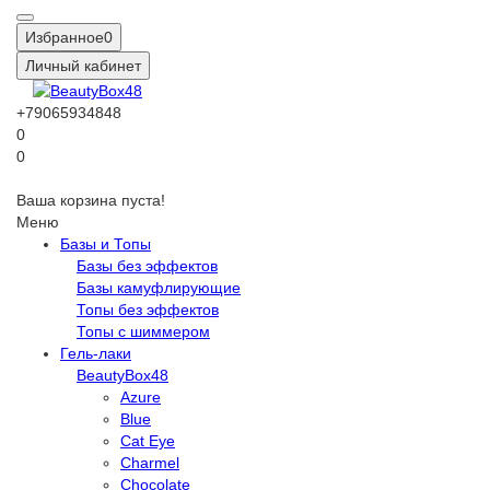
Избранное
0
Личный кабинет
+79065934848
0
0
Ваша корзина пуста!
Меню
Базы и Топы
Базы без эффектов
Базы камуфлирующие
Топы без эффектов
Топы с шиммером
Гель-лаки
BeautyBox48
Azure
Blue
Cat Eye
Charmel
Chocolate