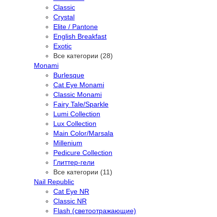
Classic
Crystal
Elite / Pantone
English Breakfast
Exotic
Все категории (28)
Monami
Burlesque
Cat Eye Monami
Classic Monami
Fairy Tale/Sparkle
Lumi Collection
Lux Collection
Main Color/Marsala
Millenium
Pedicure Collection
Глиттер-гели
Все категории (11)
Nail Republic
Cat Eye NR
Classic NR
Flash (светоотражающие)