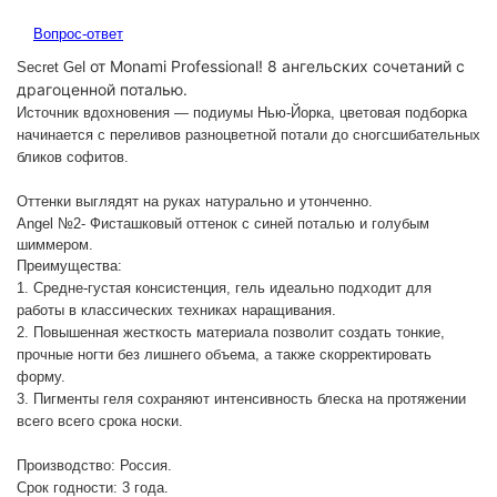
Вопрос-ответ
l от Monami Professional! 8 ангельских сочетаний с
Secret Ge
драгоценной поталью.
Источник вдохновения — подиумы Нью-Йорка, цветовая подборка
начинается с переливов разноцветной потали до сногсшибательных
бликов софитов.
Оттенки выглядят на руках натурально и утонченно.
Angel №2
-
Фисташковый оттенок с синей поталью и голубым
шиммером.
Преимущества:
1. Средне-густая консистенция, гель идеально подходит для
работы в классических техниках наращивания.
2. Повышенная жесткость материала позволит создать тонкие,
прочные ногти без лишнего объема, а также скорректировать
форму.
3. Пигменты геля сохраняют интенсивность блеска на протяжении
всего всего срока носки.
Производство:
Россия.
Срок годности:
3 года.