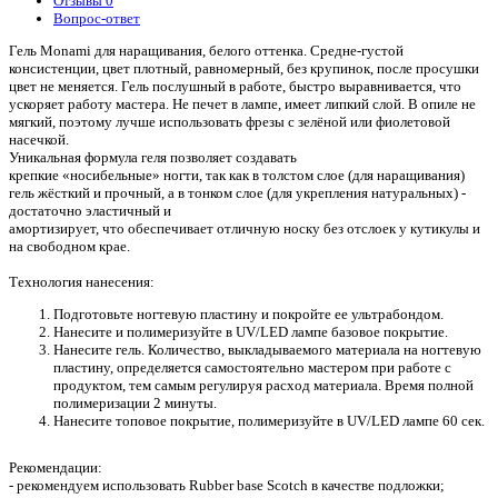
Отзывы
0
Вопрос-ответ
Гель Monami для наращивания, белого оттенка. Средне-густой
консистенции, цвет плотный, равномерный, без крупинок, после просушки
цвет не меняется. Гель послушный в работе, быстро выравнивается, что
ускоряет работу мастера. Не печет в лампе, имеет липкий слой. В опиле не
мягкий, поэтому лучше использовать фрезы с зелёной или фиолетовой
насечкой.
Уникальная формула геля позволяет создавать
крепкие «носибельные» ногти, так как в толстом слое (для наращивания)
гель жёсткий и прочный, а в тонком слое (для укрепления натуральных) -
достаточно эластичный и
амортизирует, что обеспечивает отличную носку без отслоек у кутикулы и
на свободном крае.
Технология нанесения:
Подготовьте ногтевую пластину и покройте ее ультрабондом.
Нанесите и полимеризуйте в UV/LED лампе базовое покрытие.
Нанесите гель. Количество, выкладываемого материала на ногтевую
пластину, определяется самостоятельно мастером при работе с
продуктом, тем самым регулируя расход материала. Время полной
полимеризации 2 минуты.
Нанесите топовое покрытие, полимеризуйте в UV/LED лампе 60 сек.
Рекомендации:
- рекомендуем использовать Rubber base Scotch в качестве подложки;