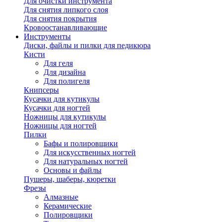
Для очистки инструмента
Для снятия липкого слоя
Для снятия покрытия
Кровоостанавливающие
Инструменты
Диски, файлы и пилки для педикюра
Кисти
Для геля
Для дизайна
Для полигеля
Книпсеры
Кусачки для кутикулы
Кусачки для ногтей
Ножницы для кутикулы
Ножницы для ногтей
Пилки
Бафы и полировщики
Для искусственных ногтей
Для натуральных ногтей
Основы и файлы
Пушеры, шаберы, кюретки
Фрезы
Алмазные
Керамические
Полировщики