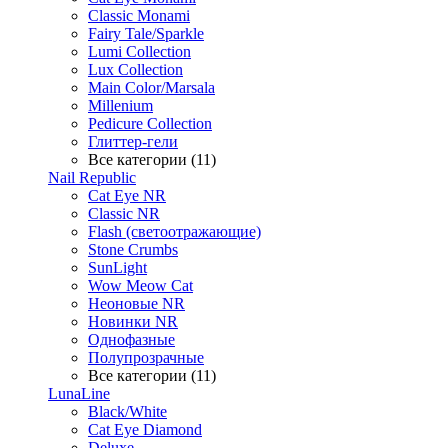
Classic Monami
Fairy Tale/Sparkle
Lumi Collection
Lux Collection
Main Color/Marsala
Millenium
Pedicure Collection
Глиттер-гели
Все категории (11)
Nail Republic
Cat Eye NR
Classic NR
Flash (светоотражающие)
Stone Crumbs
SunLight
Wow Meow Cat
Неоновые NR
Новинки NR
Однофазные
Полупрозрачные
Все категории (11)
LunaLine
Black/White
Cat Eye Diamond
Deluxe