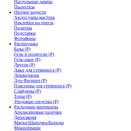
Настольные лампы
Пылесосы
Прочие радости
Аксессуары мастера
Наклейки на типсы
Палитры
Подставки
Фотофоны
Распродажа
Базы (Р)
Гели и полигели (Р)
Гель-лаки (Р)
Другое (Р)
Лаки для стемпинга (Р)
Ликвидация
Луи Филипп (Р)
Пластины для стемпинга (Р)
Слайдеры (Р)
Топы (Р)
Уходовые средства (Р)
Расходные материалы
Апельсиновые палочки
Депиляция
Маски/Шапочки/Бахилы
Микробраши