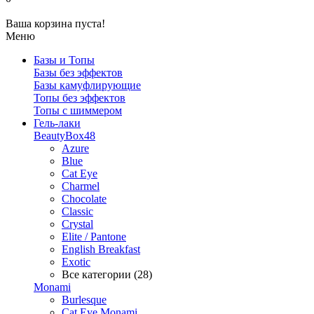
Ваша корзина пуста!
Меню
Базы и Топы
Базы без эффектов
Базы камуфлирующие
Топы без эффектов
Топы с шиммером
Гель-лаки
BeautyBox48
Azure
Blue
Cat Eye
Charmel
Chocolate
Classic
Crystal
Elite / Pantone
English Breakfast
Exotic
Все категории (28)
Monami
Burlesque
Cat Eye Monami