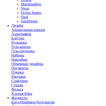
Marshmallow
Neon
Ocean Stones
Opal
SandStorm
Дизайн
Акварельные краски
Аэрография
Блёстки
Бульонки
Гель-краски
Гель-паутинка
Наборы
Наклейки
Объемные дизайны
Пигменты
Пленки
Ракушки
Слайдеры
Стразы
Фольга
Хлопья Юки
Жидкости
Бонд/Праймер/Дегидратор