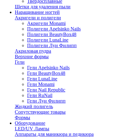
Твердосплавные
Щетки для удаления пыли
Наращивание ногтей
Акригели и полигели
Акригели Monami
Полигели Apelsinko Nails
Полигели BeautyBox48
Полигели LunaLine
Полигели Луи Филипп
Акриловая пудра
Верхние формы
Гели
Гели Apelsinko Nails
Гели BeautyBox48
Гели LunaLine
Гели Monami
Гели Nail Republic
Гели RuNail
Гели Луи Филипп
Жидкий полигель
Сопутствующие товары
Формы
Оборудование
LED/UV Лампы
Аппараты для маникюра и педикюра