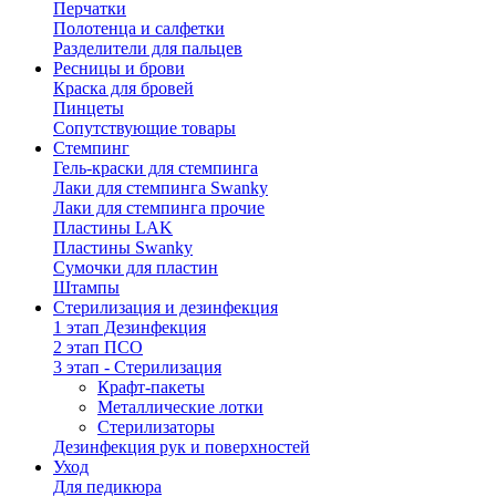
Перчатки
Полотенца и салфетки
Разделители для пальцев
Ресницы и брови
Краска для бровей
Пинцеты
Сопутствующие товары
Стемпинг
Гель-краски для стемпинга
Лаки для стемпинга Swanky
Лаки для стемпинга прочие
Пластины LAK
Пластины Swanky
Сумочки для пластин
Штампы
Стерилизация и дезинфекция
1 этап Дезинфекция
2 этап ПСО
3 этап - Стерилизация
Крафт-пакеты
Металлические лотки
Стерилизаторы
Дезинфекция рук и поверхностей
Уход
Для педикюра