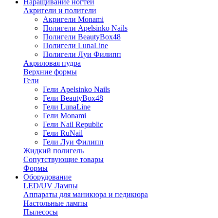
Наращивание ногтей
Акригели и полигели
Акригели Monami
Полигели Apelsinko Nails
Полигели BeautyBox48
Полигели LunaLine
Полигели Луи Филипп
Акриловая пудра
Верхние формы
Гели
Гели Apelsinko Nails
Гели BeautyBox48
Гели LunaLine
Гели Monami
Гели Nail Republic
Гели RuNail
Гели Луи Филипп
Жидкий полигель
Сопутствующие товары
Формы
Оборудование
LED/UV Лампы
Аппараты для маникюра и педикюра
Настольные лампы
Пылесосы