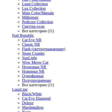
Lumi Collection
Lux Collection
Main Color/Marsala
Millenium
Pedicure Collection
Глиттер-гели
Все категории (11)
Nail Republic
Cat Eye NR
Classic NR
Flash (светоотражающие)
Stone Crumbs
SunLight
Wow Meow Cat
Неоновые NR
Новинки NR
Однофазные
Полупрозрачные
Все категории (11)
LunaLine
Black/White
Cat Eye Diamond
Deluxe
Marshmallow
Neon