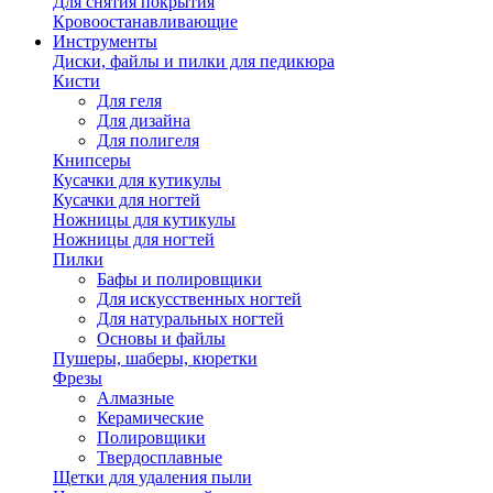
Для снятия покрытия
Кровоостанавливающие
Инструменты
Диски, файлы и пилки для педикюра
Кисти
Для геля
Для дизайна
Для полигеля
Книпсеры
Кусачки для кутикулы
Кусачки для ногтей
Ножницы для кутикулы
Ножницы для ногтей
Пилки
Бафы и полировщики
Для искусственных ногтей
Для натуральных ногтей
Основы и файлы
Пушеры, шаберы, кюретки
Фрезы
Алмазные
Керамические
Полировщики
Твердосплавные
Щетки для удаления пыли