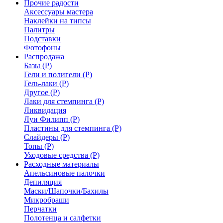
Прочие радости
Аксессуары мастера
Наклейки на типсы
Палитры
Подставки
Фотофоны
Распродажа
Базы (Р)
Гели и полигели (Р)
Гель-лаки (Р)
Другое (Р)
Лаки для стемпинга (Р)
Ликвидация
Луи Филипп (Р)
Пластины для стемпинга (Р)
Слайдеры (Р)
Топы (Р)
Уходовые средства (Р)
Расходные материалы
Апельсиновые палочки
Депиляция
Маски/Шапочки/Бахилы
Микробраши
Перчатки
Полотенца и салфетки