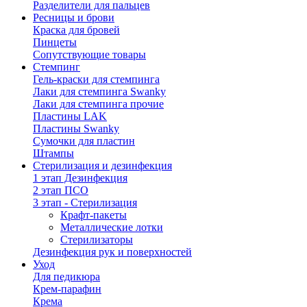
Разделители для пальцев
Ресницы и брови
Краска для бровей
Пинцеты
Сопутствующие товары
Стемпинг
Гель-краски для стемпинга
Лаки для стемпинга Swanky
Лаки для стемпинга прочие
Пластины LAK
Пластины Swanky
Сумочки для пластин
Штампы
Стерилизация и дезинфекция
1 этап Дезинфекция
2 этап ПСО
3 этап - Стерилизация
Крафт-пакеты
Металлические лотки
Стерилизаторы
Дезинфекция рук и поверхностей
Уход
Для педикюра
Крем-парафин
Крема