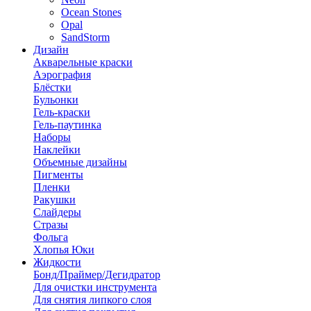
Ocean Stones
Opal
SandStorm
Дизайн
Акварельные краски
Аэрография
Блёстки
Бульонки
Гель-краски
Гель-паутинка
Наборы
Наклейки
Объемные дизайны
Пигменты
Пленки
Ракушки
Слайдеры
Стразы
Фольга
Хлопья Юки
Жидкости
Бонд/Праймер/Дегидратор
Для очистки инструмента
Для снятия липкого слоя