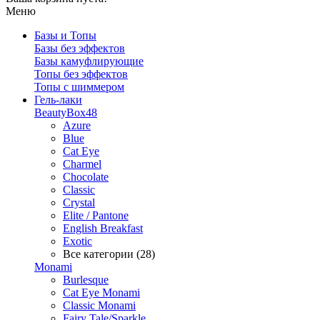
Меню
Базы и Топы
Базы без эффектов
Базы камуфлирующие
Топы без эффектов
Топы с шиммером
Гель-лаки
BeautyBox48
Azure
Blue
Cat Eye
Charmel
Chocolate
Classic
Crystal
Elite / Pantone
English Breakfast
Exotic
Все категории (28)
Monami
Burlesque
Cat Eye Monami
Classic Monami
Fairy Tale/Sparkle