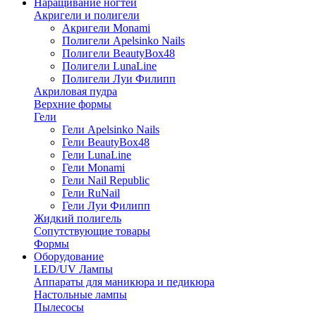
Наращивание ногтей
Акригели и полигели
Акригели Monami
Полигели Apelsinko Nails
Полигели BeautyBox48
Полигели LunaLine
Полигели Луи Филипп
Акриловая пудра
Верхние формы
Гели
Гели Apelsinko Nails
Гели BeautyBox48
Гели LunaLine
Гели Monami
Гели Nail Republic
Гели RuNail
Гели Луи Филипп
Жидкий полигель
Сопутствующие товары
Формы
Оборудование
LED/UV Лампы
Аппараты для маникюра и педикюра
Настольные лампы
Пылесосы