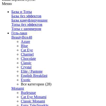
Меню
Базы и Топы
Базы без эффектов
Базы камуфлирующие
Топы без эффектов
Топы с шиммером
Гель-лаки
BeautyBox48
Azure
Blue
Cat Eye
Charmel
Chocolate
Classic
Crystal
Elite / Pantone
English Breakfast
Exotic
Все категории (28)
Monami
Burlesque
Cat Eye Monami
Classic Monami
Fairy Tale/Sparkle