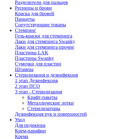
Разделители для пальцев
Ресницы и брови
Краска для бровей
Пинцеты
Сопутствующие товары
Стемпинг
Гель-краски для стемпинга
Лаки для стемпинга Swanky
Лаки для стемпинга прочие
Пластины LAK
Пластины Swanky
Сумочки для пластин
Штампы
Стерилизация и дезинфекция
1 этап Дезинфекция
2 этап ПСО
3 этап - Стерилизация
Крафт-пакеты
Металлические лотки
Стерилизаторы
Дезинфекция рук и поверхностей
Уход
Для педикюра
Крем-парафин
Крема