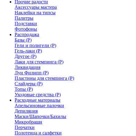
Прочие радости
Аксессуары мастера
Наклейки на типсы
Палитры
Подставки
Фотофоны
Распродажа
Базы (Р)
Гели и полигели (Р)
Гель-лаки (Р)
Другое (Р)
Лаки для стемпинга (Р)
Ликвидация
Луи Филипп (Р)
Пластины для стемпинга (Р)
Слайдеры (Р)
Топы (Р)
Уходовые средства (Р)
Расходные материалы
Апельсиновые палочки
Депиляция
Маски/Шапочки/Бахилы
Микробраши
Перчатки
Полотенца и салфетки