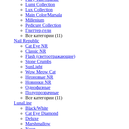
Lumi Collection
Lux Collection
Main Color/Marsala
Millenium
Pedicure Collection
Глиттер-гели
Все категории (11)
Nail Republic
Cat Eye NR
Classic NR
Flash (светоотражающие)
Stone Crumbs
SunLight
Wow Meow Cat
Неоновые NR
Новинки NR
Однофазные
Полупрозрачные
Все категории (11)
LunaLine
Black/White
Cat Eye Diamond
Deluxe
Marshmallow
Neon