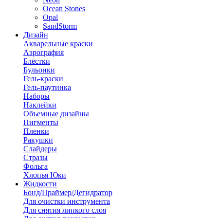
Ocean Stones
Opal
SandStorm
Дизайн
Акварельные краски
Аэрография
Блёстки
Бульонки
Гель-краски
Гель-паутинка
Наборы
Наклейки
Объемные дизайны
Пигменты
Пленки
Ракушки
Слайдеры
Стразы
Фольга
Хлопья Юки
Жидкости
Бонд/Праймер/Дегидратор
Для очистки инструмента
Для снятия липкого слоя