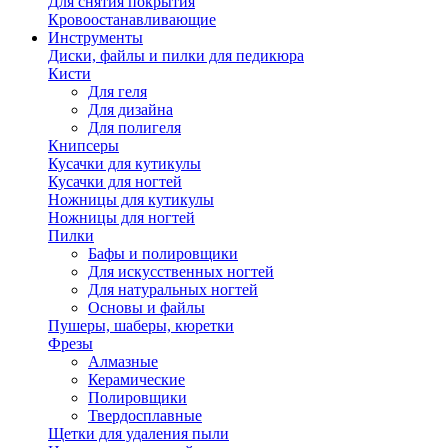
Для снятия покрытия
Кровоостанавливающие
Инструменты
Диски, файлы и пилки для педикюра
Кисти
Для геля
Для дизайна
Для полигеля
Книпсеры
Кусачки для кутикулы
Кусачки для ногтей
Ножницы для кутикулы
Ножницы для ногтей
Пилки
Бафы и полировщики
Для искусственных ногтей
Для натуральных ногтей
Основы и файлы
Пушеры, шаберы, кюретки
Фрезы
Алмазные
Керамические
Полировщики
Твердосплавные
Щетки для удаления пыли