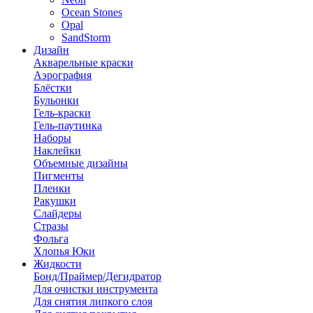
Ocean Stones
Opal
SandStorm
Дизайн
Акварельные краски
Аэрография
Блёстки
Бульонки
Гель-краски
Гель-паутинка
Наборы
Наклейки
Объемные дизайны
Пигменты
Пленки
Ракушки
Слайдеры
Стразы
Фольга
Хлопья Юки
Жидкости
Бонд/Праймер/Дегидратор
Для очистки инструмента
Для снятия липкого слоя