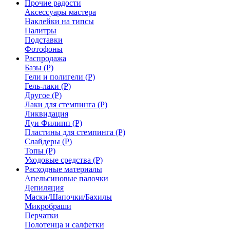
Прочие радости
Аксессуары мастера
Наклейки на типсы
Палитры
Подставки
Фотофоны
Распродажа
Базы (Р)
Гели и полигели (Р)
Гель-лаки (Р)
Другое (Р)
Лаки для стемпинга (Р)
Ликвидация
Луи Филипп (Р)
Пластины для стемпинга (Р)
Слайдеры (Р)
Топы (Р)
Уходовые средства (Р)
Расходные материалы
Апельсиновые палочки
Депиляция
Маски/Шапочки/Бахилы
Микробраши
Перчатки
Полотенца и салфетки