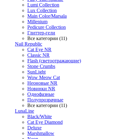
Lumi Collection
Lux Collection
Main Color/Marsala
Millenium
Pedicure Collection
Глиттер-гели
Все категории (11)
Nail Republic
Cat Eye NR
Classic NR
Flash (светоотражающие)
Stone Crumbs
SunLight
Wow Meow Cat
Неоновые NR
Новинки NR
Однофазные
Полупрозрачные
Все категории (11)
LunaLine
Black/White
Cat Eye Diamond
Deluxe
Marshmallow
Neon