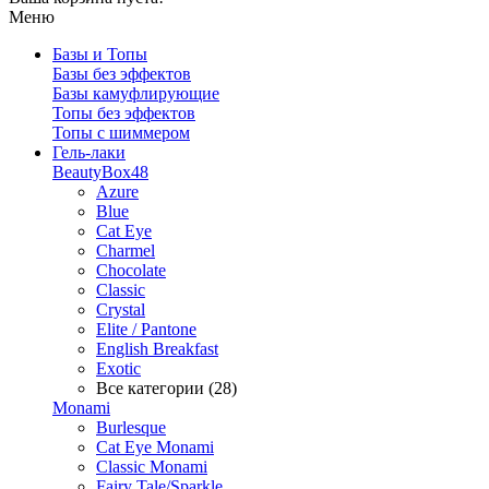
Меню
Базы и Топы
Базы без эффектов
Базы камуфлирующие
Топы без эффектов
Топы с шиммером
Гель-лаки
BeautyBox48
Azure
Blue
Cat Eye
Charmel
Chocolate
Classic
Crystal
Elite / Pantone
English Breakfast
Exotic
Все категории (28)
Monami
Burlesque
Cat Eye Monami
Classic Monami
Fairy Tale/Sparkle