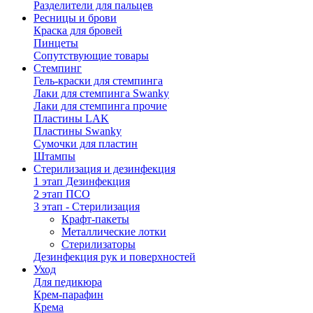
Разделители для пальцев
Ресницы и брови
Краска для бровей
Пинцеты
Сопутствующие товары
Стемпинг
Гель-краски для стемпинга
Лаки для стемпинга Swanky
Лаки для стемпинга прочие
Пластины LAK
Пластины Swanky
Сумочки для пластин
Штампы
Стерилизация и дезинфекция
1 этап Дезинфекция
2 этап ПСО
3 этап - Стерилизация
Крафт-пакеты
Металлические лотки
Стерилизаторы
Дезинфекция рук и поверхностей
Уход
Для педикюра
Крем-парафин
Крема