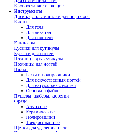
Для снятия покрытия
Кровоостанавливающие
Инструменты
Диски, файлы и пилки для педикюра
Кисти
Для геля
Для дизайна
Для полигеля
Книпсеры
Кусачки для кутикулы
Кусачки для ногтей
Ножницы для кутикулы
Ножницы для ногтей
Пилки
Бафы и полировщики
Для искусственных ногтей
Для натуральных ногтей
Основы и файлы
Пушеры, шаберы, кюретки
Фрезы
Алмазные
Керамические
Полировщики
Твердосплавные
Щетки для удаления пыли