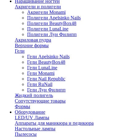
Наращивание ногтей
Акригели и полигели
Акригели Monami
Полигели Apelsinko Nails
Полигели BeautyBox48
Полигели LunaLine
Полигели Луи Филипп
Акриловая пудра
Верхние формы
Гели
Гели Apelsinko Nails
Гели BeautyBox48
Гели LunaLine
Гели Monami
Гели Nail Republic
Гели RuNail
Гели Луи Филипп
Жидкий полигель
Сопутствующие товары
Формы
Оборудование
LED/UV Лампы
Аппараты для маникюра и педикюра
Настольные лампы
Пылесосы