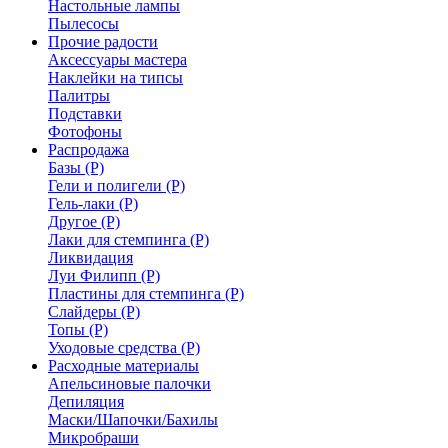
Настольные лампы
Пылесосы
Прочие радости
Аксессуары мастера
Наклейки на типсы
Палитры
Подставки
Фотофоны
Распродажа
Базы (Р)
Гели и полигели (Р)
Гель-лаки (Р)
Другое (Р)
Лаки для стемпинга (Р)
Ликвидация
Луи Филипп (Р)
Пластины для стемпинга (Р)
Слайдеры (Р)
Топы (Р)
Уходовые средства (Р)
Расходные материалы
Апельсиновые палочки
Депиляция
Маски/Шапочки/Бахилы
Микробраши