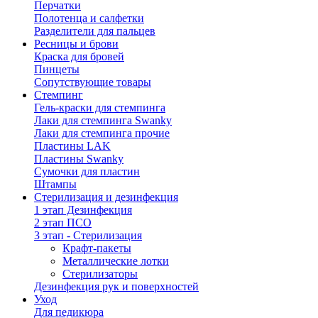
Перчатки
Полотенца и салфетки
Разделители для пальцев
Ресницы и брови
Краска для бровей
Пинцеты
Сопутствующие товары
Стемпинг
Гель-краски для стемпинга
Лаки для стемпинга Swanky
Лаки для стемпинга прочие
Пластины LAK
Пластины Swanky
Сумочки для пластин
Штампы
Стерилизация и дезинфекция
1 этап Дезинфекция
2 этап ПСО
3 этап - Стерилизация
Крафт-пакеты
Металлические лотки
Стерилизаторы
Дезинфекция рук и поверхностей
Уход
Для педикюра