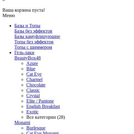
Ваша корзина пуста!
Меню
Базы и Топы
Базы без эффектов
Базы камуфлирующие
Топы без эффектов
Топы с шиммером
Гель-лаки
BeautyBox48
Azure
Blue
Cat Eye
Charmel
Chocolate
Classic
Crystal
Elite / Pantone
English Breakfast
Exotic
Все категории (28)
Monami
Burlesque
Cat Eye Monami