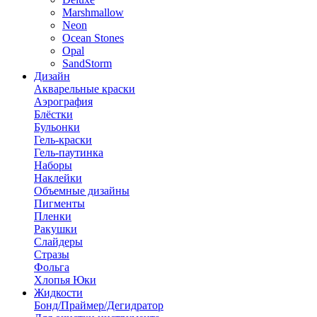
Marshmallow
Neon
Ocean Stones
Opal
SandStorm
Дизайн
Акварельные краски
Аэрография
Блёстки
Бульонки
Гель-краски
Гель-паутинка
Наборы
Наклейки
Объемные дизайны
Пигменты
Пленки
Ракушки
Слайдеры
Стразы
Фольга
Хлопья Юки
Жидкости
Бонд/Праймер/Дегидратор