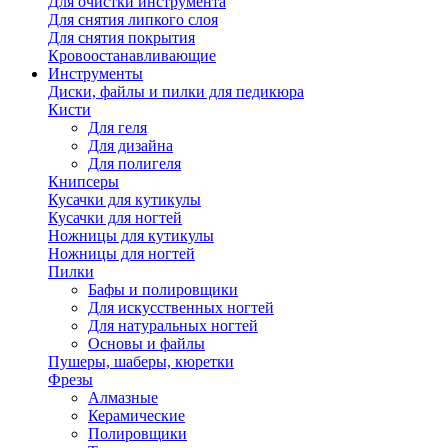
Для очистки инструмента
Для снятия липкого слоя
Для снятия покрытия
Кровоостанавливающие
Инструменты
Диски, файлы и пилки для педикюра
Кисти
Для геля
Для дизайна
Для полигеля
Книпсеры
Кусачки для кутикулы
Кусачки для ногтей
Ножницы для кутикулы
Ножницы для ногтей
Пилки
Бафы и полировщики
Для искусственных ногтей
Для натуральных ногтей
Основы и файлы
Пушеры, шаберы, кюретки
Фрезы
Алмазные
Керамические
Полировщики