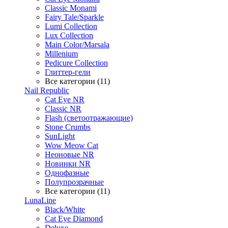
Classic Monami
Fairy Tale/Sparkle
Lumi Collection
Lux Collection
Main Color/Marsala
Millenium
Pedicure Collection
Глиттер-гели
Все категории (11)
Nail Republic
Cat Eye NR
Classic NR
Flash (светоотражающие)
Stone Crumbs
SunLight
Wow Meow Cat
Неоновые NR
Новинки NR
Однофазные
Полупрозрачные
Все категории (11)
LunaLine
Black/White
Cat Eye Diamond
Deluxe