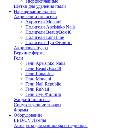
Твердосплавные
Щетки для удаления пыли
Наращивание ногтей
Акригели и полигели
Акригели Monami
Полигели Apelsinko Nails
Полигели BeautyBox48
Полигели LunaLine
Полигели Луи Филипп
Акриловая пудра
Верхние формы
Гели
Гели Apelsinko Nails
Гели BeautyBox48
Гели LunaLine
Гели Monami
Гели Nail Republic
Гели RuNail
Гели Луи Филипп
Жидкий полигель
Сопутствующие товары
Формы
Оборудование
LED/UV Лампы
Аппараты для маникюра и педикюра