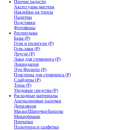
Прочие радости
Аксессуары мастера
Наклейки на типсы
Палитры
Подставки
Фотофоны
Распродажа
Базы (Р)
Гели и полигели (Р)
Гель-лаки (Р)
Другое (Р)
Лаки для стемпинга (Р)
Ликвидация
Луи Филипп (Р)
Пластины для стемпинга (Р)
Слайдеры (Р)
Топы (Р)
Уходовые средства (Р)
Расходные материалы
Апельсиновые палочки
Депиляция
Маски/Шапочки/Бахилы
Микробраши
Перчатки
Полотенца и салфетки