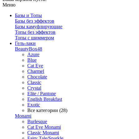
Меню
Базы и Топы
Базы без эффектов
Базы камуфлирующие
Топы без эффектов
Топы с шиммером
Гель-лаки
BeautyBox48
Azure
Blue
Cat Eye
Charmel
Chocolate
Classic
Crystal
Elite / Pantone
English Breakfast
Exotic
Все категории (28)
Monami
Burlesque
Cat Eye Monami
Classic Monami
Fairy Tale/Sparkle