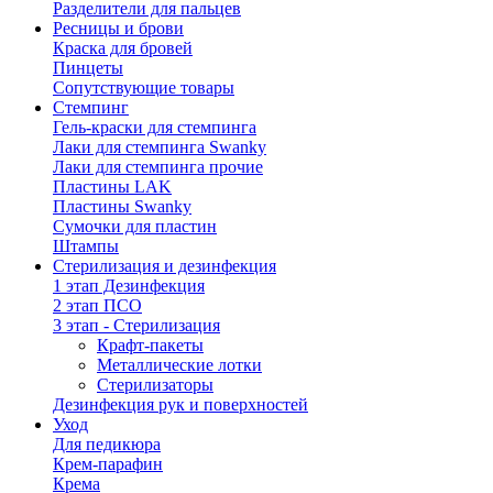
Разделители для пальцев
Ресницы и брови
Краска для бровей
Пинцеты
Сопутствующие товары
Стемпинг
Гель-краски для стемпинга
Лаки для стемпинга Swanky
Лаки для стемпинга прочие
Пластины LAK
Пластины Swanky
Сумочки для пластин
Штампы
Стерилизация и дезинфекция
1 этап Дезинфекция
2 этап ПСО
3 этап - Стерилизация
Крафт-пакеты
Металлические лотки
Стерилизаторы
Дезинфекция рук и поверхностей
Уход
Для педикюра
Крем-парафин
Крема