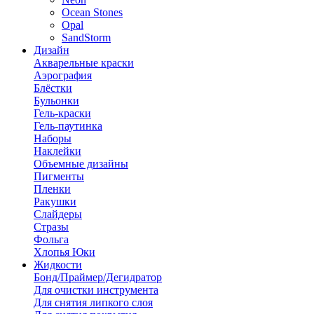
Ocean Stones
Opal
SandStorm
Дизайн
Акварельные краски
Аэрография
Блёстки
Бульонки
Гель-краски
Гель-паутинка
Наборы
Наклейки
Объемные дизайны
Пигменты
Пленки
Ракушки
Слайдеры
Стразы
Фольга
Хлопья Юки
Жидкости
Бонд/Праймер/Дегидратор
Для очистки инструмента
Для снятия липкого слоя