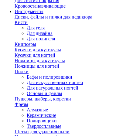
Для снятия покрытия
Кровоостанавливающие
Инструменты
Диски, файлы и пилки для педикюра
Кисти
Для геля
Для дизайна
Для полигеля
Книпсеры
Кусачки для кутикулы
Кусачки для ногтей
Ножницы для кутикулы
Ножницы для ногтей
Пилки
Бафы и полировщики
Для искусственных ногтей
Для натуральных ногтей
Основы и файлы
Пушеры, шаберы, кюретки
Фрезы
Алмазные
Керамические
Полировщики
Твердосплавные
Щетки для удаления пыли