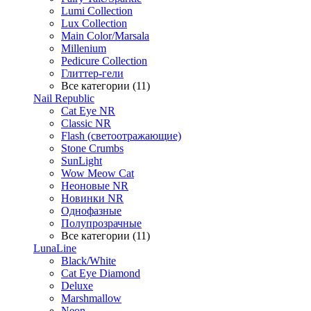
Lumi Collection
Lux Collection
Main Color/Marsala
Millenium
Pedicure Collection
Глиттер-гели
Все категории (11)
Nail Republic
Cat Eye NR
Classic NR
Flash (светоотражающие)
Stone Crumbs
SunLight
Wow Meow Cat
Неоновые NR
Новинки NR
Однофазные
Полупрозрачные
Все категории (11)
LunaLine
Black/White
Cat Eye Diamond
Deluxe
Marshmallow
Neon