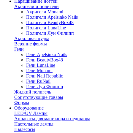
Наращивание ногтей
Акригели и полигели
Акригели Monami
Полигели Apelsinko Nails
Полигели BeautyBox48
Полигели LunaLine
Полигели Луи Филипп
Акриловая пудра
Верхние формы
Гели
Гели Apelsinko Nails
Гели BeautyBox48
Гели LunaLine
Гели Monami
Гели Nail Republic
Гели RuNail
Гели Луи Филипп
Жидкий полигель
Сопутствующие товары
Формы
Оборудование
LED/UV Лампы
Аппараты для маникюра и педикюра
Настольные лампы
Пылесосы