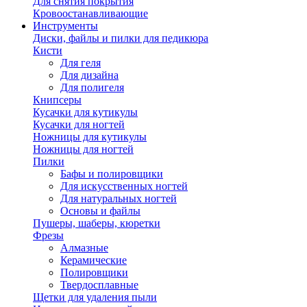
Для снятия покрытия
Кровоостанавливающие
Инструменты
Диски, файлы и пилки для педикюра
Кисти
Для геля
Для дизайна
Для полигеля
Книпсеры
Кусачки для кутикулы
Кусачки для ногтей
Ножницы для кутикулы
Ножницы для ногтей
Пилки
Бафы и полировщики
Для искусственных ногтей
Для натуральных ногтей
Основы и файлы
Пушеры, шаберы, кюретки
Фрезы
Алмазные
Керамические
Полировщики
Твердосплавные
Щетки для удаления пыли