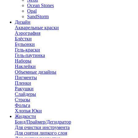
Ocean Stones
Opal
SandStorm
Дизайн
Акварельные краски
Аэрография
Блёстки
Бульонки
Гель-краски
Гель-паутинка
Наборы
Наклейки
Объемные дизайны
Пигменты
Пленки
Ракушки
Слайдеры
Стразы
Фольга
Хлопья Юки
Жидкости
Бонд/Праймер/Дегидратор
Для очистки инструмента
Для снятия липкого слоя