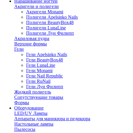
Наращивание ногтей
Акригели и полигели
Акригели Monami
Полигели Apelsinko Nails
Полигели BeautyBox48
Полигели LunaLine
Полигели Луи Филипп
Акриловая пудра
Верхние формы
Гели
Гели Apelsinko Nails
Гели BeautyBox48
Гели LunaLine
Гели Monami
Гели Nail Republic
Гели RuNail
Гели Луи Филипп
Жидкий полигель
Сопутствующие товары
Формы
Оборудование
LED/UV Лампы
Аппараты для маникюра и педикюра
Настольные лампы
Пылесосы