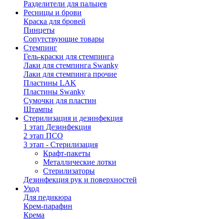
Разделители для пальцев
Ресницы и брови
Краска для бровей
Пинцеты
Сопутствующие товары
Стемпинг
Гель-краски для стемпинга
Лаки для стемпинга Swanky
Лаки для стемпинга прочие
Пластины LAK
Пластины Swanky
Сумочки для пластин
Штампы
Стерилизация и дезинфекция
1 этап Дезинфекция
2 этап ПСО
3 этап - Стерилизация
Крафт-пакеты
Металлические лотки
Стерилизаторы
Дезинфекция рук и поверхностей
Уход
Для педикюра
Крем-парафин
Крема