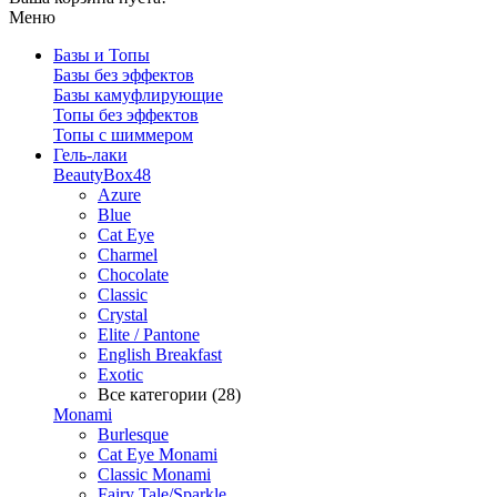
Меню
Базы и Топы
Базы без эффектов
Базы камуфлирующие
Топы без эффектов
Топы с шиммером
Гель-лаки
BeautyBox48
Azure
Blue
Cat Eye
Charmel
Chocolate
Classic
Crystal
Elite / Pantone
English Breakfast
Exotic
Все категории (28)
Monami
Burlesque
Cat Eye Monami
Classic Monami
Fairy Tale/Sparkle