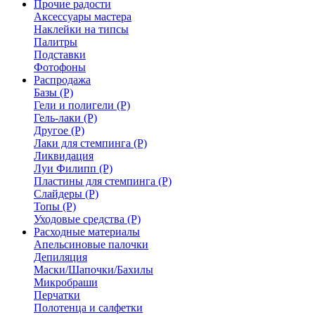
Прочие радости
Аксессуары мастера
Наклейки на типсы
Палитры
Подставки
Фотофоны
Распродажа
Базы (Р)
Гели и полигели (Р)
Гель-лаки (Р)
Другое (Р)
Лаки для стемпинга (Р)
Ликвидация
Луи Филипп (Р)
Пластины для стемпинга (Р)
Слайдеры (Р)
Топы (Р)
Уходовые средства (Р)
Расходные материалы
Апельсиновые палочки
Депиляция
Маски/Шапочки/Бахилы
Микробраши
Перчатки
Полотенца и салфетки