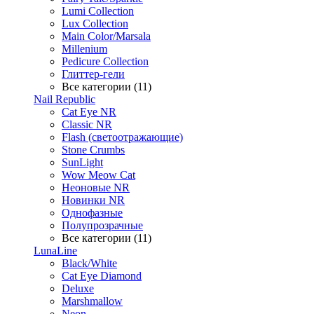
Lumi Collection
Lux Collection
Main Color/Marsala
Millenium
Pedicure Collection
Глиттер-гели
Все категории (11)
Nail Republic
Cat Eye NR
Classic NR
Flash (светоотражающие)
Stone Crumbs
SunLight
Wow Meow Cat
Неоновые NR
Новинки NR
Однофазные
Полупрозрачные
Все категории (11)
LunaLine
Black/White
Cat Eye Diamond
Deluxe
Marshmallow
Neon