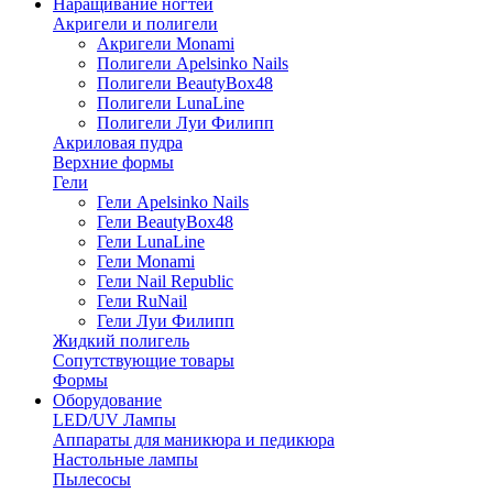
Наращивание ногтей
Акригели и полигели
Акригели Monami
Полигели Apelsinko Nails
Полигели BeautyBox48
Полигели LunaLine
Полигели Луи Филипп
Акриловая пудра
Верхние формы
Гели
Гели Apelsinko Nails
Гели BeautyBox48
Гели LunaLine
Гели Monami
Гели Nail Republic
Гели RuNail
Гели Луи Филипп
Жидкий полигель
Сопутствующие товары
Формы
Оборудование
LED/UV Лампы
Аппараты для маникюра и педикюра
Настольные лампы
Пылесосы