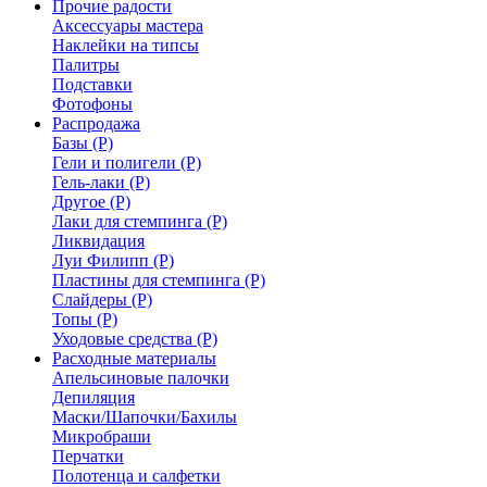
Прочие радости
Аксессуары мастера
Наклейки на типсы
Палитры
Подставки
Фотофоны
Распродажа
Базы (Р)
Гели и полигели (Р)
Гель-лаки (Р)
Другое (Р)
Лаки для стемпинга (Р)
Ликвидация
Луи Филипп (Р)
Пластины для стемпинга (Р)
Слайдеры (Р)
Топы (Р)
Уходовые средства (Р)
Расходные материалы
Апельсиновые палочки
Депиляция
Маски/Шапочки/Бахилы
Микробраши
Перчатки
Полотенца и салфетки