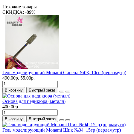
Похожие товары
СКИДКА: -89%
Гель моделирующий Monami Сирена №03, 10гр (перламутр)
490.00р.
55.00р.
В корзину
Быстрый заказ
Основа для педикюра (металл)
400.00р.
В корзину
Быстрый заказ
Гель моделирующий Monami Шик №04, 15гр (перламутр)