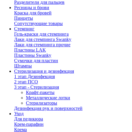
Разделители для пальцев
Ресницы и брови
Краска для бровей
Пинцеты
Сопутствующие товары
Стемпинг
Гель-краски для стемпинга
Лаки для стемпинга Swanky
Лаки для стемпинга прочие
Пластины LAK
Пластины Swanky
Сумочки для пластин
Штампы
Стерилизация и дезинфекция
1 этап Дезинфекция
2 этап ПСО
3 этап - Стерилизация
Крафт-пакеты
Металлические лотки
Стерилизаторы
Дезинфекция рук и поверхностей
Уход
Для педикюра
Крем-парафин
Крема