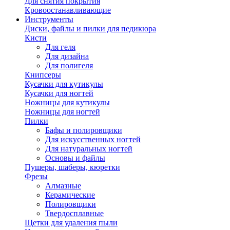
Для снятия покрытия
Кровоостанавливающие
Инструменты
Диски, файлы и пилки для педикюра
Кисти
Для геля
Для дизайна
Для полигеля
Книпсеры
Кусачки для кутикулы
Кусачки для ногтей
Ножницы для кутикулы
Ножницы для ногтей
Пилки
Бафы и полировщики
Для искусственных ногтей
Для натуральных ногтей
Основы и файлы
Пушеры, шаберы, кюретки
Фрезы
Алмазные
Керамические
Полировщики
Твердосплавные
Щетки для удаления пыли