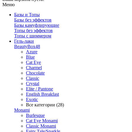
Меню
Базы и Топы
Базы без эффектов
Базы камуфлирующие
Топы без эффектов
Топы с шиммером
Гель-лаки
BeautyBox48
Azure
Blue
Cat Eye
Charmel
Chocolate
Classic
Crystal
Elite / Pantone
English Breakfast
Exotic
Все категории (28)
Monami
Burlesque
Cat Eye Monami
Classic Monami
Fairy Tale/Sparkle