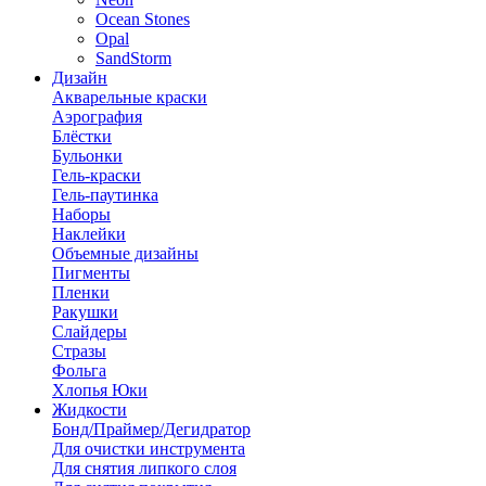
Ocean Stones
Opal
SandStorm
Дизайн
Акварельные краски
Аэрография
Блёстки
Бульонки
Гель-краски
Гель-паутинка
Наборы
Наклейки
Объемные дизайны
Пигменты
Пленки
Ракушки
Слайдеры
Стразы
Фольга
Хлопья Юки
Жидкости
Бонд/Праймер/Дегидратор
Для очистки инструмента
Для снятия липкого слоя