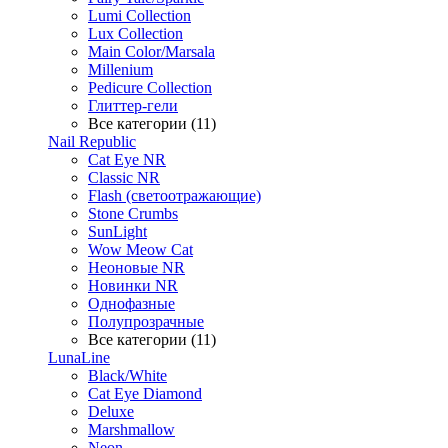
Lumi Collection
Lux Collection
Main Color/Marsala
Millenium
Pedicure Collection
Глиттер-гели
Все категории (11)
Nail Republic
Cat Eye NR
Classic NR
Flash (светоотражающие)
Stone Crumbs
SunLight
Wow Meow Cat
Неоновые NR
Новинки NR
Однофазные
Полупрозрачные
Все категории (11)
LunaLine
Black/White
Cat Eye Diamond
Deluxe
Marshmallow
Neon