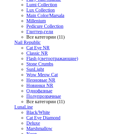
Lumi Collection
Lux Collection
Main Color/Marsala
Millenium
Pedicure Collection
Глиттер-гели
Все категории (11)
Nail Republic
Cat Eye NR
Classic NR
Flash (светоотражающие)
Stone Crumbs
SunLight
Wow Meow Cat
Неоновые NR
Новинки NR
Однофазные
Полупрозрачные
Все категории (11)
LunaLine
Black/White
Cat Eye Diamond
Deluxe
Marshmallow
Neon