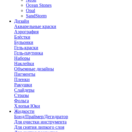
Ocean Stones
Opal
SandStorm
Дизайн
Акварельные краски
Аэрография
Блёстки
Бульонки
Гель-краски
Гель-паутинка
Наборы
Наклейки
Объемные дизайны
Пигменты
Пленки
Ракушки
Слайдеры
Стразы
Фольга
Хлопья Юки
Жидкости
Бонд/Праймер/Дегидратор
Для очистки инструмента
Для снятия липкого слоя