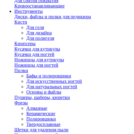
Для снятия покрытия
Кровоостанавливающие
Инструменты
Диски, файлы и пилки для педикюра
Кисти
Для геля
Для дизайна
Для полигеля
Книпсеры
Кусачки для кутикулы
Кусачки для ногтей
Ножницы для кутикулы
Ножницы для ногтей
Пилки
Бафы и полировщики
Для искусственных ногтей
Для натуральных ногтей
Основы и файлы
Пушеры, шаберы, кюретки
Фрезы
Алмазные
Керамические
Полировщики
Твердосплавные
Щетки для удаления пыли