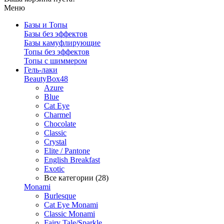
Меню
Базы и Топы
Базы без эффектов
Базы камуфлирующие
Топы без эффектов
Топы с шиммером
Гель-лаки
BeautyBox48
Azure
Blue
Cat Eye
Charmel
Chocolate
Classic
Crystal
Elite / Pantone
English Breakfast
Exotic
Все категории (28)
Monami
Burlesque
Cat Eye Monami
Classic Monami
Fairy Tale/Sparkle