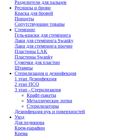
Разделители для пальцев
Ресницы и брови
Краска для бровей
Пинцеты
Сопутствующие товары
Стемпинг
Гель-краски для стемпинга
Лаки для стемпинга Swanky
Лаки для стемпинга прочие
Пластины LAK
Пластины Swanky
Сумочки для пластин
Штампы
Стерилизация и дезинфекция
1 этап Дезинфекция
2 этап ПСО
3 этап - Стерилизация
Крафт-пакеты
Металлические лотки
Стерилизаторы
Дезинфекция рук и поверхностей
Уход
Для педикюра
Крем-парафин
Крема