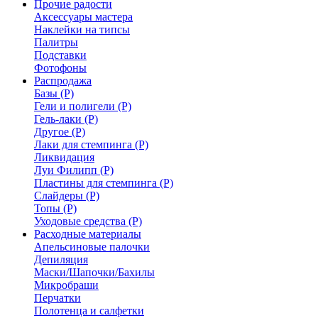
Прочие радости
Аксессуары мастера
Наклейки на типсы
Палитры
Подставки
Фотофоны
Распродажа
Базы (Р)
Гели и полигели (Р)
Гель-лаки (Р)
Другое (Р)
Лаки для стемпинга (Р)
Ликвидация
Луи Филипп (Р)
Пластины для стемпинга (Р)
Слайдеры (Р)
Топы (Р)
Уходовые средства (Р)
Расходные материалы
Апельсиновые палочки
Депиляция
Маски/Шапочки/Бахилы
Микробраши
Перчатки
Полотенца и салфетки