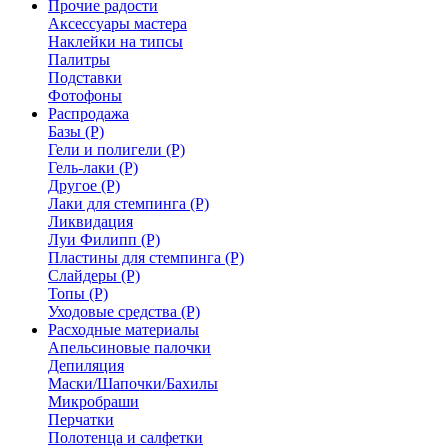
Прочие радости
Аксессуары мастера
Наклейки на типсы
Палитры
Подставки
Фотофоны
Распродажа
Базы (Р)
Гели и полигели (Р)
Гель-лаки (Р)
Другое (Р)
Лаки для стемпинга (Р)
Ликвидация
Луи Филипп (Р)
Пластины для стемпинга (Р)
Слайдеры (Р)
Топы (Р)
Уходовые средства (Р)
Расходные материалы
Апельсиновые палочки
Депиляция
Маски/Шапочки/Бахилы
Микробраши
Перчатки
Полотенца и салфетки