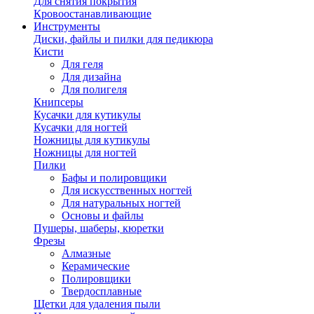
Для снятия покрытия
Кровоостанавливающие
Инструменты
Диски, файлы и пилки для педикюра
Кисти
Для геля
Для дизайна
Для полигеля
Книпсеры
Кусачки для кутикулы
Кусачки для ногтей
Ножницы для кутикулы
Ножницы для ногтей
Пилки
Бафы и полировщики
Для искусственных ногтей
Для натуральных ногтей
Основы и файлы
Пушеры, шаберы, кюретки
Фрезы
Алмазные
Керамические
Полировщики
Твердосплавные
Щетки для удаления пыли