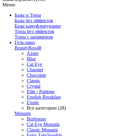
Меню
Базы и Топы
Базы без эффектов
Базы камуфлирующие
Топы без эффектов
Топы с шиммером
Гель-лаки
BeautyBox48
Azure
Blue
Cat Eye
Charmel
Chocolate
Classic
Crystal
Elite / Pantone
English Breakfast
Exotic
Все категории (28)
Monami
Burlesque
Cat Eye Monami
Classic Monami
Fairy Tale/Sparkle