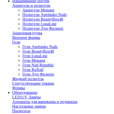
Наращивание ногтей
Акригели и полигели
Акригели Monami
Полигели Apelsinko Nails
Полигели BeautyBox48
Полигели LunaLine
Полигели Луи Филипп
Акриловая пудра
Верхние формы
Гели
Гели Apelsinko Nails
Гели BeautyBox48
Гели LunaLine
Гели Monami
Гели Nail Republic
Гели RuNail
Гели Луи Филипп
Жидкий полигель
Сопутствующие товары
Формы
Оборудование
LED/UV Лампы
Аппараты для маникюра и педикюра
Настольные лампы
Пылесосы