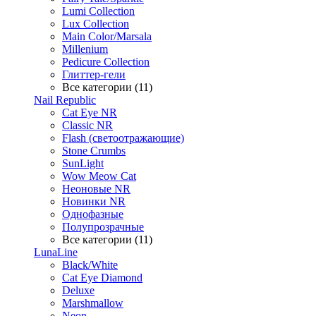
Lumi Collection
Lux Collection
Main Color/Marsala
Millenium
Pedicure Collection
Глиттер-гели
Все категории (11)
Nail Republic
Cat Eye NR
Classic NR
Flash (светоотражающие)
Stone Crumbs
SunLight
Wow Meow Cat
Неоновые NR
Новинки NR
Однофазные
Полупрозрачные
Все категории (11)
LunaLine
Black/White
Cat Eye Diamond
Deluxe
Marshmallow
Neon