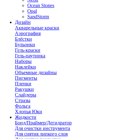
Ocean Stones
Opal
SandStorm
Дизайн
Акварельные краски
Аэрография
Блёстки
Бульонки
Гель-краски
Гель-паутинка
Наборы
Наклейки
Объемные дизайны
Пигменты
Пленки
Ракушки
Слайдеры
Стразы
Фольга
Хлопья Юки
Жидкости
Бонд/Праймер/Дегидратор
Для очистки инструмента
Для снятия липкого слоя