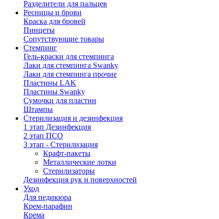
Разделители для пальцев
Ресницы и брови
Краска для бровей
Пинцеты
Сопутствующие товары
Стемпинг
Гель-краски для стемпинга
Лаки для стемпинга Swanky
Лаки для стемпинга прочие
Пластины LAK
Пластины Swanky
Сумочки для пластин
Штампы
Стерилизация и дезинфекция
1 этап Дезинфекция
2 этап ПСО
3 этап - Стерилизация
Крафт-пакеты
Металлические лотки
Стерилизаторы
Дезинфекция рук и поверхностей
Уход
Для педикюра
Крем-парафин
Крема