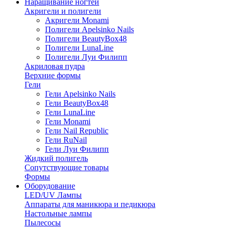
Наращивание ногтей
Акригели и полигели
Акригели Monami
Полигели Apelsinko Nails
Полигели BeautyBox48
Полигели LunaLine
Полигели Луи Филипп
Акриловая пудра
Верхние формы
Гели
Гели Apelsinko Nails
Гели BeautyBox48
Гели LunaLine
Гели Monami
Гели Nail Republic
Гели RuNail
Гели Луи Филипп
Жидкий полигель
Сопутствующие товары
Формы
Оборудование
LED/UV Лампы
Аппараты для маникюра и педикюра
Настольные лампы
Пылесосы