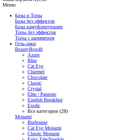
Меню
Базы и Топы
Базы без эффектов
Базы камуфлирующие
Топы без эффектов
Топы с шиммером
Гель-лаки
BeautyBox48
Azure
Blue
Cat Eye
Charmel
Chocolate
Classic
Crystal
Elite / Pantone
English Breakfast
Exotic
Все категории (28)
Monami
Burlesque
Cat Eye Monami
Classic Monami
Fairy Tale/Sparkle