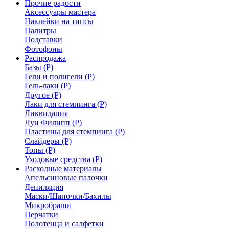
Прочие радости
Аксессуары мастера
Наклейки на типсы
Палитры
Подставки
Фотофоны
Распродажа
Базы (Р)
Гели и полигели (Р)
Гель-лаки (Р)
Другое (Р)
Лаки для стемпинга (Р)
Ликвидация
Луи Филипп (Р)
Пластины для стемпинга (Р)
Слайдеры (Р)
Топы (Р)
Уходовые средства (Р)
Расходные материалы
Апельсиновые палочки
Депиляция
Маски/Шапочки/Бахилы
Микробраши
Перчатки
Полотенца и салфетки