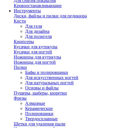
Для снятия покрытия
Кровоостанавливающие
Инструменты
Диски, файлы и пилки для педикюра
Кисти
Для геля
Для дизайна
Для полигеля
Книпсеры
Кусачки для кутикулы
Кусачки для ногтей
Ножницы для кутикулы
Ножницы для ногтей
Пилки
Бафы и полировщики
Для искусственных ногтей
Для натуральных ногтей
Основы и файлы
Пушеры, шаберы, кюретки
Фрезы
Алмазные
Керамические
Полировщики
Твердосплавные
Щетки для удаления пыли