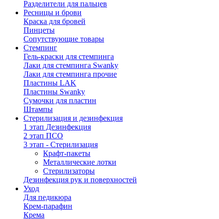
Разделители для пальцев
Ресницы и брови
Краска для бровей
Пинцеты
Сопутствующие товары
Стемпинг
Гель-краски для стемпинга
Лаки для стемпинга Swanky
Лаки для стемпинга прочие
Пластины LAK
Пластины Swanky
Сумочки для пластин
Штампы
Стерилизация и дезинфекция
1 этап Дезинфекция
2 этап ПСО
3 этап - Стерилизация
Крафт-пакеты
Металлические лотки
Стерилизаторы
Дезинфекция рук и поверхностей
Уход
Для педикюра
Крем-парафин
Крема