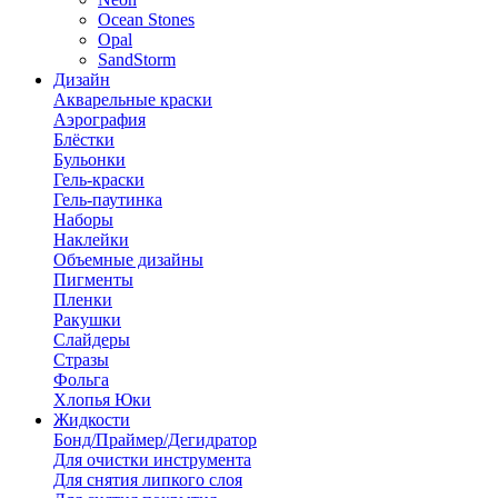
Ocean Stones
Opal
SandStorm
Дизайн
Акварельные краски
Аэрография
Блёстки
Бульонки
Гель-краски
Гель-паутинка
Наборы
Наклейки
Объемные дизайны
Пигменты
Пленки
Ракушки
Слайдеры
Стразы
Фольга
Хлопья Юки
Жидкости
Бонд/Праймер/Дегидратор
Для очистки инструмента
Для снятия липкого слоя