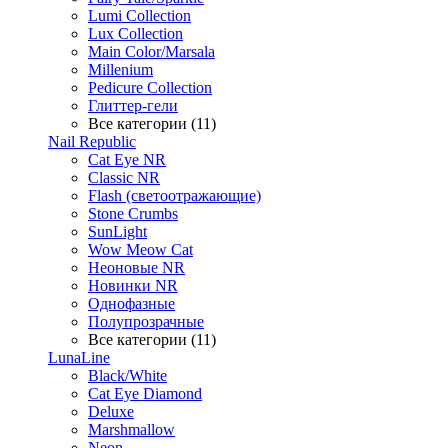
Lumi Collection
Lux Collection
Main Color/Marsala
Millenium
Pedicure Collection
Глиттер-гели
Все категории (11)
Nail Republic
Cat Eye NR
Classic NR
Flash (светоотражающие)
Stone Crumbs
SunLight
Wow Meow Cat
Неоновые NR
Новинки NR
Однофазные
Полупрозрачные
Все категории (11)
LunaLine
Black/White
Cat Eye Diamond
Deluxe
Marshmallow
Neon