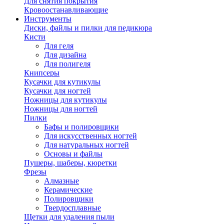
Для снятия покрытия
Кровоостанавливающие
Инструменты
Диски, файлы и пилки для педикюра
Кисти
Для геля
Для дизайна
Для полигеля
Книпсеры
Кусачки для кутикулы
Кусачки для ногтей
Ножницы для кутикулы
Ножницы для ногтей
Пилки
Бафы и полировщики
Для искусственных ногтей
Для натуральных ногтей
Основы и файлы
Пушеры, шаберы, кюретки
Фрезы
Алмазные
Керамические
Полировщики
Твердосплавные
Щетки для удаления пыли