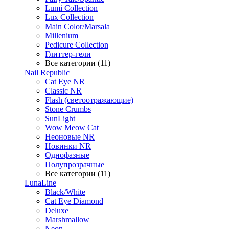
Lumi Collection
Lux Collection
Main Color/Marsala
Millenium
Pedicure Collection
Глиттер-гели
Все категории (11)
Nail Republic
Cat Eye NR
Classic NR
Flash (светоотражающие)
Stone Crumbs
SunLight
Wow Meow Cat
Неоновые NR
Новинки NR
Однофазные
Полупрозрачные
Все категории (11)
LunaLine
Black/White
Cat Eye Diamond
Deluxe
Marshmallow
Neon