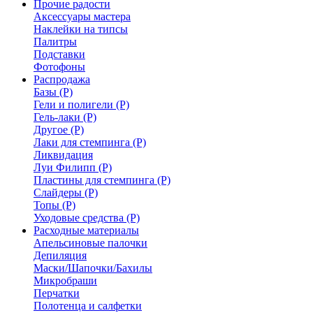
Прочие радости
Аксессуары мастера
Наклейки на типсы
Палитры
Подставки
Фотофоны
Распродажа
Базы (Р)
Гели и полигели (Р)
Гель-лаки (Р)
Другое (Р)
Лаки для стемпинга (Р)
Ликвидация
Луи Филипп (Р)
Пластины для стемпинга (Р)
Слайдеры (Р)
Топы (Р)
Уходовые средства (Р)
Расходные материалы
Апельсиновые палочки
Депиляция
Маски/Шапочки/Бахилы
Микробраши
Перчатки
Полотенца и салфетки