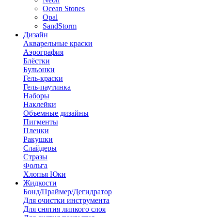
Ocean Stones
Opal
SandStorm
Дизайн
Акварельные краски
Аэрография
Блёстки
Бульонки
Гель-краски
Гель-паутинка
Наборы
Наклейки
Объемные дизайны
Пигменты
Пленки
Ракушки
Слайдеры
Стразы
Фольга
Хлопья Юки
Жидкости
Бонд/Праймер/Дегидратор
Для очистки инструмента
Для снятия липкого слоя