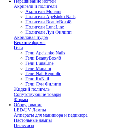
Наращивание ногтей
Акригели и полигели
Акригели Monami
Полигели Apelsinko Nails
Полигели BeautyBox48
Полигели LunaLine
Полигели Луи Филипп
Акриловая пудра
Верхние формы
Гели
Гели Apelsinko Nails
Гели BeautyBox48
Гели LunaLine
Гели Monami
Гели Nail Republic
Гели RuNail
Гели Луи Филипп
Жидкий полигель
Сопутствующие товары
Формы
Оборудование
LED/UV Лампы
Аппараты для маникюра и педикюра
Настольные лампы
Пылесосы