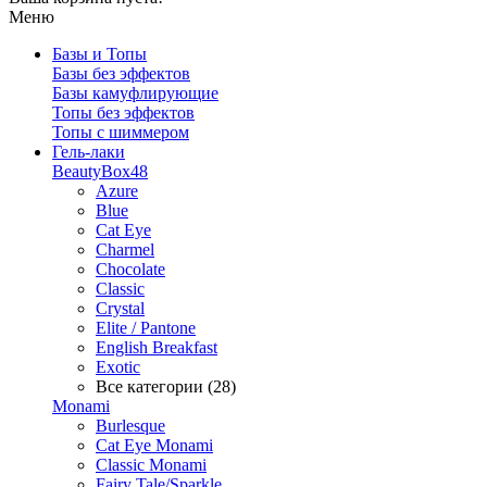
Меню
Базы и Топы
Базы без эффектов
Базы камуфлирующие
Топы без эффектов
Топы с шиммером
Гель-лаки
BeautyBox48
Azure
Blue
Cat Eye
Charmel
Chocolate
Classic
Crystal
Elite / Pantone
English Breakfast
Exotic
Все категории (28)
Monami
Burlesque
Cat Eye Monami
Classic Monami
Fairy Tale/Sparkle