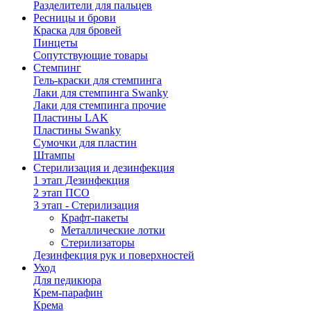
Разделители для пальцев
Ресницы и брови
Краска для бровей
Пинцеты
Сопутствующие товары
Стемпинг
Гель-краски для стемпинга
Лаки для стемпинга Swanky
Лаки для стемпинга прочие
Пластины LAK
Пластины Swanky
Сумочки для пластин
Штампы
Стерилизация и дезинфекция
1 этап Дезинфекция
2 этап ПСО
3 этап - Стерилизация
Крафт-пакеты
Металлические лотки
Стерилизаторы
Дезинфекция рук и поверхностей
Уход
Для педикюра
Крем-парафин
Крема