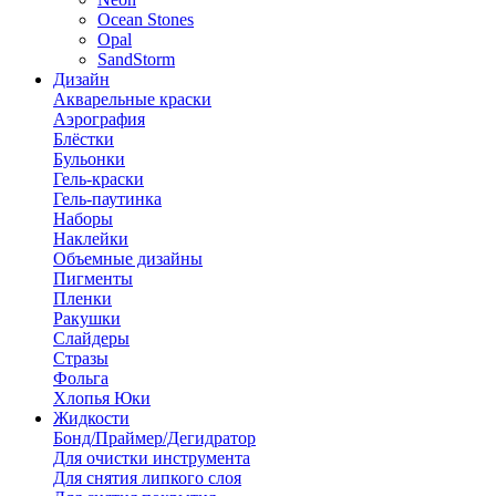
Ocean Stones
Opal
SandStorm
Дизайн
Акварельные краски
Аэрография
Блёстки
Бульонки
Гель-краски
Гель-паутинка
Наборы
Наклейки
Объемные дизайны
Пигменты
Пленки
Ракушки
Слайдеры
Стразы
Фольга
Хлопья Юки
Жидкости
Бонд/Праймер/Дегидратор
Для очистки инструмента
Для снятия липкого слоя