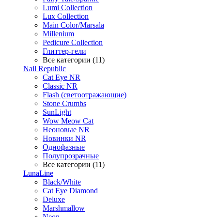
Lumi Collection
Lux Collection
Main Color/Marsala
Millenium
Pedicure Collection
Глиттер-гели
Все категории (11)
Nail Republic
Cat Eye NR
Classic NR
Flash (светоотражающие)
Stone Crumbs
SunLight
Wow Meow Cat
Неоновые NR
Новинки NR
Однофазные
Полупрозрачные
Все категории (11)
LunaLine
Black/White
Cat Eye Diamond
Deluxe
Marshmallow
Neon