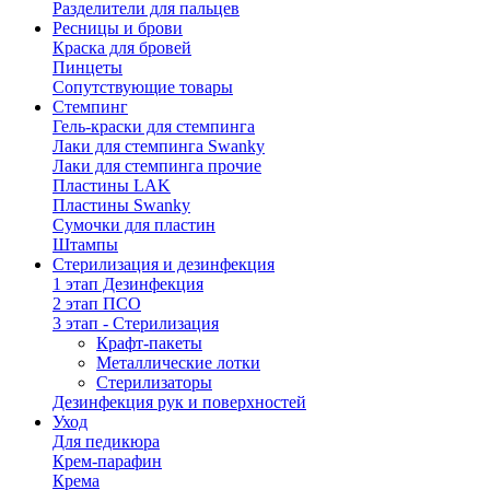
Разделители для пальцев
Ресницы и брови
Краска для бровей
Пинцеты
Сопутствующие товары
Стемпинг
Гель-краски для стемпинга
Лаки для стемпинга Swanky
Лаки для стемпинга прочие
Пластины LAK
Пластины Swanky
Сумочки для пластин
Штампы
Стерилизация и дезинфекция
1 этап Дезинфекция
2 этап ПСО
3 этап - Стерилизация
Крафт-пакеты
Металлические лотки
Стерилизаторы
Дезинфекция рук и поверхностей
Уход
Для педикюра
Крем-парафин
Крема