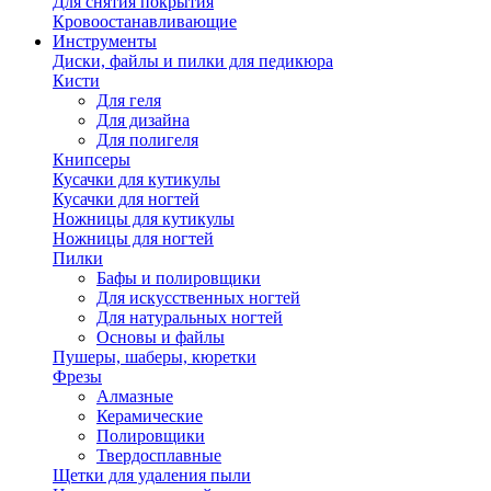
Для снятия покрытия
Кровоостанавливающие
Инструменты
Диски, файлы и пилки для педикюра
Кисти
Для геля
Для дизайна
Для полигеля
Книпсеры
Кусачки для кутикулы
Кусачки для ногтей
Ножницы для кутикулы
Ножницы для ногтей
Пилки
Бафы и полировщики
Для искусственных ногтей
Для натуральных ногтей
Основы и файлы
Пушеры, шаберы, кюретки
Фрезы
Алмазные
Керамические
Полировщики
Твердосплавные
Щетки для удаления пыли