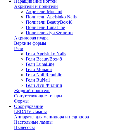
Наращивание ногтей
Акригели и полигели
Акригели Monami
Полигели Apelsinko Nails
Полигели BeautyBox48
Полигели LunaLine
Полигели Луи Филипп
Акриловая пудра
Верхние формы
Гели
Гели Apelsinko Nails
Гели BeautyBox48
Гели LunaLine
Гели Monami
Гели Nail Republic
Гели RuNail
Гели Луи Филипп
Жидкий полигель
Сопутствующие товары
Формы
Оборудование
LED/UV Лампы
Аппараты для маникюра и педикюра
Настольные лампы
Пылесосы