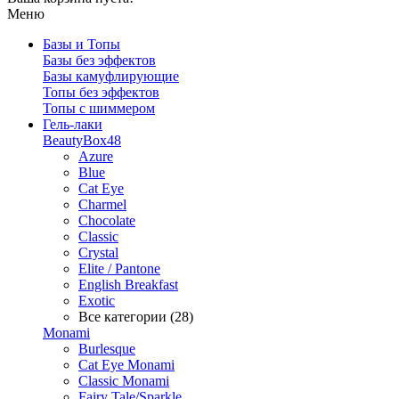
Меню
Базы и Топы
Базы без эффектов
Базы камуфлирующие
Топы без эффектов
Топы с шиммером
Гель-лаки
BeautyBox48
Azure
Blue
Cat Eye
Charmel
Chocolate
Classic
Crystal
Elite / Pantone
English Breakfast
Exotic
Все категории (28)
Monami
Burlesque
Cat Eye Monami
Classic Monami
Fairy Tale/Sparkle