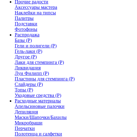
Прочие радости
Аксессуары мастера
Наклейки на типсы
Палитры
Подставки
Фотофоны
Распродажа
Базы (Р)
Гели и полигели (Р)
Гель-лаки (Р)
Другое (Р)
Лаки для стемпинга (Р)
Ликвидация
Луи Филипп (Р)
Пластины для стемпинга (Р)
Слайдеры (Р)
Топы (Р)
Уходовые средства (Р)
Расходные материалы
Апельсиновые палочки
Депиляция
Маски/Шапочки/Бахилы
Микробраши
Перчатки
Полотенца и салфетки